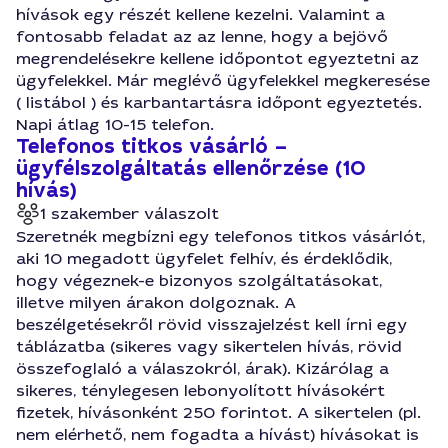
hívások egy részét kellene kezelni. Valamint a
fontosabb feladat az az lenne, hogy a bejövő
megrendelésekre kellene időpontot egyeztetni az
ügyfelekkel. Már meglévő ügyfelekkel megkeresése
( listábol ) és karbantartásra időpont egyeztetés.
Napi átlag 10-15 telefon.
Telefonos titkos vásárló –
ügyfélszolgáltatás ellenőrzése (10
hívás)
1 szakember válaszolt
Szeretnék megbízni egy telefonos titkos vásárlót,
aki 10 megadott ügyfelet felhív, és érdeklődik,
hogy végeznek-e bizonyos szolgáltatásokat,
illetve milyen árakon dolgoznak. A
beszélgetésekről rövid visszajelzést kell írni egy
táblázatba (sikeres vagy sikertelen hívás, rövid
összefoglaló a válaszokról, árak). Kizárólag a
sikeres, ténylegesen lebonyolított hívásokért
fizetek, hívásonként 250 forintot. A sikertelen (pl.
nem elérhető, nem fogadta a hívást) hívásokat is