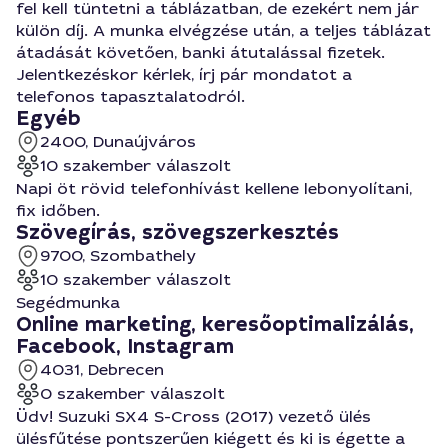
fel kell tüntetni a táblázatban, de ezekért nem jár
külön díj. A munka elvégzése után, a teljes táblázat
átadását követően, banki átutalással fizetek.
Jelentkezéskor kérlek, írj pár mondatot a
telefonos tapasztalatodról.
Egyéb
2400, Dunaújváros
10 szakember válaszolt
Napi öt rövid telefonhívást kellene lebonyolítani,
fix időben.
Szövegírás, szövegszerkesztés
9700, Szombathely
10 szakember válaszolt
Segédmunka
Online marketing, keresőoptimalizálás,
Facebook, Instagram
4031, Debrecen
0 szakember válaszolt
Üdv! Suzuki SX4 S-Cross (2017) vezető ülés
ülésfűtése pontszerűen kiégett és ki is égette a