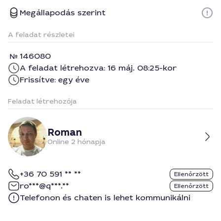
Megállapodás szerint
A feladat részletei
146080
A feladat létrehozva: 16 máj. 08:25-kor
Frissítve: egy éve
Feladat létrehozója
Roman
Online 2 hónapja
+36 70 591 ** **
Ellenőrzött
ro***@q***.**
Ellenőrzött
Telefonon és chaten is lehet kommunikálni