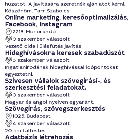
huzatot. A javítására szeretnék ajánlatot kérni.
Köszönöm, Tarr Szabolcs
Online marketing, keresőoptimalizálás,
Facebook, Instagram
2213, Monorierdő
0 szakember válaszolt
Vezető oldali ülésfűtés javítás
Hideghívásokra keresek szabadúszót
6 szakember válaszolt
Ingatlanirodának hideghívással időpontokat
egyeztetni.
Szívesen vállalok szövegírási-, és
szerkesztési feladatokat.
0 szakember válaszolt
Magyar és angol nyelven egyaránt.
Szövegírás, szövegszerkesztés
1025, Budapest
4 szakember válaszolt
20 nm falfestes
Adatbázis létrehozás