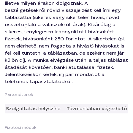
illetve milyen árakon dolgoznak. A
beszélgetésekről rövid visszajelzést kell írni egy
táblázatba (sikeres vagy sikertelen hívás, rövid
összefoglaló a válaszokról, árak). Kizárólag a
sikeres, ténylegesen lebonyolított hívásokért
fizetek, hívásonként 250 forintot. A sikertelen (pl.
nem elérhető, nem fogadta a hívást) hívásokat is
fel kell tüntetni a táblázatban, de ezekért nem jár
külön díj. A munka elvégzése után, a teljes táblázat
átadását követően, banki átutalással fizetek.
Jelentkezéskor kérlek, írj pár mondatot a
telefonos tapasztalatodról.
Paraméterek
Szolgáltatás helyszíne
Távmunkában végezhető
Fizetési módok