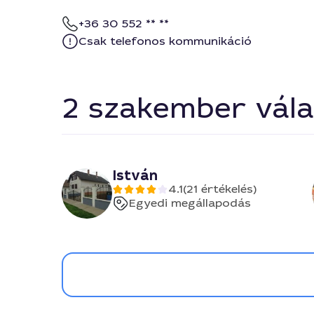
+36 30 552 ** **
Csak telefonos kommunikáció
2 szakember vála
István
4.1
(21 értékelés)
Egyedi megállapodás