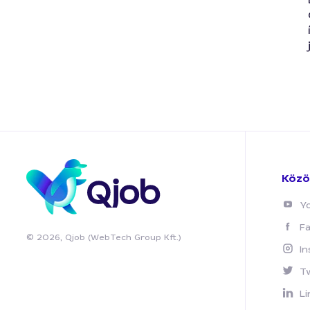
Közö
Y
F
© 2026, Qjob (WebTech Group Kft.)
I
T
Li