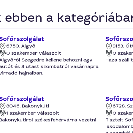
k ebben a kategóriába
Sofőrszolgálat
Sofőrszo
6750, Algyő
9153, Öt
0 szakember válaszolt
0 szake
Algyőről Szegedre kellene behozni egy
Haza szállí
autót és 3 utast szombatról vasárnapra
virradó hajnalban.
Sofőrszolgálat
Sofőrszo
8046, Bakonykúti
6728, S
1 szakember válaszolt
0 szake
Bakonykutirol székesfehérvárra vezetni
Tisztelt So
lakodalomb
a zsombói 