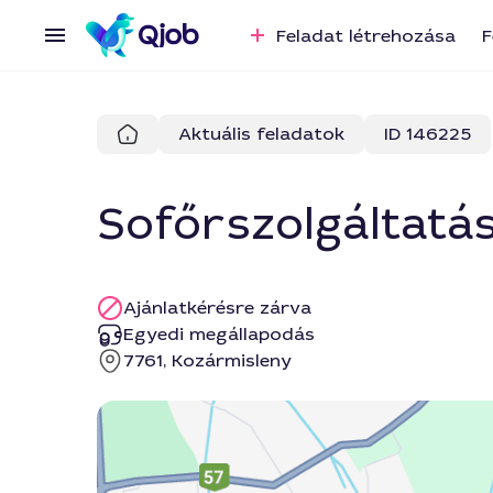
Feladat létrehozása
F
Aktuális feladatok
ID 146225
Sofőrszolgáltatá
Ajánlatkérésre zárva
Egyedi megállapodás
7761, Kozármisleny