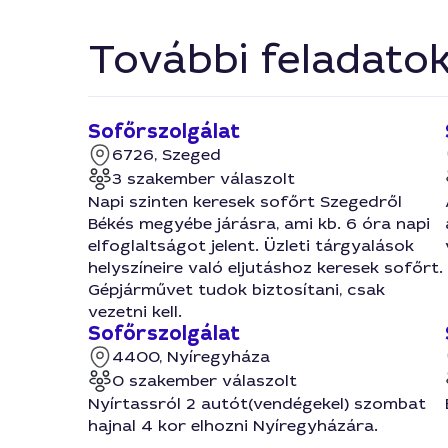
További feladato
Sofőrszolgálat
6726, Szeged
3 szakember válaszolt
Napi szinten keresek sofőrt Szegedről
Békés megyébe járásra, ami kb. 6 óra napi
elfoglaltságot jelent. Üzleti tárgyalások
helyszíneire való eljutáshoz keresek sofőrt.
Gépjárművet tudok biztosítani, csak
vezetni kell.
Sofőrszolgálat
4400, Nyíregyháza
0 szakember válaszolt
Nyírtassról 2 autót(vendégekel) szombat
hajnal 4 kor elhozni Nyíregyházára.