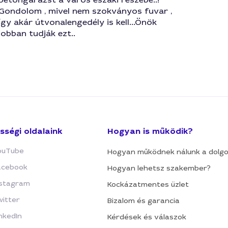
Gondolom , mivel nem szokványos fuvar ,
így akár útvonalengedély is kell...Önök
jobban tudják ezt..
sségi oldalaink
Hogyan is működik?
ouTube
Hogyan működnek nálunk a dolg
acebook
Hogyan lehetsz szakember?
nstagram
Kockázatmentes üzlet
witter
Bizalom és garancia
nkedIn
Kérdések és válaszok