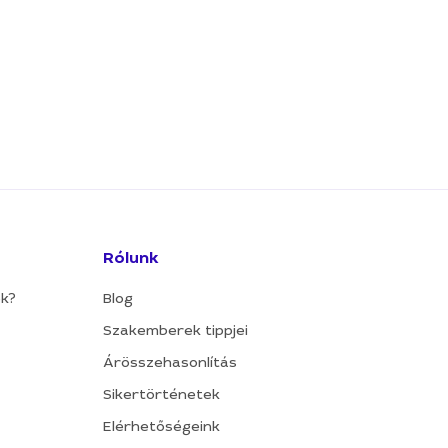
Rólunk
ok?
Blog
Szakemberek tippjei
Árösszehasonlítás
Sikertörténetek
Elérhetőségeink