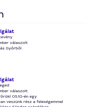
n
lgálat
tevény
mber válaszolt
tás Győrből
lgálat
zeged
mber válaszolt
főrök! 05.10-én egy
an veszünk rész a feleségemmel
Rózsa Sándor csárdában