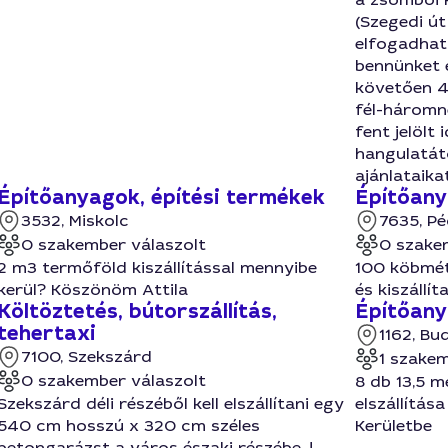
(Szegedi út
elfogadható
bennünket 
követően 4:
fél-háromn
fent jelölt
hangulatát
ajánlataikat
Építőanyagok, építési termékek
Építőany
3532, Miskolc
7635, Pé
0 szakember válaszolt
0 szake
2 m3 termőföld kiszállítással mennyibe
100 köbmét
kerül? Köszönöm Attila
és kiszállít
Költöztetés, bútorszállítás,
Építőany
tehertaxi
1162, Bu
7100, Szekszárd
1 szakem
0 szakember válaszolt
8 db 13,5 m
Szekszárd déli részéből kell elszállítani egy
elszállítás
540 cm hosszú x 320 cm széles
Kerületbe
betongarázst a város északi részébe..!