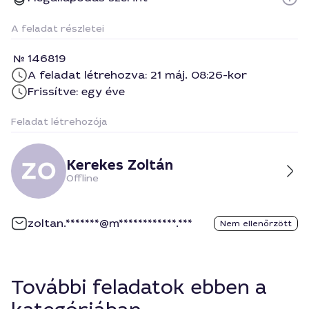
A feladat részletei
146819
A feladat létrehozva: 21 máj. 08:26-kor
Frissítve: egy éve
Feladat létrehozója
Kerekes Zoltán
Offline
zoltan.*******@m************.***
Nem ellenőrzött
További feladatok ebben a