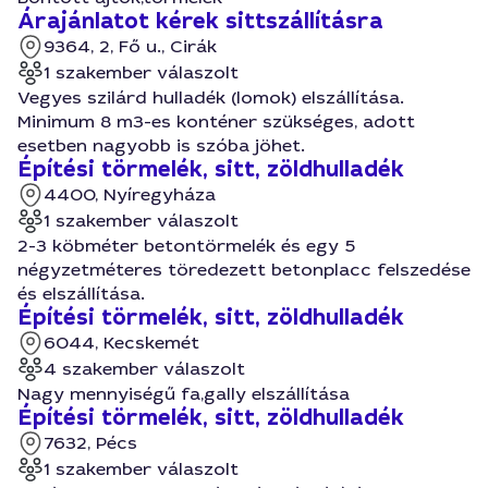
Árajánlatot kérek sittszállításra
9364, 2, Fő u., Cirák
1 szakember válaszolt
Vegyes szilárd hulladék (lomok) elszállítása.
Minimum 8 m3-es konténer szükséges, adott
esetben nagyobb is szóba jöhet.
Építési törmelék, sitt, zöldhulladék
4400, Nyíregyháza
1 szakember válaszolt
2-3 köbméter betontörmelék és egy 5
négyzetméteres töredezett betonplacc felszedése
és elszállítása.
Építési törmelék, sitt, zöldhulladék
6044, Kecskemét
4 szakember válaszolt
Nagy mennyiségű fa,gally elszállítása
Építési törmelék, sitt, zöldhulladék
7632, Pécs
1 szakember válaszolt