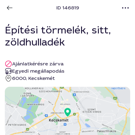
ID 146819
Építési törmelék, sitt,
zöldhulladék
Ajánlatkérésre zárva
Egyedi megállapodás
6000, Kecskemét