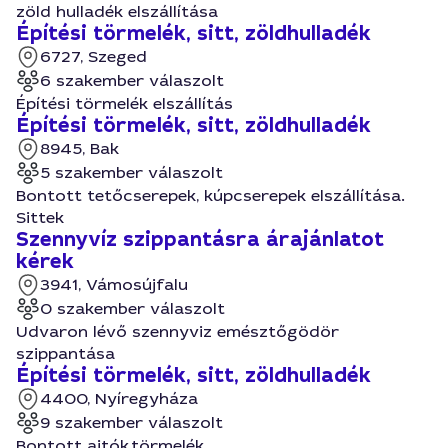
zöld hulladék elszállítása
Építési törmelék, sitt, zöldhulladék
6727, Szeged
6 szakember válaszolt
Építési törmelék elszállítás
Építési törmelék, sitt, zöldhulladék
8945, Bak
5 szakember válaszolt
Bontott tetőcserepek, kúpcserepek elszállítása.
Sittek
Szennyvíz szippantásra árajánlatot
kérek
3941, Vámosújfalu
0 szakember válaszolt
Udvaron lévő szennyviz emésztőgödör
szippantása
Építési törmelék, sitt, zöldhulladék
4400, Nyíregyháza
9 szakember válaszolt
Bontott ajtók,törmelék