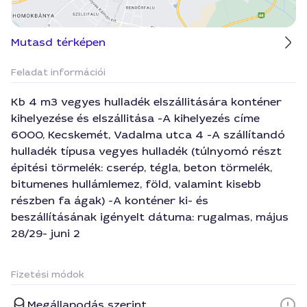
Mutasd térképen
Feladat információi
Kb 4 m3 vegyes hulladék elszállitására konténer
kihelyezése és elszállitása -A kihelyezés címe
6000, Kecskemét, Vadalma utca 4 -A szállítandó
hulladék típusa vegyes hulladék (túlnyomó részt
épitési törmelék: cserép, tégla, beton törmelék,
bitumenes hullámlemez, föld, valamint kisebb
részben fa ágak) -A konténer ki- és
beszállításának igényelt dátuma: rugalmas, május
28/29- juni 2
Fizetési módok
Megállapodás szerint