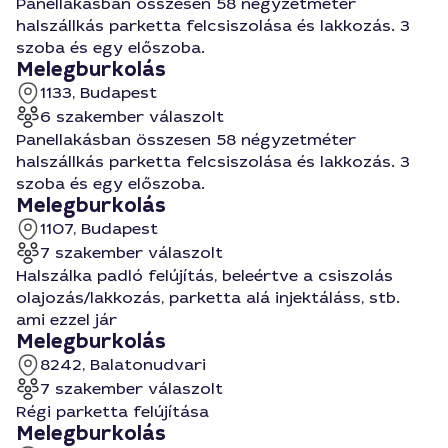
Panellakásban összesen 58 négyzetméter
halszállkás parketta felcsiszolása és lakkozás. 3
szoba és egy előszoba.
Melegburkolás
1133, Budapest
6 szakember válaszolt
Panellakásban összesen 58 négyzetméter
halszállkás parketta felcsiszolása és lakkozás. 3
szoba és egy előszoba.
Melegburkolás
1107, Budapest
7 szakember válaszolt
Halszálka padló felújítás, beleértve a csiszolás
olajozás/lakkozás, parketta alá injektáláss, stb.
ami ezzel jár
Melegburkolás
8242, Balatonudvari
7 szakember válaszolt
Régi parketta felújítása
Melegburkolás