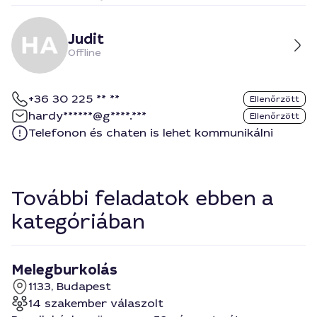
Judit
Offline
+36 30 225 ** **
Ellenőrzött
hardy******@g****.***
Ellenőrzött
Telefonon és chaten is lehet kommunikálni
További feladatok ebben a
kategóriában
Melegburkolás
1133, Budapest
14 szakember válaszolt