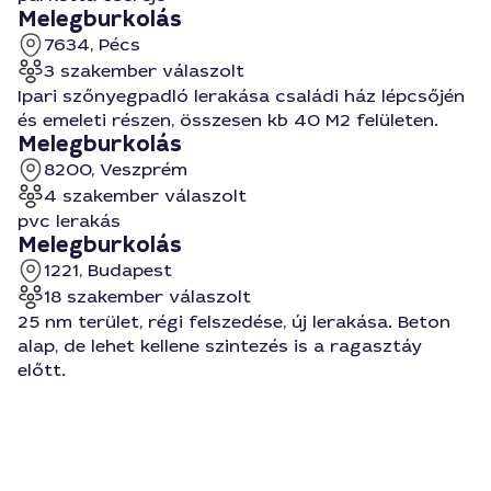
Melegburkolás
7634, Pécs
3 szakember válaszolt
Ipari szőnyegpadló lerakása családi ház lépcsőjén
és emeleti részen, összesen kb 40 M2 felületen.
Melegburkolás
8200, Veszprém
4 szakember válaszolt
pvc lerakás
Melegburkolás
1221, Budapest
18 szakember válaszolt
25 nm terület, régi felszedése, új lerakása. Beton
alap, de lehet kellene szintezés is a ragasztáy
előtt.