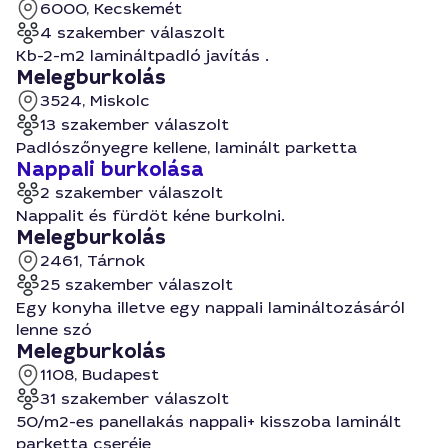
6000, Kecskemét
4 szakember válaszolt
Kb-2-m2 lamináltpadló javítás .
Melegburkolás
3524, Miskolc
13 szakember válaszolt
Padlószőnyegre kellene, laminált parketta
Nappali burkolása
2 szakember válaszolt
Nappalit és fürdöt kéne burkolni.
Melegburkolás
2461, Tárnok
25 szakember válaszolt
Egy konyha illetve egy nappali lamináltozásáról
lenne szó
Melegburkolás
1108, Budapest
31 szakember válaszolt
50/m2-es panellakás nappali+ kisszoba laminált
parketta cseréje