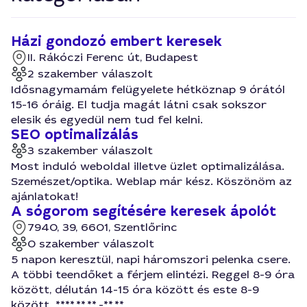
Házi gondozó embert keresek
II. Rákóczi Ferenc út, Budapest
2 szakember válaszolt
Idősnagymamám felügyelete hétköznap 9 órától
15-16 óráig. El tudja magát látni csak sokszor
elesik és egyedül nem tud fel kelni.
SEO optimalizálás
3 szakember válaszolt
Most induló weboldal illetve üzlet optimalizálása.
Szemészet/optika. Weblap már kész. Köszönöm az
ajánlatokat!
A sógorom segítésére keresek ápolót
7940, 39, 6601, Szentlőrinc
0 szakember válaszolt
5 napon keresztül, napi háromszori pelenka csere.
A többi teendőket a férjem elintézi. Reggel 8-9 óra
között, délután 14-15 óra között és este 8-9
között. ****.**.**.-**.**.