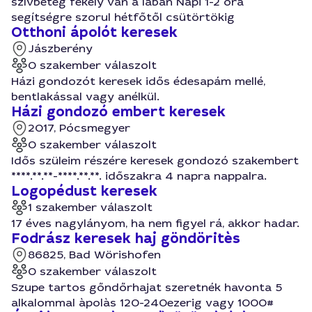
szívbeteg fekély van a lábán Napi 1-2 óra
segítségre szorul hétfőtől csütörtökig
Otthoni ápolót keresek
Jászberény
0 szakember válaszolt
Házi gondozót keresek idős édesapám mellé,
bentlakással vagy anélkül.
Házi gondozó embert keresek
2017, Pócsmegyer
0 szakember válaszolt
Idős szüleim részére keresek gondozó szakembert
****.**.**-****.**.**. időszakra 4 napra nappalra.
Logopédust keresek
1 szakember válaszolt
17 éves nagylányom, ha nem figyel rá, akkor hadar.
Fodrász keresek haj göndöritès
86825, Bad Wörishofen
0 szakember válaszolt
Szupe tartos gőndőrhajat szeretnék havonta 5
alkalommal àpolàs 120-240ezerig vagy 1000#