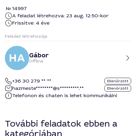
14997
A feladat létrehozva: 23 aug. 12:50-kor
Frissítve: 4 éve
Feladat létrehozója
Gábor
Offline
+36 30 279 ** **
Ellenőrzött
hazmeste********@s*********.**
Ellenőrzött
Telefonon és chaten is lehet kommunikálni
További feladatok ebben a
kategóriában