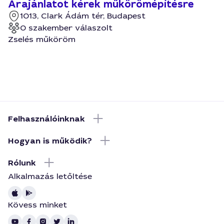
Árajánlatot kérek műkörömépítésre
1013, Clark Ádám tér, Budapest
0 szakember válaszolt
Zselés műköröm
Felhasználóinknak
Hogyan is működik?
Rólunk
Alkalmazás letőltése
Kövess minket