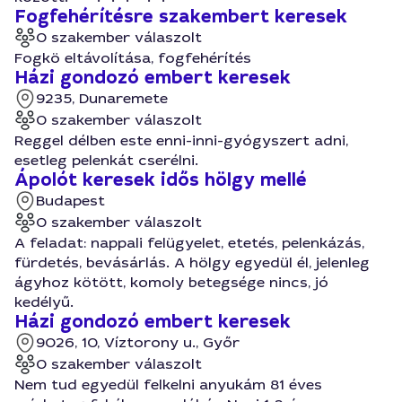
Fogfehérítésre szakembert keresek
0 szakember válaszolt
Fogkö eltávolítása, fogfehérítés
Házi gondozó embert keresek
9235, Dunaremete
0 szakember válaszolt
Reggel délben este enni-inni-gyógyszert adni,
esetleg pelenkát cserélni.
Ápolót keresek idős hölgy mellé
Budapest
0 szakember válaszolt
A feladat: nappali felügyelet, etetés, pelenkázás,
fürdetés, bevásárlás. A hölgy egyedül él, jelenleg
ágyhoz kötött, komoly betegsége nincs, jó
kedélyű.
Házi gondozó embert keresek
9026, 10, Víztorony u., Győr
0 szakember válaszolt
Nem tud egyedül felkelni anyukám 81 éves