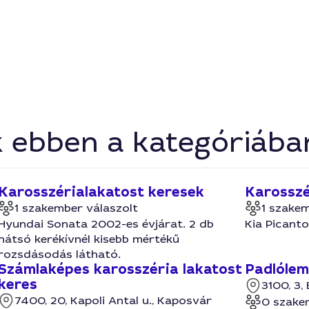
k ebben a kategóriába
Karosszérialakatost keresek
Karosszé
1 szakember válaszolt
1 szakem
Hyundai Sonata 2002-es évjárat. 2 db
Kia Picanto
hátsó kerékívnél kisebb mértékű
rozsdásodás látható.
Számlaképes karosszéria lakatost
Padlólem
keres
3100, 3,
7400, 20, Kapoli Antal u., Kaposvár
0 szake