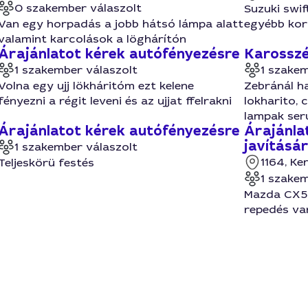
0 szakember válaszolt
Suzuki swif
Van egy horpadás a jobb hátsó lámpa alatt
egyébb kor
valamint karcolások a löghárítón
Árajánlatot kérek autófényezésre
Karosszé
1 szakember válaszolt
1 szakem
Volna egy ujj lökháritóm ezt kelene
Zebránál ha
fényezni a régit leveni és az ujjat ffelrakni
lokharito, 
lampak seru
Árajánlatot kérek autófényezésre
Árajánla
javításá
1 szakember válaszolt
1164, Ke
Teljeskörü festés
1 szakem
Mazda CX5 e
repedés van