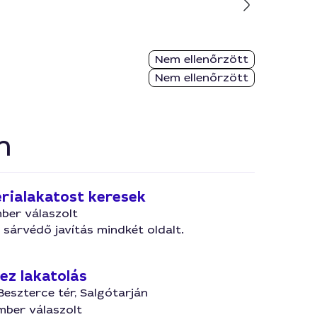
Nem ellenőrzött
Nem ellenőrzött
n
rialakatost keresek
ber válaszolt
 sárvédő javítás mindkét oldalt.
ez lakatolás
 Beszterce tér, Salgótarján
mber válaszolt