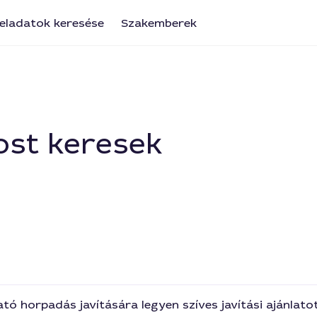
eladatok keresése
Szakemberek
ost keresek
ató horpadás javítására legyen szíves javítási ajánlato