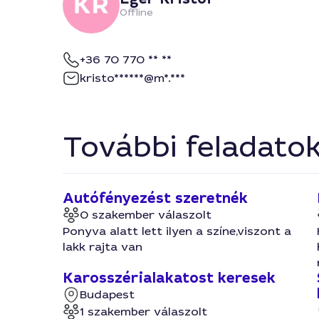
Offline
+36 70 770 ** **
kristo******@m*.***
További feladato
Autófényezést szeretnék
0 szakember válaszolt
Ponyva alatt lett ilyen a színe,viszont a
lakk rajta van
Karosszérialakatost keresek
Budapest
1 szakember válaszolt