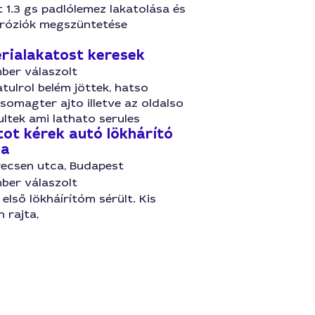
t 1.3 gs padlólemez lakatolása és
róziók megszüntetése
rialakatost keresek
ber válaszolt
tulrol belém jöttek, hatso
csomagter ajto illetve az oldalso
ltek ami lathato serules
tot kérek autó lökhárító
ra
recsen utca, Budapest
ber válaszolt
lső lökháírítóm sérült. Kis
 rajta,