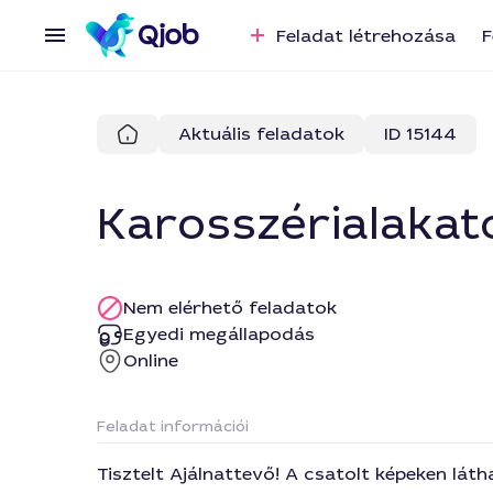
Feladat létrehozása
F
Aktuális feladatok
ID 15144
Karosszérialakat
Nem elérhető feladatok
Egyedi megállapodás
Online
Feladat információi
Tisztelt Ajálnattevő! A csatolt képeken láth