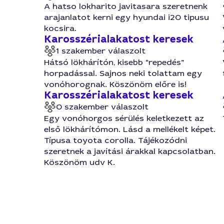
A hatso lokharito javitasara szeretnenk
arajanlatot kerni egy hyundai i20 tipusu
kocsira.
Karosszérialakatost keresek
1 szakember válaszolt
Hátsó lökhárítón, kisebb “repedés”
horpadással. Sajnos neki tolattam egy
vonóhorognak. Köszönöm előre is!
Karosszérialakatost keresek
0 szakember válaszolt
Egy vonóhorgos sérülés keletkezett az
első lökhárítómon. Lásd a mellékelt képet.
Típusa toyota corolla. Tájékozódni
szeretnek a javítási árakkal kapcsolatban.
Köszönöm udv K.