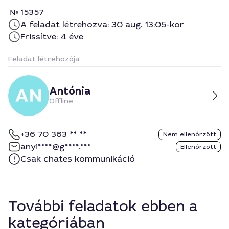
15357
A feladat létrehozva: 30 aug. 13:05-kor
Frissítve: 4 éve
Feladat létrehozója
Antónia
Offline
+36 70 363 ** **
Nem ellenőrzött
anyi****@g****.***
Ellenőrzött
Csak chates kommunikáció
További feladatok ebben a
kategóriában