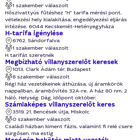
1 szakember válaszolt
Hőszivattyús fűtéshez "H" tarifa mérési pont,
vételezési hely kialakítása, engedélyezési eljárás
intézése. 6044 Kecskemét-Hetényegyháza
H-tarifa igénylése
6762, Sándorfalva
1 szakember válaszolt
H tarifát szeretnék
Megbízható villanyszerelőt keresek
1013, Clark Ádám tér, Budapest
8 szakember válaszolt
Régi ház vezetékeinek áthúzása, új áramkörök
nappaliban, árambővítés 32A-re. A ház 80 nm, 2
háló. Helység: Dág, időpont október.
Számlaképes villanyszerelőt keres
3519, 21, Bencések útja, Miskolc
0 szakember válaszolt
Családi házban kiment fázis, valamint fi relé csere
sürgősen, ma estig