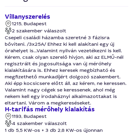
Villanyszerelés
1215, Budapest
2 szakember válaszolt
Csepeli családi házamba szeretné 3 fázisra
bővíteni. /3x25A/ Ehhez ki kell alakítani egy új
órahelyet is...Valamint nyilván vezetékezni is kell.
Kérem, csak olyan szerelő hívjon, aki az ELMŰ-nél
regisztrált és jogosultsága van új méróhely
kialakítására is. Ehhez keresek megbízható és
megfizethető munkadíjért dolgozó szakembert.
Aki épp kocsicsere előtt áll, az kérem, ne keressen.
Valamint nagy cégek se keressenek, ahol még
nekem kell egy irodaháznyi alkalmazottakat is
eltartani. Várom a megkereséseket.
H-tarifás mérőhely kialakítás
1193, Budapest
4 szakember válaszolt
1 db 5,5 KW-os + 3 db 2,8 KW-os újonnan