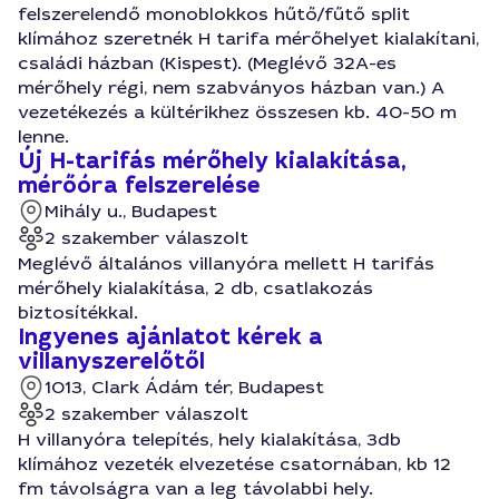
felszerelendő monoblokkos hűtő/fűtő split
klímához szeretnék H tarifa mérőhelyet kialakítani,
családi házban (Kispest). (Meglévő 32A-es
mérőhely régi, nem szabványos házban van.) A
vezetékezés a kültérikhez összesen kb. 40-50 m
lenne.
Új H-tarifás mérőhely kialakítása,
mérőóra felszerelése
Mihály u., Budapest
2 szakember válaszolt
Meglévő általános villanyóra mellett H tarifás
mérőhely kialakítása, 2 db, csatlakozás
biztosítékkal.
Ingyenes ajánlatot kérek a
villanyszerelőtől
1013, Clark Ádám tér, Budapest
2 szakember válaszolt
H villanyóra telepítés, hely kialakítása, 3db
klímához vezeték elvezetése csatornában, kb 12
fm távolságra van a leg távolabbi hely.