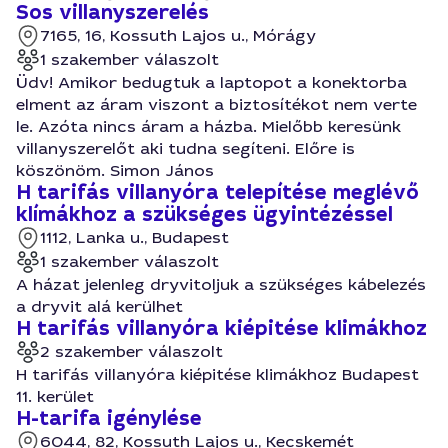
Sos villanyszerelés
7165, 16, Kossuth Lajos u., Mórágy
1 szakember válaszolt
Üdv! Amikor bedugtuk a laptopot a konektorba
elment az áram viszont a biztosítékot nem verte
le. Azóta nincs áram a házba. Mielőbb keresünk
villanyszerelőt aki tudna segíteni. Előre is
köszönöm. Simon János
H tarifás villanyóra telepítése meglévő
klímákhoz a szükséges ügyintézéssel
1112, Lanka u., Budapest
1 szakember válaszolt
A házat jelenleg dryvitoljuk a szükséges kábelezés
a dryvit alá kerülhet
H tarifás villanyóra kiépitése klimákhoz
2 szakember válaszolt
H tarifás villanyóra kiépitése klimákhoz Budapest
11. kerület
H-tarifa igénylése
6044, 82, Kossuth Lajos u., Kecskemét