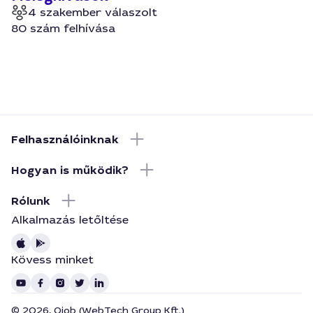
4 szakember válaszolt
80 szám felhívása
Felhasználóinknak
Hogyan is működik?
Rólunk
Alkalmazás letőltése
Kövess minket
© 2026, Qjob (WebTech Group Kft.)