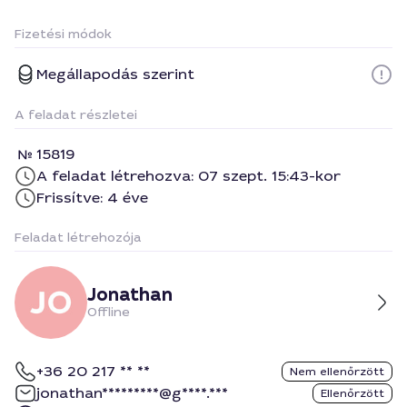
Fizetési módok
Megállapodás szerint
A feladat részletei
15819
A feladat létrehozva: 07 szept. 15:43-kor
Frissítve: 4 éve
Feladat létrehozója
Jonathan
Offline
+36 20 217 ** **
Nem ellenőrzött
jonathan*********@g****.***
Ellenőrzött