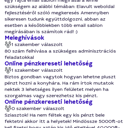
egy fajta email sablon megírására lenne
szükségem az alábbi témában: Elavult weboldal
fejlesztéséről szóló megkeresés Amennyiben
sikeresen tudunk együttdolgozni, abban az
esetben a későbbiekben több email sablon
megírásában is számítok rád! :)
Meleghívások
1 szakember válaszolt
80 szám felhívása a szükséges adminisztrációs
feladatokkal
Online pénzkereseti lehetőség
1 szakember válaszolt
Biztos gondban vagytok hogyan lehetne pluszt
pénzt hozni a konyhára. Ha rám írtok mutatok
nektek 3 lehetséges ilyen felületet melyen ha
szorgalmas vagy szerezhetsz kis pénzt.
Online pénzkereseti lehetőség
0 szakember válaszolt
Sziasztok! Ha nem féltek egy kis pénzt bele
fektetni akkor itt a helyetek! Mindössze 5000ft-ot
kell fizetni hogy aztán kis idő elteltével 40.000ft-