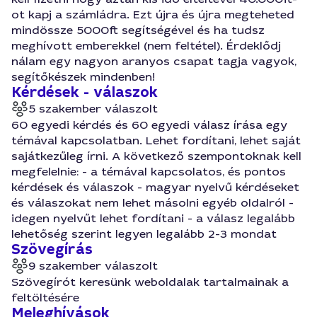
ot kapj a számládra. Ezt újra és újra megteheted
mindössze 5000ft segítségével és ha tudsz
meghívott emberekkel (nem feltétel). Érdeklődj
nálam egy nagyon aranyos csapat tagja vagyok,
segítőkészek mindenben!
Kérdések - válaszok
5 szakember válaszolt
60 egyedi kérdés és 60 egyedi válasz írása egy
témával kapcsolatban. Lehet fordítani, lehet saját
sajátkezűleg írni. A következő szempontoknak kell
megfelelnie: - a témával kapcsolatos, és pontos
kérdések és válaszok - magyar nyelvű kérdéseket
és válaszokat nem lehet másolni egyéb oldalról -
idegen nyelvűt lehet fordítani - a válasz legalább
lehetőség szerint legyen legalább 2-3 mondat
Szövegírás
9 szakember válaszolt
Szövegírót keresünk weboldalak tartalmainak a
feltöltésére
Meleghívások