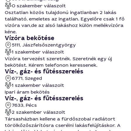
0 szakember válaszolt
Osztatlan közös tulajdonú ingatlanban 2 lakás
található, emeletes az ingatlan. Egyelőre csak 1 fő
vízóra van,de az alsó lakáshoz külön mellékvízóra
kéne.
Vízóra bekötése
5111, Jászfelsőszentgyörgy
1 szakember válaszolt
Vízóra tervezést szeretnék. Szeretnék egy új
bekötést. Kérem telefonon keressenek.
Víz-, gáz- és fűtésszerelés
6771, Szeged
1 szakember válaszolt
Ipari áram bekötés
Víz-, gáz- és fűtésszerelés
7633, Pécs
2 szakember válaszolt
Társasházban kellene a fürdőszobai radiátort
törölkőzőszárítósra cserélni lakásfelújításkor. A