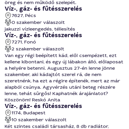
öreg és nem működő szelepét.
Víz-, gáz- és fűtésszerelés
7627, Pécs
0 szakember válaszolt
jakuzzi vízleengedés, téliesítés
Víz-, gáz- és fűtésszerelés
7271, Fonó
2 szakember válaszolt
Van egy régi beépített kád, elől csempézett, ezt
kellene kibontani, és egy új lábakon álló, előlaposat
a helyére betenni. Augusztus 27-én lenne jönne
szakember, aki kádajtót szerel rá, de nem
szeretnénk, ha ezt a régire építenék, mert az már
alapból csúnya. Agyvérzés utáni beteg részére
lenne, tehát sűrgős! Kaphatnék árajánlatot?
Köszönöm! Reskó Anita
Víz-, gáz- és fűtésszerelés
1174, Budapest
10 szakember válaszolt
Két szintes családi társasház, 8 db radiátor,