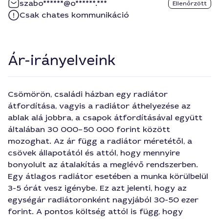
szabo******@o******.***
Ellenőrzött
Csak chates kommunikáció
Ár-irányelveink
Csömörön, családi házban egy radiátor
átfordítása, vagyis a radiátor áthelyezése az
ablak alá jobbra, a csapok átfordításával együtt
általában 30 000–50 000 forint között
mozoghat. Az ár függ a radiátor méretétől, a
csövek állapotától és attól, hogy mennyire
bonyolult az átalakítás a meglévő rendszerben.
Egy átlagos radiátor esetében a munka körülbelül
3-5 órát vesz igénybe. Ez azt jelenti, hogy az
egységár radiátoronként nagyjából 30-50 ezer
forint. A pontos költség attól is függ, hogy