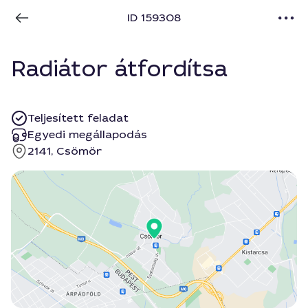
ID 159308
Radiátor átfordítsa
Teljesített feladat
Egyedi megállapodás
2141, Csömör