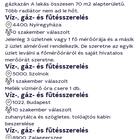
gázkazán A lakás összesen 70 m2 alapterületű.
Több radiátor nem ad le hőt.
Víz-, gáz- és fűtésszerelés
4400, Nyíregyháza
0 szakember válaszolt
Jelenleg 3 üzletnek vagy 1 fő mérőórája és a másik
2 üzlet almérővel rendelkezik. De szeretne az egyik
üzlet leválni a főmérőóráról és saját hivatalos
merőórát szeretne.
Víz-, gáz- és fűtésszerelés
5000, Szolnok
1 szakember válaszolt
Mellék vízmérő óra csere 1 db.
Víz-, gáz- és fűtésszerelés
1022, Budapest
10 szakember válaszolt
zuhanytálca és szögletes, tolóajtós kabin
beszerelése
Víz-, gáz- és fűtésszerelés
8900, Zalaegerszeg