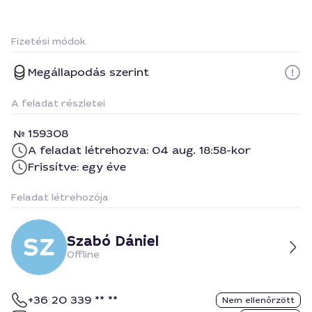
Fizetési módok
Megállapodás szerint
A feladat részletei
159308
A feladat létrehozva: 04 aug. 18:58-kor
Frissítve: egy éve
Feladat létrehozója
Szabó Dániel
Offline
+36 20 339 ** **
Nem ellenőrzött