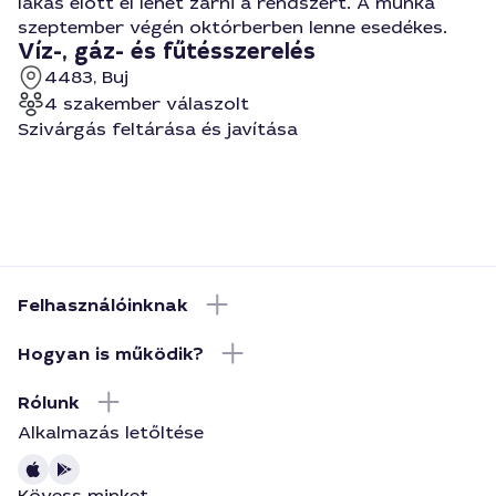
lakás előtt el lehet zárni a rendszert. A munka
szeptember végén októrberben lenne esedékes.
Víz-, gáz- és fűtésszerelés
4483, Buj
4 szakember válaszolt
Szivárgás feltárása és javítása
Felhasználóinknak
Hogyan is működik?
Rólunk
Alkalmazás letőltése
Kövess minket