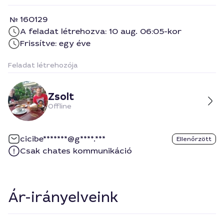
160129
A feladat létrehozva: 10 aug. 06:05-kor
Frissítve: egy éve
Feladat létrehozója
Zsolt
Offline
cicibe*******@g****.***
Ellenőrzött
Csak chates kommunikáció
Ár-irányelveink