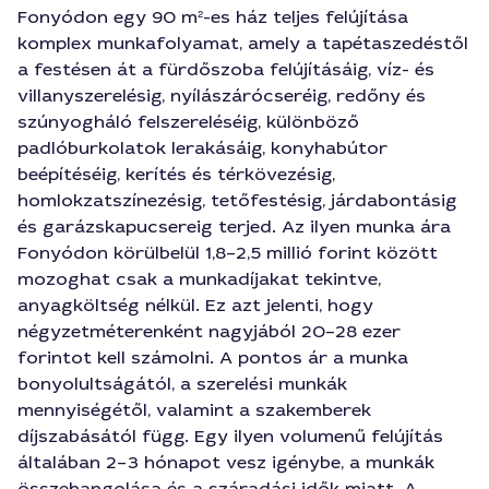
Fonyódon egy 90 m²-es ház teljes felújítása
komplex munkafolyamat, amely a tapétaszedéstől
a festésen át a fürdőszoba felújításáig, víz- és
villanyszerelésig, nyílászárócseréig, redőny és
szúnyogháló felszereléséig, különböző
padlóburkolatok lerakásáig, konyhabútor
beépítéséig, kerítés és térkövezésig,
homlokzatszínezésig, tetőfestésig, járdabontásig
és garázskapucsereig terjed. Az ilyen munka ára
Fonyódon körülbelül 1,8–2,5 millió forint között
mozoghat csak a munkadíjakat tekintve,
anyagköltség nélkül. Ez azt jelenti, hogy
négyzetméterenként nagyjából 20–28 ezer
forintot kell számolni. A pontos ár a munka
bonyolultságától, a szerelési munkák
mennyiségétől, valamint a szakemberek
díjszabásától függ. Egy ilyen volumenű felújítás
általában 2–3 hónapot vesz igénybe, a munkák
összehangolása és a száradási idők miatt. A