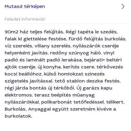
Mutasd térképen
Feladat információi
90m2 ház teljes felújítás. Régi tapéta le szedés,
falak ki glettelése festése, fürdő felújítás burkolás,
víz szerelés, villany szerelés, nyílászárók cseréje
helyenként javítás, redőny szúnyog háló, vinyl
padló és laminált padló lerakása, bejárati+ beltéri
ajtók cseréje, új konyha, kerítés csere, térkővezés
kocsi beállóhoz, külső homlokzat színezés
szigetelés javítással, tető stablon deszka festés,
régi járda bontás új térkőből. Új garázs kapu
elektromos, terasz beépítés műanyag
nyílászárókkal, polikarbonát tetőfedéssel, télikert.
Burkolás. Anyaggal együtt szeretném kivéve a
burkolatok.