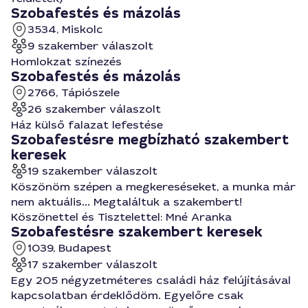
Szobafestés és mázolás
3534, Miskolc
9 szakember válaszolt
Homlokzat színezés
Szobafestés és mázolás
2766, Tápiószele
26 szakember válaszolt
Ház külső falazat lefestése
Szobafestésre megbízható szakembert
keresek
19 szakember válaszolt
Köszönöm szépen a megkereséseket, a munka már
nem aktuális... Megtaláltuk a szakembert!
Köszönettel és Tisztelettel: Mné Aranka
Szobafestésre szakembert keresek
1039, Budapest
17 szakember válaszolt
Egy 205 négyzetméteres családi ház felújításával
kapcsolatban érdeklődöm. Egyelőre csak