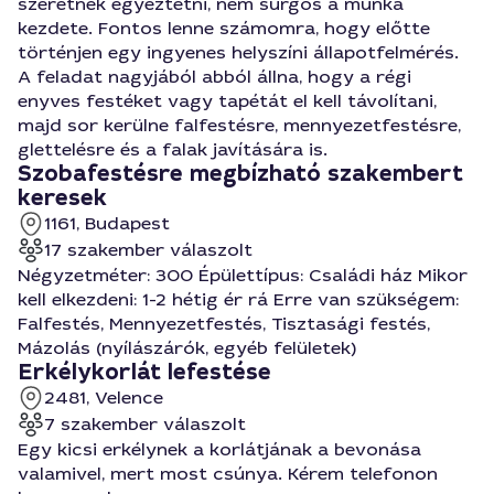
szeretnék egyeztetni, nem sürgős a munka
kezdete. Fontos lenne számomra, hogy előtte
történjen egy ingyenes helyszíni állapotfelmérés.
A feladat nagyjából abból állna, hogy a régi
enyves festéket vagy tapétát el kell távolítani,
majd sor kerülne falfestésre, mennyezetfestésre,
glettelésre és a falak javítására is.
Szobafestésre megbízható szakembert
keresek
1161, Budapest
17 szakember válaszolt
Négyzetméter: 300 Épülettípus: Családi ház Mikor
kell elkezdeni: 1-2 hétig ér rá Erre van szükségem:
Falfestés, Mennyezetfestés, Tisztasági festés,
Mázolás (nyílászárók, egyéb felületek)
Erkélykorlát lefestése
2481, Velence
7 szakember válaszolt
Egy kicsi erkélynek a korlátjának a bevonása
valamivel, mert most csúnya. Kérem telefonon