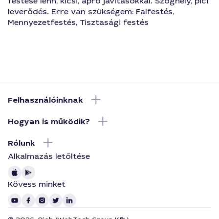
festése lenn, kicsi, apró javításokkal. Szöghely, pici
leverődés. Erre van szükségem: Falfestés,
Mennyezetfestés, Tisztasági festés
Felhasználóinknak
Hogyan is működik?
Rólunk
Alkalmazás letőltése
Kövess minket