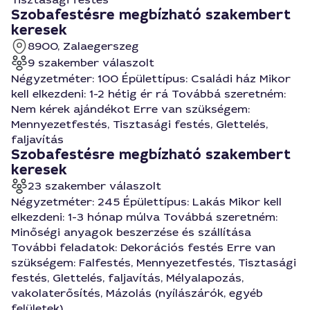
Szobafestésre megbízható szakembert
keresek
8900, Zalaegerszeg
9 szakember válaszolt
Négyzetméter: 100 Épülettípus: Családi ház Mikor
kell elkezdeni: 1-2 hétig ér rá Továbbá szeretném:
Nem kérek ajándékot Erre van szükségem:
Mennyezetfestés, Tisztasági festés, Glettelés,
faljavítás
Szobafestésre megbízható szakembert
keresek
23 szakember válaszolt
Négyzetméter: 245 Épülettípus: Lakás Mikor kell
elkezdeni: 1-3 hónap múlva Továbbá szeretném:
Minőségi anyagok beszerzése és szállítása
További feladatok: Dekorációs festés Erre van
szükségem: Falfestés, Mennyezetfestés, Tisztasági
festés, Glettelés, faljavítás, Mélyalapozás,
vakolaterősítés, Mázolás (nyílászárók, egyéb
felületek)