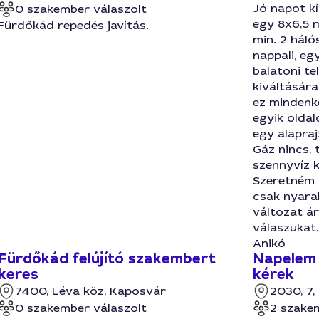
Jó napot kí
0 szakember válaszolt
egy 8x6,5 
Fürdőkád repedés javítás.
min. 2 hál
nappali, e
balatoni te
kiváltására
ez mindenké
egyik oldal
egy alapraj
Gáz nincs, 
szennyvíz 
Szeretném 
csak nyaraló
változat ár
válaszukat.
Anikó
Fürdőkád felújító szakembert
Napelem 
keres
kérek
7400, Léva köz, Kaposvár
2030, 7, 
0 szakember válaszolt
2 szake