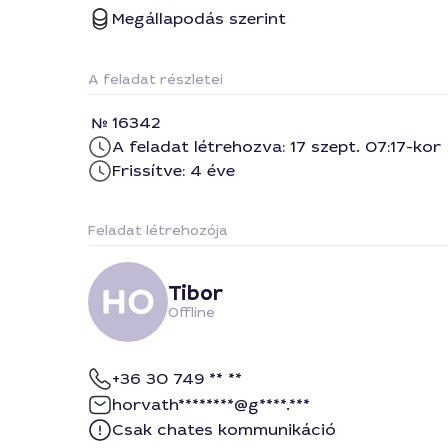
Megállapodás szerint
A feladat részletei
16342
A feladat létrehozva: 17 szept. 07:17-kor
Frissítve: 4 éve
Feladat létrehozója
Tibor
Offline
+36 30 749 ** **
horvath********@g****.***
Csak chates kommunikáció