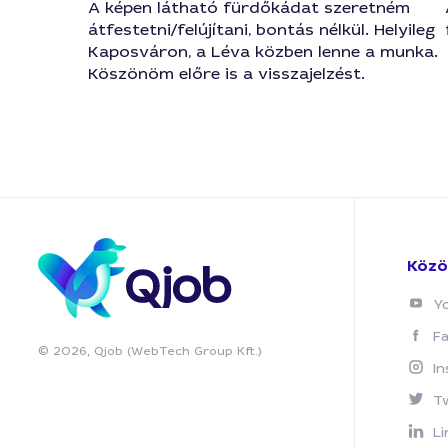
A képen látható fürdőkádat szeretném
átfestetni/felújítani, bontás nélkül. Helyileg
Kaposváron, a Léva közben lenne a munka.
Köszönöm előre is a visszajelzést.
Közö
Y
F
© 2026, Qjob (WebTech Group Kft.)
I
T
Li