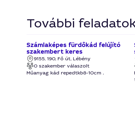
További feladato
Számlaképes fürdőkád felújító
szakembert keres
9155, 190, Fő út, Lébény
0 szakember válaszolt
Műanyag kád repedtkb8-10cm .