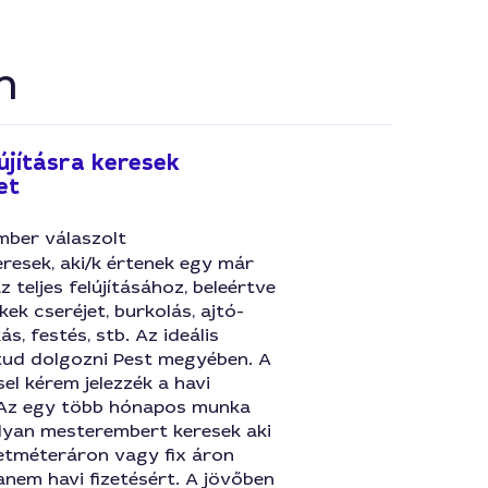
n
lújításra keresek
et
mber válaszolt
resek, aki/k értenek egy már
 teljes felújításához, beleértve
kek cseréjet, burkolás, ajtó-
s, festés, stb. Az ideális
 tud dolgozni Pest megyében. A
sel kérem jelezzék a havi
 Az egy több hónapos munka
olyan mesterembert keresek aki
tméteráron vagy fix áron
anem havi fizetésért. A jövőben