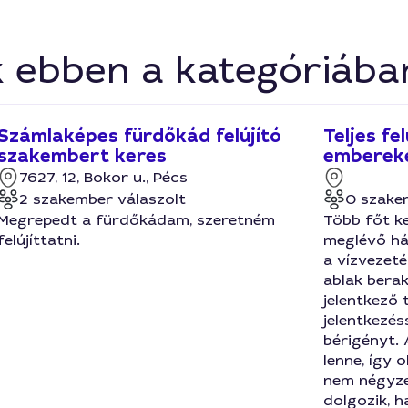
k ebben a kategóriába
Számlaképes fürdőkád felújító
Teljes fe
szakembert keres
emberek
7627, 12, Bokor u., Pécs
2 szakember válaszolt
0 szake
Megrepedt a fürdőkádam, szeretném
Több főt ke
felújíttatni.
meglévő ház
a vízvezeté
ablak beraká
jelentkező
jelentkezés
bérigényt.
lenne, így 
nem négyze
dolgozik, h