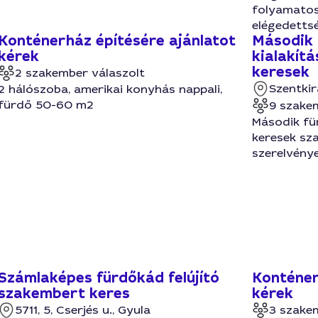
folyamatos
elégedetts
Konténerház építésére ajánlatot
Második 
kérek
kialakít
keresek
2 szakember válaszolt
Szentkir
2 hálószoba, amerikai konyhás nappali,
fürdő 50-60 m2
9 szake
Második fü
keresek sza
szerelvény
Számlaképes fürdőkád felújító
Konténer
szakembert keres
kérek
5711, 5, Cserjés u., Gyula
3 szake