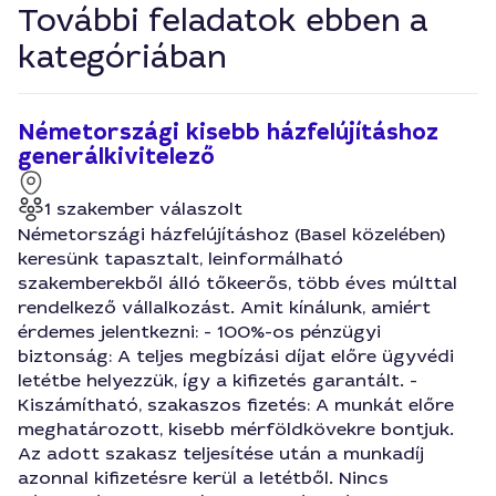
További feladatok ebben a
kategóriában
Németországi kisebb házfelújításhoz
generálkivitelező
1 szakember válaszolt
Németországi házfelújításhoz (Basel közelében)
keresünk tapasztalt, leinformálható
szakemberekből álló tőkeerős, több éves múlttal
rendelkező vállalkozást. Amit kínálunk, amiért
érdemes jelentkezni: - 100%-os pénzügyi
biztonság: A teljes megbízási díjat előre ügyvédi
letétbe helyezzük, így a kifizetés garantált. -
Kiszámítható, szakaszos fizetés: A munkát előre
meghatározott, kisebb mérföldkövekre bontjuk.
Az adott szakasz teljesítése után a munkadíj
azonnal kifizetésre kerül a letétből. Nincs