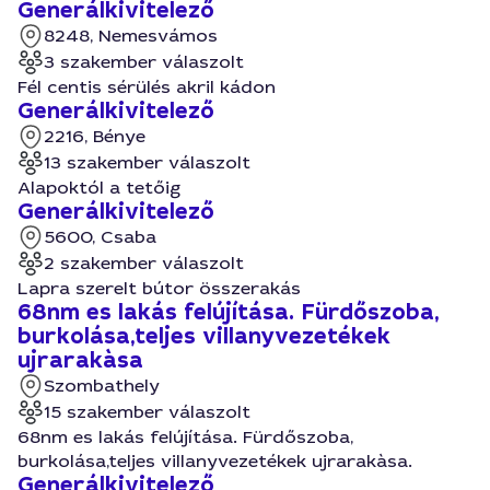
Generálkivitelező
8248, Nemesvámos
3 szakember válaszolt
Fél centis sérülés akril kádon
Generálkivitelező
2216, Bénye
13 szakember válaszolt
Alapoktól a tetőig
Generálkivitelező
5600, Csaba
2 szakember válaszolt
Lapra szerelt bútor összerakás
68nm es lakás felújítása. Fürdőszoba,
burkolása,teljes villanyvezetékek
ujrarakàsa
Szombathely
15 szakember válaszolt
68nm es lakás felújítása. Fürdőszoba,
burkolása,teljes villanyvezetékek ujrarakàsa.
Generálkivitelező