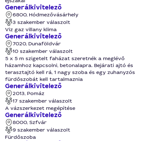
éjszakai
Generálkivitelező
6800, Hódmezővásárhely
3 szakember válaszolt
Viz gaz villany klima
Generálkivitelező
7020, Dunaföldvár
10 szakember válaszolt
5 x 5 m szigetelt faházat szeretnék a meglévő
házamhoz kapcsolni, betonalapra. Bejárati ajtó és
terasztajtó kell rá, 1 nagy szoba és egy zuhanyzós
fürdőszobát kell tartalmaznia
Generálkivitelező
2013, Pomáz
17 szakember válaszolt
A vázszerkezet megépítése
Generálkivitelező
8000, Szfvár
9 szakember válaszolt
Fürdőszoba