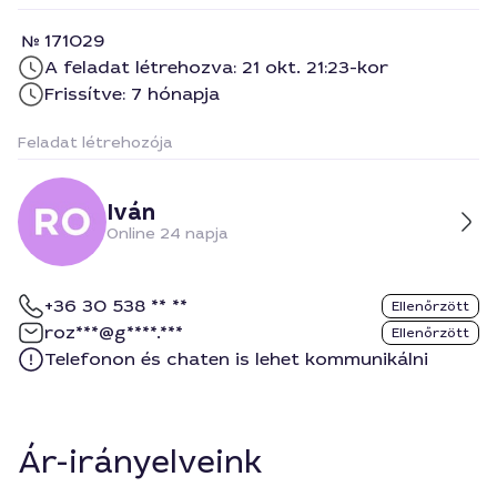
171029
A feladat létrehozva: 21 okt. 21:23-kor
Frissítve: 7 hónapja
Feladat létrehozója
Iván
Online 24 napja
+36 30 538 ** **
Ellenőrzött
roz***@g****.***
Ellenőrzött
Telefonon és chaten is lehet kommunikálni
Ár-irányelveink