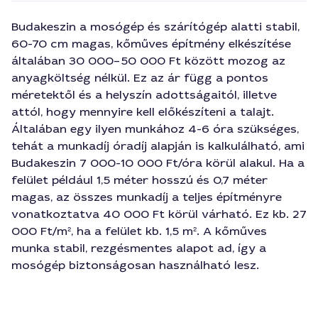
Budakeszin a mosógép és szárítógép alatti stabil,
60-70 cm magas, kőműves építmény elkészítése
általában 30 000–50 000 Ft között mozog az
anyagköltség nélkül. Ez az ár függ a pontos
méretektől és a helyszín adottságaitól, illetve
attól, hogy mennyire kell előkészíteni a talajt.
Általában egy ilyen munkához 4-6 óra szükséges,
tehát a munkadíj óradíj alapján is kalkulálható, ami
Budakeszin 7 000-10 000 Ft/óra körül alakul. Ha a
felület például 1,5 méter hosszú és 0,7 méter
magas, az összes munkadíj a teljes építményre
vonatkoztatva 40 000 Ft körül várható. Ez kb. 27
000 Ft/m², ha a felület kb. 1,5 m². A kőműves
munka stabil, rezgésmentes alapot ad, így a
mosógép biztonságosan használható lesz.