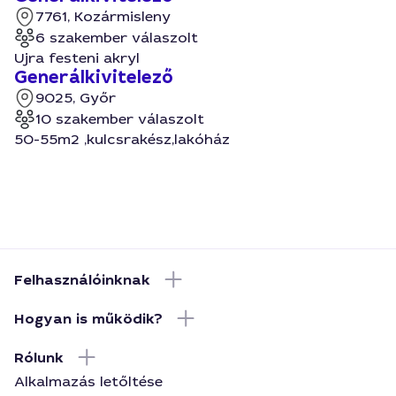
7761, Kozármisleny
6 szakember válaszolt
Ujra festeni akryl
Generálkivitelező
9025, Győr
10 szakember válaszolt
50-55m2 ,kulcsrakész,lakóház
Felhasználóinknak
Hogyan is működik?
Rólunk
Alkalmazás letőltése