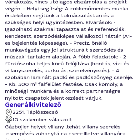
várakozás, nincs utólagos elszámolás a projekt
végén. - Helyi segítség: A zökkenőmentes munka
érdekében segítünk a tolmácsolásban és a
szükséges helyi ügyintézésben. Elvárások: -
Igazolható szakmai tapasztalat és referenciák.
Rendezett, szerződésképes vállalkozói háttér (A1-
es bejelentés képessége). - Precíz, önálló
munkavégzés egy jól strukturált szerződés és
műszaki tartalom alapján. A főbb feladatok: - 2
fürdőszoba teljes körű felújítása (bontás, víz- és
villanyszerelés, burkolás, szerelvényezés). - 4
szobában laminált padló és padlószőnyeg cseréje.
- Kb. 500 m² falfelület festése. Csak komoly, a
minőségi munkára és a korrekt partnerségre
nyitott csapatok jelentkezését várjuk.
Generálkivitelező
2251, Tápiószecső
10 szakember válaszolt
Gázbojler helyet villany .tehát villany szerelés
.csempézés.zuhanytálca csere.Illetve villanyóra