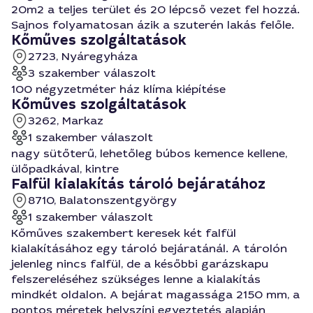
20m2 a teljes terület és 20 lépcső vezet fel hozzá.
Sajnos folyamatosan ázik a szuterén lakás felőle.
Kőműves szolgáltatások
2723, Nyáregyháza
3 szakember válaszolt
100 négyzetméter ház klíma kiépítése
Kőműves szolgáltatások
3262, Markaz
1 szakember válaszolt
nagy sütőterű, lehetőleg búbos kemence kellene,
ülőpadkával, kintre
Falfül kialakítás tároló bejáratához
8710, Balatonszentgyörgy
1 szakember válaszolt
Kőműves szakembert keresek két falfül
kialakításához egy tároló bejáratánál. A tárolón
jelenleg nincs falfül, de a későbbi garázskapu
felszereléséhez szükséges lenne a kialakítás
mindkét oldalon. A bejárat magassága 2150 mm, a
pontos méretek helyszíni egyeztetés alapján