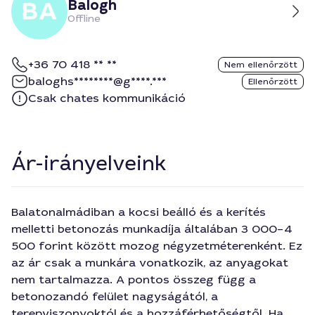
Balogh
Offline
+36 70 418 ** **
Nem ellenőrzött
baloghs********@g****.***
Ellenőrzött
Csak chates kommunikáció
Ár-irányelveink
Balatonalmádiban a kocsi beálló és a kerítés
melletti betonozás munkadíja általában 3 000–4
500 forint között mozog négyzetméterenként. Ez
az ár csak a munkára vonatkozik, az anyagokat
nem tartalmazza. A pontos összeg függ a
betonozandó felület nagyságától, a
terepviszonyoktól és a hozzáférhetőségtől. Ha