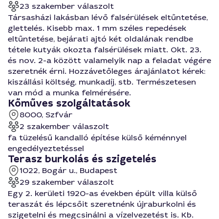
23 szakember válaszolt
Társasházi lakásban lévő falsérülések eltűntetése,
glettelés. Kisebb max. 1 mm széles repedések
eltűntetése, bejárati ajtó két oldalának rendbe
tétele kutyák okozta falsérülések miatt. Okt. 23.
és nov. 2-a között valamelyik nap a feladat végére
szeretnék érni. Hozzávetőleges árajánlatot kérek:
kiszállási költség, munkadíj, stb. Természetesen
van mód a munka felmérésére.
Kőműves szolgáltatások
8000, Szfvár
2 szakember válaszolt
fa tüzelésű kandalló építése külső kéménnyel
engedélyeztetéssel
Terasz burkolás és szigetelés
1022, Bogár u., Budapest
29 szakember válaszolt
Egy 2. kerületi 1920-as években épült villa külső
teraszát és lépcsőit szeretnénk újraburkolni és
szigetelni és megcsinálni a vízelvezetést is. Kb.