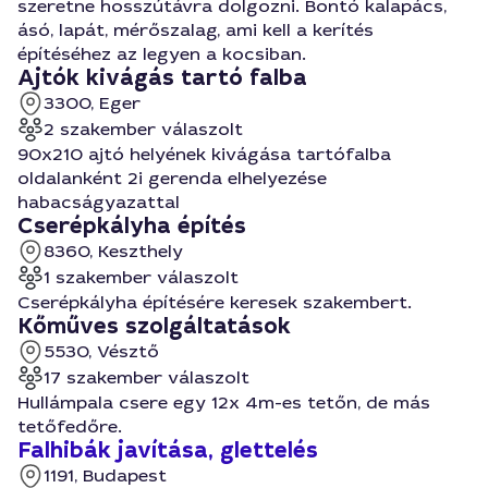
szeretne hosszútávra dolgozni. Bontó kalapács,
ásó, lapát, mérőszalag, ami kell a kerítés
építéséhez az legyen a kocsiban.
Ajtók kivágás tartó falba
3300, Eger
2 szakember válaszolt
90x210 ajtó helyének kivágása tartófalba
oldalanként 2i gerenda elhelyezése
habacságyazattal
Cserépkályha építés
8360, Keszthely
1 szakember válaszolt
Cserépkályha építésére keresek szakembert.
Kőműves szolgáltatások
5530, Vésztő
17 szakember válaszolt
Hullámpala csere egy 12x 4m-es tetőn, de más
tetőfedőre.
Falhibák javítása, glettelés
1191, Budapest