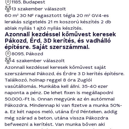
1185, Budapest
13 szakember válaszolt
60 m² 30 NF ragasztott tégla 20 m² GV4-es
lerakás szigetelés 21 m koszorú készítés 2 db
ablak nyílás 1 ajtó nyílás készítés.
Azonnali kezdéssel kőművest keresek
Pákozd, Érd, 3D kerítés, és vadhálló
építésre. Saját szerszámmal.
8095, Pákozd
4 szakember válaszolt
Azonnali kezdéssel keresek kőművest saját
szerszámmal Pákozd, és Érdre 3 D kerítés építésre.
Találkozó, holnap reggel 8 óra Zuglói
vasútállomás. Munkába kell állni. 35-40 ezer
naponta a pénz. De lehet fixen is megállapodni
50.000.-Ft is. Onnan megyünk az én autómmal
Pákozdra. Mindennap ki van fizetve a munka 50%-
a. Ez két napos meló, utána Érd Pénteken, addig
még szárad a beton, utána vissza Pákozdra
befweezni a kerítést. Van munka bőven aki