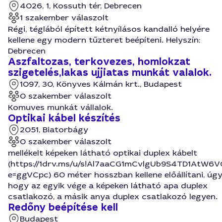
4026, 1, Kossuth tér, Debrecen
1 szakember válaszolt
Régi, téglából épített kétnyílásos kandalló helyére
kellene egy modern tűzteret beépíteni. Helyszín:
Debrecen
Aszfaltozas, terkovezes, homlokzat
szigetelés,lakas ujjiatas munkát valalok.
1097, 30, Könyves Kálmán krt., Budapest
0 szakember válaszolt
Komuves munkát vállalok.
Optikai kábel készítés
2051, Biatorbágy
0 szakember válaszolt
mellékelt képeken látható optikai duplex kábelt
(https://1drv.ms/u/s!Al7aaCG1mCvlgUb9S4TD1AtW6V
e=ggVCpc) 60 méter hosszban kellene előállítani, úgy
hogy az egyik vége a képeken látható apa duplex
csatlakozó, a másik anya duplex csatlakozó legyen.
Redőny beépítése kell
Budapest