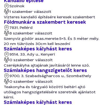
Kandalló építése
Szolnok
1 szakember válaszolt
Vízteres kandalló építésére keresek szakembert
Földmunkára szakembert keresek
7831, Pellérd
8 szakember válaszolt
Szenyviz gödör asas.merete:5×5. És 5 méter mély.
20 nm tükrözés 30cm kell leszedni
Számlaképes kályhást keres
9514, 33, Ady u., Kenyeri
0 szakember válaszolt
Cserépkályha ajtajának javításáról lenne szó.
Számlaképes hangszigetelőt keres
9700, 3, Szabadságharcos u., Szombathely
0 szakember válaszolt
Teakonyha és tárgyaló közötti beltéri ajtó
utólagos hangszigetelésére szeretnék ajánlatot
kérni.
Számlaképes kályhást keres