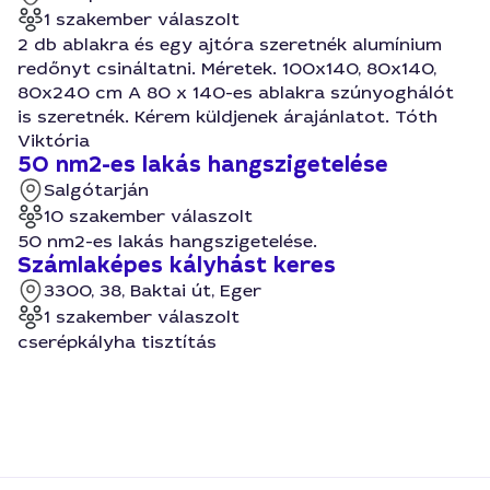
1 szakember válaszolt
2 db ablakra és egy ajtóra szeretnék alumínium
redőnyt csináltatni. Méretek. 100x140, 80x140,
80x240 cm A 80 x 140-es ablakra szúnyoghálót
is szeretnék. Kérem küldjenek árajánlatot. Tóth
Viktória
50 nm2-es lakás hangszigetelése
Salgótarján
10 szakember válaszolt
50 nm2-es lakás hangszigetelése.
Számlaképes kályhást keres
3300, 38, Baktai út, Eger
1 szakember válaszolt
cserépkályha tisztítás