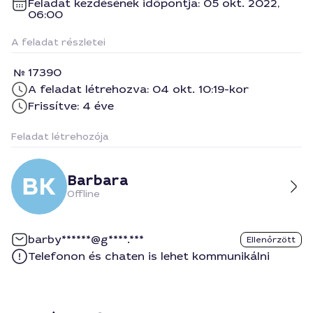
Feladat kezdésének időpontja: 05 okt. 2022,
06:00
A feladat részletei
17390
A feladat létrehozva: 04 okt. 10:19-kor
Frissítve: 4 éve
Feladat létrehozója
Barbara
Offline
barby******@g****.***
Ellenőrzött
Telefonon és chaten is lehet kommunikálni