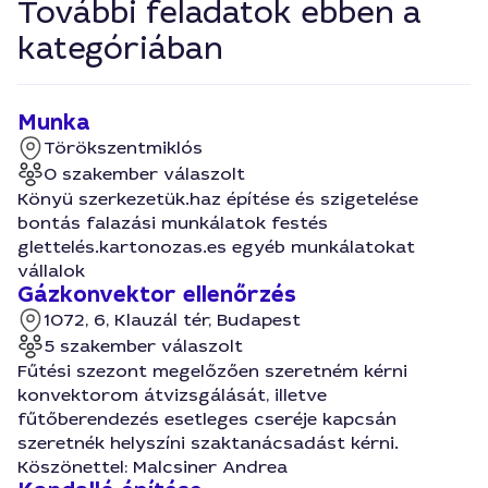
További feladatok ebben a
kategóriában
Munka
Törökszentmiklós
0 szakember válaszolt
Könyü szerkezetük.haz építése és szigetelése
bontás falazási munkálatok festés
glettelés.kartonozas.es egyéb munkálatokat
vállalok
Gázkonvektor ellenőrzés
1072, 6, Klauzál tér, Budapest
5 szakember válaszolt
Fűtési szezont megelőzően szeretném kérni
konvektorom átvizsgálását, illetve
fűtőberendezés esetleges cseréje kapcsán
szeretnék helyszíni szaktanácsadást kérni.
Köszönettel: Malcsiner Andrea