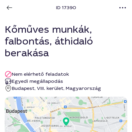
ID 17390
Kőműves munkák,
falbontás, áthidaló
berakása
Nem elérhető feladatok
Egyedi megállapodás
Budapest, VIII. kerület, Magyarország