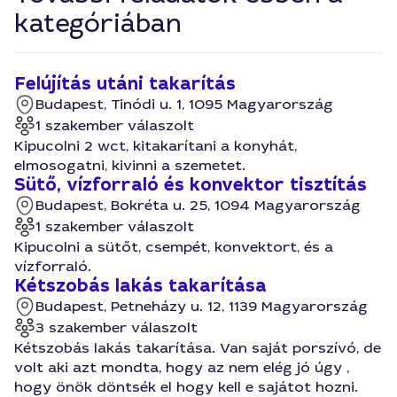
kategóriában
Felújítás utáni takarítás
Budapest, Tinódi u. 1, 1095 Magyarország
1 szakember válaszolt
Kipucolni 2 wct, kitakarítani a konyhát,
elmosogatni, kivinni a szemetet.
Sütő, vízforraló és konvektor tisztítás
Budapest, Bokréta u. 25, 1094 Magyarország
1 szakember válaszolt
Kipucolni a sütőt, csempét, konvektort, és a
vízforraló.
Kétszobás lakás takarítása
Budapest, Petneházy u. 12, 1139 Magyarország
3 szakember válaszolt
Kétszobás lakás takarítása. Van saját porszívó, de
volt aki azt mondta, hogy az nem elég jó úgy ,
hogy önök döntsék el hogy kell e sajátot hozni.