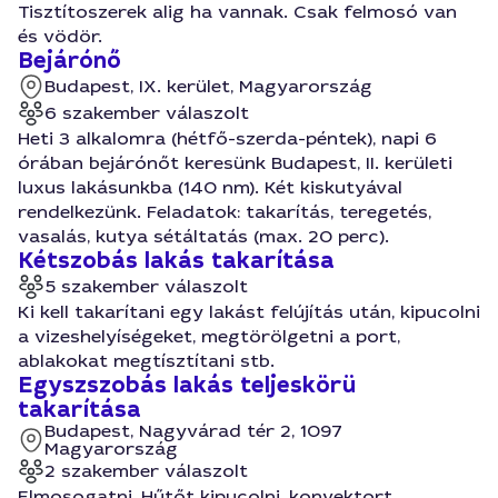
Tisztítoszerek alig ha vannak. Csak felmosó van
és vödör.
Bejárónő
Budapest, IX. kerület, Magyarország
6 szakember válaszolt
Heti 3 alkalomra (hétfő-szerda-péntek), napi 6
órában bejárónőt keresünk Budapest, II. kerületi
luxus lakásunkba (140 nm). Két kiskutyával
rendelkezünk. Feladatok: takarítás, teregetés,
vasalás, kutya sétáltatás (max. 20 perc).
Kétszobás lakás takarítása
5 szakember válaszolt
Ki kell takarítani egy lakást felújítás után, kipucolni
a vizeshelyíségeket, megtörölgetni a port,
ablakokat megtísztítani stb.
Egyszszobás lakás teljeskörü
takarítása
Budapest, Nagyvárad tér 2, 1097
Magyarország
2 szakember válaszolt
Elmosogatni, Hűtőt kipucolni, konvektort