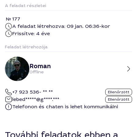
A feladat részletei
177
A feladat létrehozva: 09 jan. 06:36-kor
Frissítve: 4 éve
Feladat létrehozója
Roman
Offline
+7 923 536- ** **
Ellenőrzött
lebed*****@g****.***
Ellenőrzött
Telefonon és chaten is lehet kommunikálni
További feladatok ebben a