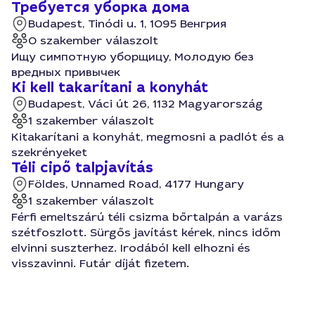
Требуется уборка дома
Budapest, Tinódi u. 1, 1095 Венгрия
0 szakember válaszolt
Ищу симпотную уборщицу, Молодую без
вредных привычек
Ki kell takarítani a konyhát
Budapest, Váci út 26, 1132 Magyarország
1 szakember válaszolt
Kitakarítani a konyhát, megmosni a padlót és a
szekrényeket
Téli cipő talpjavítás
Földes, Unnamed Road, 4177 Hungary
1 szakember válaszolt
Férfi emeltszárú téli csizma bőrtalpán a varázs
szétfoszlott. Sürgős javítást kérek, nincs időm
elvinni suszterhez. Irodából kell elhozni és
visszavinni. Futár díját fizetem.