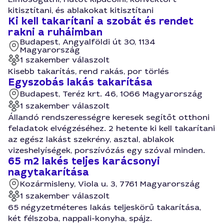
kitisztítani, és ablakokat kitisztítani
Ki kell takarítani a szobát és rendet
rakni a ruháimban
Budapest, Angyalföldi út 30, 1134
Magyarország
1 szakember válaszolt
Kisebb takarítás, rend rakás, por törlés
Egyszobás lakás takarítása
Budapest, Teréz krt. 46, 1066 Magyarország
1 szakember válaszolt
Állandó rendszerességre keresek segítőt otthoni
feladatok elvégzéséhez. 2 hetente ki kell takarítani
az egész lakást szekrény, asztal, ablakok
vizeshelyíségek, porszívózás egy szóval minden.
65 m2 lakés teljes karácsonyi
nagytakarítása
Kozármisleny, Viola u. 3, 7761 Magyarország
1 szakember válaszolt
65 négyzetméteres lakás teljeskörű takarítása,
két félszoba, nappali-konyha, spájz.