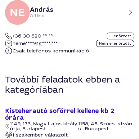
András
Offline
+36 30 820 ** **
Ellenőrzött
neme****@g****.***
Nem ellenőrzött
Csak telefonos kommunikáció
További feladatok ebben a
kategóriában
Kisteherautó soförrel kellene kb 2
órára
1149, 173, Nagy Lajos király
1158, 45, Szűcs István
útja, Budapest
u., Budapest
1 szakember válaszolt