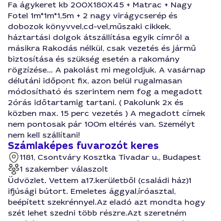
Fa ágykeret kb 200X180X45 + Matrac + Nagy
Fotel 1m*1m*1,5m + 2 nagy virágycserép és
dobozok könyvvel,cd-vel,műszaki cikkek,
háztartási dolgok átszállítása egyik címről a
másikra Rakodás nélkül, csak vezetés és jármű
biztosítása és szükség esetén a rakomány
rögzízése... A pakolást mi megoldjuk. A vasárnap
délutáni időpont fix, azon belül rugalmasan
módosítható és szerintem nem fog a megadott
2órás időtartamig tartani. ( Pakolunk 2x és
közben max. 15 perc vezetés ) A megadott címek
nem pontosak pár 100m eltérés van. Személyt
nem kell szállítani!
Számlaképes fuvarozót keres
1181, Csontváry Kosztka Tivadar u., Budapest
1 szakember válaszolt
Üdvözlet. Vettem a17.kerületből (családi ház)1
ifjúsági bútort. Emeletes ággyal,íróasztal,
beépített szekrénnyel.Az eladó azt mondta hogy
szét lehet szedni több részre.Azt szeretném