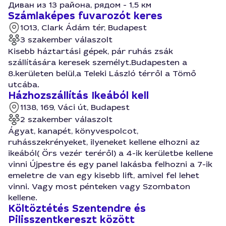
Диван из 13 района, рядом - 1,5 км
Számlaképes fuvarozót keres
1013, Clark Ádám tér, Budapest
3 szakember válaszolt
Kisebb háztartási gépek, pár ruhás zsák
szállítására keresek személyt.Budapesten a
8.kerületen belül,a Teleki László térről a Tömő
utcába.
Házhozszállítás Ikeából kell
1138, 169, Váci út, Budapest
2 szakember válaszolt
Ágyat, kanapét, könyvespolcot,
ruhásszekrényeket, ilyeneket kellene elhozni az
ikeából( Örs vezér teréről) a 4-ik kerületbe kellene
vinni Újpestre és egy panel lakásba felhozni a 7-ik
emeletre de van egy kisebb lift, amivel fel lehet
vinni. Vagy most pénteken vagy Szombaton
kellene.
Költöztétés Szentendre és
Pilisszentkereszt között