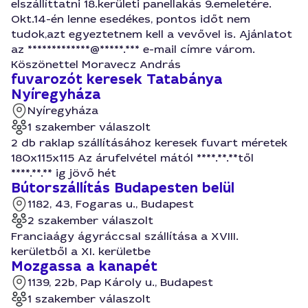
elszállíttatni 18.kerületi panellakás 9.emeletére.
Okt.14-én lenne esedékes, pontos időt nem
tudok,azt egyeztetnem kell a vevővel is. Ajánlatot
az *************@*****.*** e-mail címre várom.
Köszönettel Moravecz András
fuvarozót keresek Tatabánya
Nyíregyháza
Nyíregyháza
1 szakember válaszolt
2 db raklap szállításához keresek fuvart méretek
180x115x115 Az árufelvétel mától ****.**.**től
****.**.** ig jövő hét
Bútorszállítás Budapesten belül
1182, 43, Fogaras u., Budapest
2 szakember válaszolt
Franciaágy ágyráccsal szállítása a XVIII.
kerületből a XI. kerületbe
Mozgassa a kanapét
1139, 22b, Pap Károly u., Budapest
1 szakember válaszolt