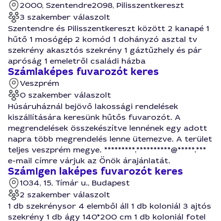
2000, Szentendre
2098, Pilisszentkereszt
3 szakember válaszolt
Szentendre és Pilisszentkereszt között 2 kanapé 1
hűtő 1 mosógép 2 komód 1 dohányzó asztal tv
szekrény akasztós szekrény 1 gáztűzhely és pár
apróság 1 emeletről családi házba
Számlaképes fuvarozót keres
Veszprém
0 szakember válaszolt
Húsáruháznál bejövő lakossági rendelések
kiszállítására keresünk hűtős fuvarozót. A
megrendelések összekészítve lennének egy adott
napra több megrendelés lenne ütemezve. A terület
teljes veszprém megye. *********.**********@*****.***
e-mail címre várjuk az Önök árajánlatát.
SzámIgen laképes fuvarozót keres
1034, 15, Tímár u., Budapest
2 szakember válaszolt
1 db szekrénysor 4 elemből áll 1 db koloniál 3 ajtós
szekrény 1 db ágy 140*200 cm 1 db koloniál fotel