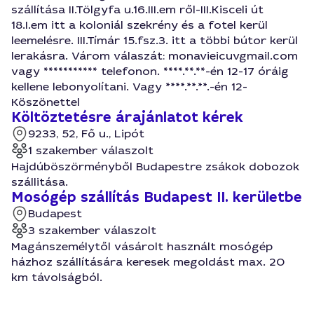
szállítása II.Tölgyfa u.16.III.em ről-III.Kisceli út
18.I.em itt a koloniál szekrény és a fotel kerül
leemelésre. III.Tímár 15.fsz.3. itt a többi bútor kerül
lerakásra. Várom válaszát: monavieicuvgmail.com
vagy *********** telefonon. ****.**.**-én 12-17 óráig
kellene lebonyolítani. Vagy ****.**.**.-én 12-
Köszönettel
Költöztetésre árajánlatot kérek
9233, 52, Fő u., Lipót
1 szakember válaszolt
Hajdúböszörményből Budapestre zsákok dobozok
szállitása.
Mosógép szállítás Budapest II. kerületbe
Budapest
3 szakember válaszolt
Magánszemélytől vásárolt használt mosógép
házhoz szállítására keresek megoldást max. 20
km távolságból.