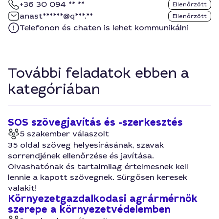
+36 30 094 ** **
Ellenőrzött
anast******@q***.**
Ellenőrzött
Telefonon és chaten is lehet kommunikálni
További feladatok ebben a
kategóriában
SOS szövegjavítás és -szerkesztés
5 szakember válaszolt
35 oldal szöveg helyesírásának, szavak
sorrendjének ellenőrzése és javítása.
Olvashatónak és tartalmilag értelmesnek kell
lennie a kapott szövegnek. Sürgősen keresek
valakit!
Környezetgazdalkodasi agrármérnök
szerepe a környezetvédelemben