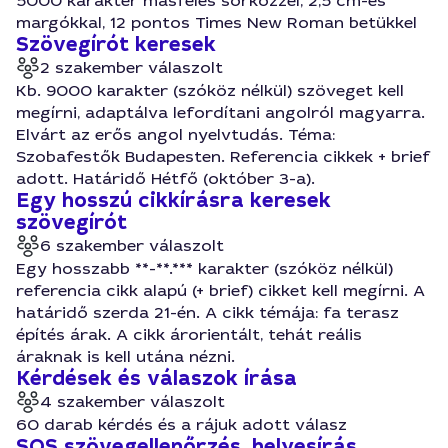
5000 karakter másfeles sorközzel, 2,5 cm-es
margókkal, 12 pontos Times New Roman betükkel
Szövegírót keresek
2 szakember válaszolt
Kb. 9000 karakter (szóköz nélkül) szöveget kell
megírni, adaptálva lefordítani angolról magyarra.
Elvárt az erős angol nyelvtudás. Téma:
Szobafestők Budapesten. Referencia cikkek + brief
adott. Határidő Hétfő (október 3-a).
Egy hosszú cikkírásra keresek
szövegírót
6 szakember válaszolt
Egy hosszabb **-**.*** karakter (szóköz nélkül)
referencia cikk alapú (+ brief) cikket kell megírni. A
határidő szerda 21-én. A cikk témája: fa terasz
építés árak. A cikk árorientált, tehát reális
áraknak is kell utána nézni.
Kérdések és válaszok írása
4 szakember válaszolt
60 darab kérdés és a rájuk adott válasz
SOS szövegellenőrzés, helyesírás