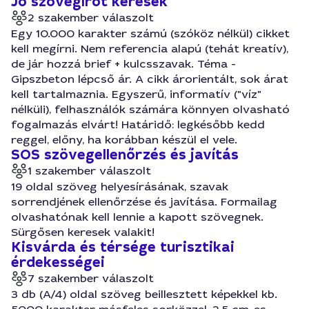
Jó szövegírót keresek
2 szakember válaszolt
Egy 10.000 karakter számú (szóköz nélkül) cikket
kell megírni. Nem referencia alapú (tehát kreatív),
de jár hozzá brief + kulcsszavak. Téma -
Gipszbeton lépcső ár. A cikk árorientált, sok árat
kell tartalmaznia. Egyszerű, informatív ("víz"
nélküli), felhasználók számára könnyen olvasható
fogalmazás elvárt! Határidő: legkésőbb kedd
reggel, előny, ha korábban készül el vele.
SOS szövegellenőrzés és javítás
1 szakember válaszolt
19 oldal szöveg helyesírásának, szavak
sorrendjének ellenőrzése és javítása. Formailag
olvashatónak kell lennie a kapott szövegnek.
Sürgősen keresek valakit!
Kisvárda és térsége turisztikai
érdekességei
7 szakember válaszolt
3 db (A/4) oldal szöveg beillesztett képekkel kb.