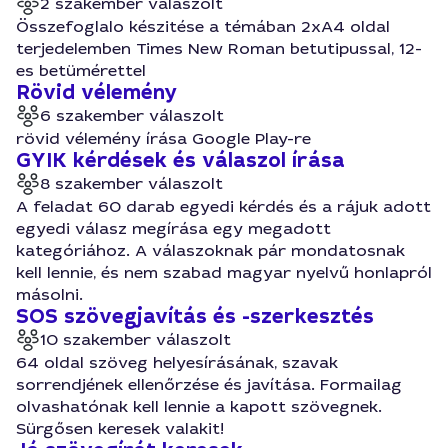
2 szakember válaszolt
Összefoglalo készitése a témában 2xA4 oldal
terjedelemben Times New Roman betutipussal, 12-
es betümérettel
Rövid vélemény
6 szakember válaszolt
rövid vélemény írása Google Play-re
GYIK kérdések és válaszol írása
8 szakember válaszolt
A feladat 60 darab egyedi kérdés és a rájuk adott
egyedi válasz megírása egy megadott
kategóriához. A válaszoknak pár mondatosnak
kell lennie, és nem szabad magyar nyelvű honlapról
másolni.
SOS szövegjavítás és -szerkesztés
10 szakember válaszolt
64 oldal szöveg helyesírásának, szavak
sorrendjének ellenőrzése és javítása. Formailag
olvashatónak kell lennie a kapott szövegnek.
Sürgősen keresek valakit!