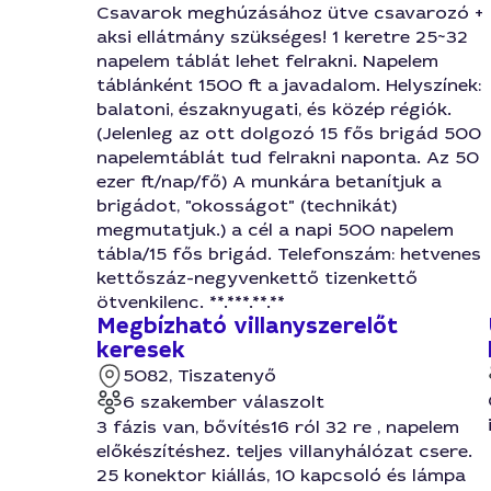
Csavarok meghúzásához ütve csavarozó +
aksi ellátmány szükséges! 1 keretre 25~32
napelem táblát lehet felrakni. Napelem
táblánként 1500 ft a javadalom. Helyszínek:
balatoni, északnyugati, és közép régiók.
(Jelenleg az ott dolgozó 15 fős brigád 500
napelemtáblát tud felrakni naponta. Az 50
ezer ft/nap/fő) A munkára betanítjuk a
brigádot, "okosságot" (technikát)
megmutatjuk.) a cél a napi 500 napelem
tábla/15 fős brigád. Telefonszám: hetvenes
kettőszáz-negyvenkettő tizenkettő
ötvenkilenc. **.***.**.**
Megbízható villanyszerelőt
keresek
5082, Tiszatenyő
6 szakember válaszolt
3 fázis van, bővítés16 ról 32 re , napelem
előkészítéshez. teljes villanyhálózat csere.
25 konektor kiállás, 10 kapcsoló és lámpa