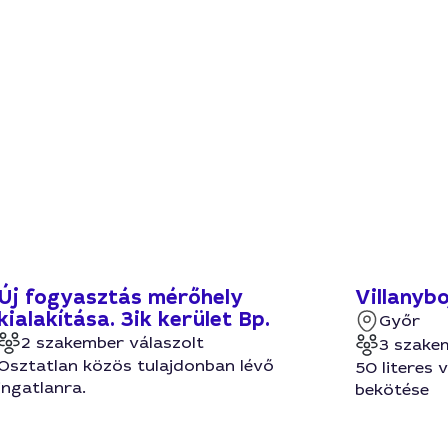
Új fogyasztás mérőhely
Villanyb
kialakítása. 3ik kerület Bp.
Győr
2 szakember válaszolt
3 szake
Osztatlan közös tulajdonban lévő
50 literes 
ingatlanra.
bekötése