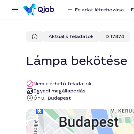
Feladat létrehozása
F
Aktuális feladatok
ID 17874
Lámpa bekötése
Nem elérhető feladatok
Egyedi megállapodás
Őr u., Budapest