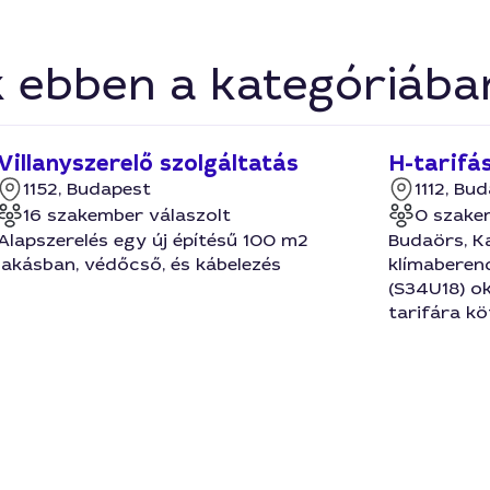
k ebben a kategóriába
Villanyszerelő szolgáltatás
H-tarifá
1152, Budapest
1112, Bu
16 szakember válaszolt
0 szake
Alapszerelés egy új építésű 100 m2
Budaörs, K
lakásban, védőcső, és kábelezés
klímaberend
(S34U18) ok
tarifára kö