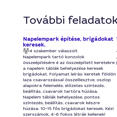
További feladato
Napelempark építése, brigádokat
keresek.
4 szakember válaszolt
Napelempark tartó konzolok
összeépítésére é az összeépített keretekre
a napelem táblák behelyezése keresek
brigádokat. Folyamat leírás: keretek földön
laza csavarozással összeillesztve, oszlop
alapokra felemelés, előzetes szintezés,
beállítás, csavarok tartóra húzása.
Napelem táblák behelyezése, pontos
szintezés, beállítás, csavarok készre
húzása. 10~15 fős brigádokat keresek. Kézi
szerszámok, 4~6 fokos létrák kellenek!