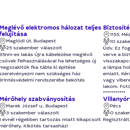
Meglévő elektromos hálozat teljes
Biztosít
felújitása
1155, Mé
Maglódi út, Budapest
10 szak
25 szakember válaszolt
Üdv. Ez fog
35nm-es lakás Újra kábelezése meglévő
verve a biz
csövek felhasználásával ha lehetséges új
visszakapcs
megszakitók fka tábla ki épitése
a lámpa ho
szerelvényezni nem szükséges ház
emiatt. Kér
érintésvédelmi rendszerébe bekötés
vagy vibere
lakom. Fot
***********
Mérőhely szabványosítás
Villanyó
Marek József u., Budapest
Pécs
3 szakember válaszolt
0 szake
1 évnél régebben tartozás miatt kikapcsolt
Regisztrált
mérőhely. Kikötés tarsasházi