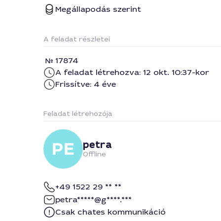
Megállapodás szerint
A feladat részletei
17874
A feladat létrehozva: 12 okt. 10:37-kor
Frissítve: 4 éve
Feladat létrehozója
petra
Offline
+49 1522 29 ** **
petra*****@g****.***
Csak chates kommunikáció