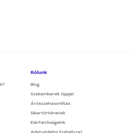
Rólunk
ok?
Blog
Szakemberek tippjei
Árösszehasonlítás
Sikertörténetek
Elérhetőségeink
Adatvédelmi Szabályzat