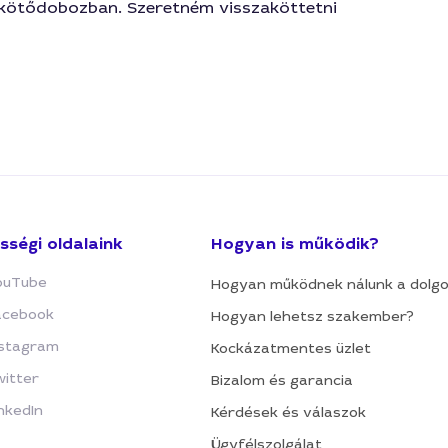
kötődobozban. Szeretném visszaköttetni
sségi oldalaink
Hogyan is működik?
ouTube
Hogyan működnek nálunk a dolg
acebook
Hogyan lehetsz szakember?
nstagram
Kockázatmentes üzlet
witter
Bizalom és garancia
nkedIn
Kérdések és válaszok
Ügyfélszolgálat