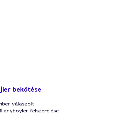
ojler bekötése
mber válaszolt
villanyboyler felszerelése