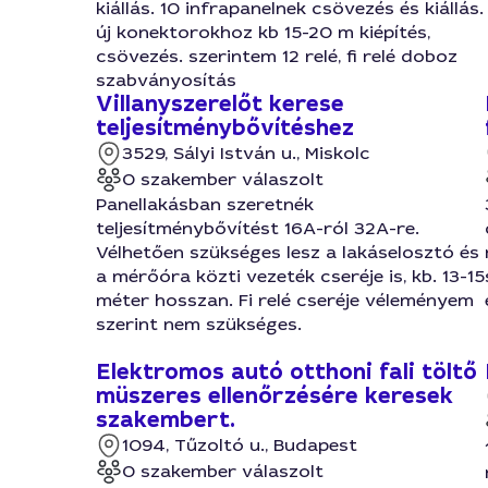
kiállás. 10 infrapanelnek csövezés és kiállás.
új konektorokhoz kb 15-20 m kiépítés,
csövezés. szerintem 12 relé, fi relé doboz
szabványosítás
Villanyszerelőt kerese
teljesítménybővítéshez
3529, Sályi István u., Miskolc
0 szakember válaszolt
Panellakásban szeretnék
teljesítménybővítést 16A-ról 32A-re.
Vélhetően szükséges lesz a lakáselosztó és
a mérőóra közti vezeték cseréje is, kb. 13-15
méter hosszan. Fi relé cseréje véleményem
szerint nem szükséges.
Elektromos autó otthoni fali töltő
müszeres ellenőrzésére keresek
szakembert.
1094, Tűzoltó u., Budapest
0 szakember válaszolt