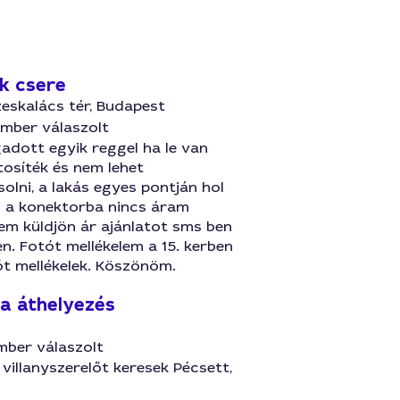
ék csere
zeskalács tér, Budapest
ember válaszolt
adott egyik reggel ha le van
tosíték és nem lehet
olni, a lakás egyes pontján hol
l a konektorba nincs áram
em küldjön ár ajánlatot sms ben
n. Fotót mellékelem a 15. kerben
ót mellékelek. Köszönöm.
ra áthelyezés
mber válaszolt
 villanyszerelőt keresek Pécsett,