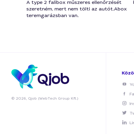
A type 2 falibox műszeres ellenőrzését
szeretném, mert nem tölti az autót.Abox
teremgarázsban van.
Közö
Y
F
© 2026, Qjob (WebTech Group Kft.)
I
T
Li