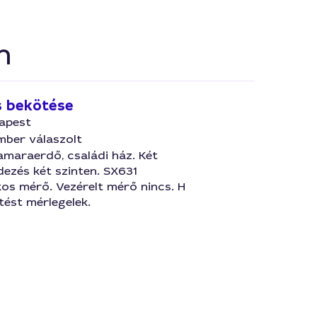
n
s bekötése
dapest
mber válaszolt
amaraerdő, családi ház. Két
ezés két szinten. SX631
os mérő. Vezérelt mérő nincs. H
tést mérlegelek.