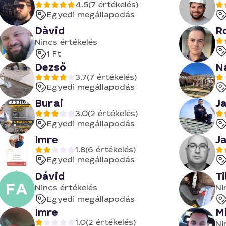
4.5
(7 értékelés)
Egyedi megállapodás
Dàvid
R
Nincs értékelés
1 Ft
Dezső
N
3.7
(7 értékelés)
Egyedi megállapodás
Burai
J
3.0
(2 értékelés)
Egyedi megállapodás
Imre
J
1.8
(6 értékelés)
Egyedi megállapodás
Dávid
T
Nincs értékelés
Ni
Egyedi megállapodás
Imre
M
1.0
(2 értékelés)
Ni