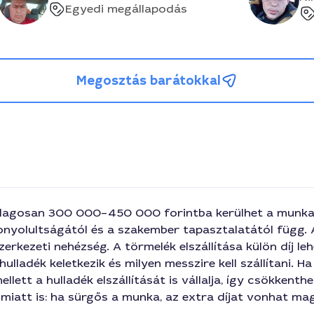
Egyedi megállapodás
Megosztás barátokkal
lagosan 300 000–450 000 forintba kerülhet a munkadí
nyolultságától és a szakember tapasztalatától függ. 
erkezeti nehézség. A törmelék elszállítása külön díj l
ulladék keletkezik és milyen messzire kell szállítani.
llett a hulladék elszállítását is vállalja, így csökken
miatt is: ha sürgős a munka, az extra díjat vonhat ma