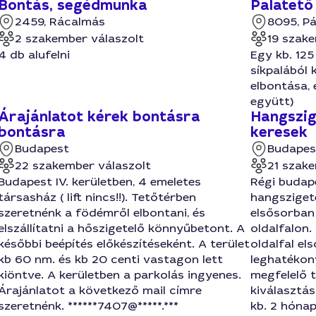
Bontás, segédmunka
Palatető
2459, Rácalmás
8095, P
2 szakember válaszolt
19 szake
4 db alufelni
Egy kb. 125
síkpalából 
elbontása, é
együtt)
Árajánlatot kérek bontásra
Hangszig
bontásra
keresek
Budapest
Budapes
22 szakember válaszolt
21 szake
Budapest IV. kerületben, 4 emeletes
Régi budap
társasház ( lift nincs!!). Tetőtérben
hangsziget
szeretnénk a födémről elbontani, és
elsősorban
elszállítatni a hőszigetelő könnyűbetont. A
oldalfalon.
későbbi beépítés előkészítéseként. A terület
oldalfal el
kb 60 nm. és kb 20 centi vastagon lett
leghatékon
kiöntve. A kerületben a parkolás ingyenes.
megfelelő 
Árajánlatot a következő mail címre
kiválasztás
szeretnénk. ******7407@*****.***
kb. 2 hóna