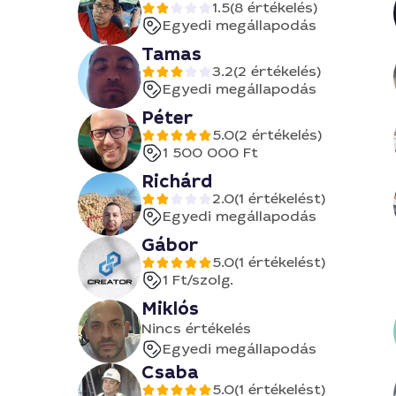
1.5
(8 értékelés)
Egyedi megállapodás
Tamas
3.2
(2 értékelés)
Egyedi megállapodás
Péter
5.0
(2 értékelés)
1 500 000 Ft
Richárd
2.0
(1 értékelést)
Egyedi megállapodás
Gábor
5.0
(1 értékelést)
1 Ft
/szolg.
Miklós
Nincs értékelés
Egyedi megállapodás
Csaba
5.0
(1 értékelést)