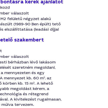
 bontásra kérek ajánlatot
ákozd
mber válaszolt
 M2 felületű négyzet alakú
készült (1989-90 Ben épült) tető
s elszállíttatása (leadási díjjal
etelő szakembert
t
mber válaszolt
esti bérházban lévő lakásom
elését szeretném megoldani,
 a mennyezeten és egy
 A mennyezet kb. 60 m², az
ső körben kb. 15 m². A lehető
yabb megoldást kérem, a
technológia és rétegrend
ával. A kivitelezést rugalmasan,
p múlva tervezem.