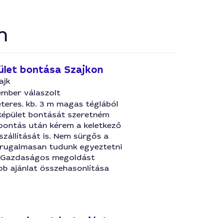
n
ület bontása Szajkon
ajk
ember válaszolt
teres, kb. 3 m magas téglából
éképület bontását szeretném
 bontás után kérem a keletkező
szállítását is. Nem sürgős a
, rugalmasan tudunk egyeztetni
 Gazdaságos megoldást
bb ajánlat összehasonlítása