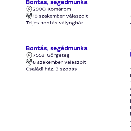
Bontás, segédmunka
2900, Komárom
18 szakember válaszolt
Teljes bontás vályogház
Bontás, segédmunka
7553, Görgeteg
8 szakember válaszolt
Családi ház..3 szobás