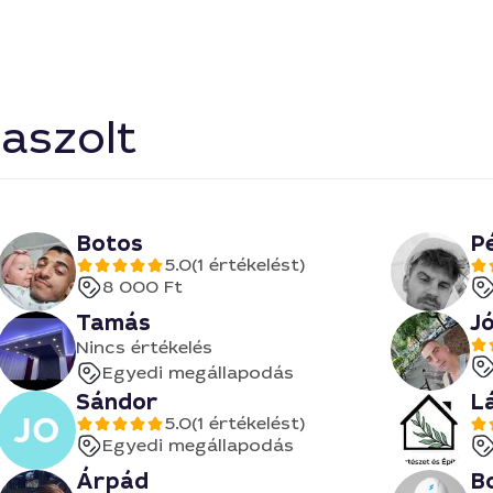
aszolt
Botos
P
5.0
(1 értékelést)
8 000 Ft
Tamás
J
Nincs értékelés
Egyedi megállapodás
Sándor
L
5.0
(1 értékelést)
Egyedi megállapodás
Árpád
B