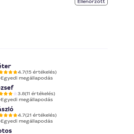
Ellenőrzött
éter
4.7
(15 értékelés)
Egyedi megállapodás
ózsef
3.8
(11 értékelés)
Egyedi megállapodás
ászló
4.7
(21 értékelés)
Egyedi megállapodás
otos