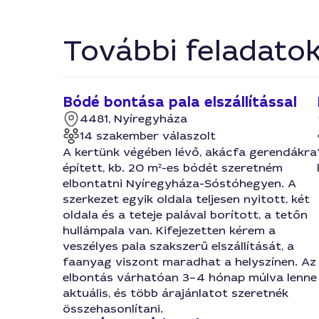
További feladato
Bódé bontása pala elszállítással
4481, Nyíregyháza
14 szakember válaszolt
A kertünk végében lévő, akácfa gerendákra
épített, kb. 20 m²-es bódét szeretném
elbontatni Nyíregyháza-Sóstóhegyen. A
szerkezet egyik oldala teljesen nyitott, két
oldala és a teteje palával borított, a tetőn
hullámpala van. Kifejezetten kérem a
veszélyes pala szakszerű elszállítását, a
faanyag viszont maradhat a helyszínen. Az
elbontás várhatóan 3–4 hónap múlva lenne
aktuális, és több árajánlatot szeretnék
összehasonlítani.