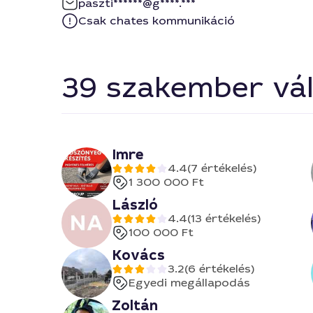
paszti******@g****.***
Csak chates kommunikáció
39 szakember vál
Imre
4.4
(7 értékelés)
1 300 000 Ft
László
4.4
(13 értékelés)
100 000 Ft
Kovács
3.2
(6 értékelés)
Egyedi megállapodás
Zoltán