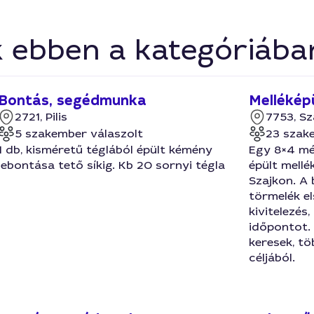
k ebben a kategóriába
Bontás, segédmunka
Mellékép
2721, Pilis
7753, Sz
5 szakember válaszolt
23 szak
1 db, kisméretű téglából épült kémény
Egy 8×4 mé
lebontása tető síkig. Kb 20 sornyi tégla
épült mell
Szajkon. A
törmelék el
kivitelezés
időpontot.
keresek, tö
céljából.