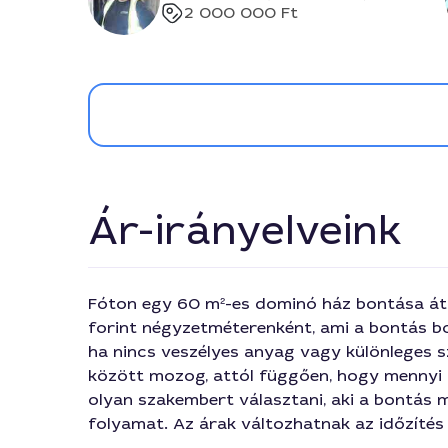
2 000 000 Ft
Ár-irányelveink
Fóton egy 60 m²-es dominó ház bontása át
forint négyzetméterenként, ami a bontás bo
ha nincs veszélyes anyag vagy különleges sz
között mozog, attól függően, hogy mennyi h
olyan szakembert választani, aki a bontás me
folyamat. Az árak változhatnak az időzítés 