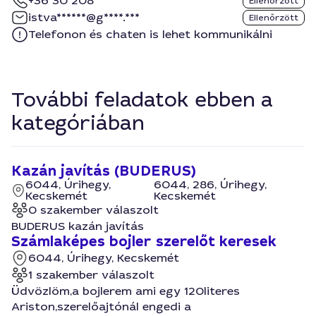
+36 30 208 ** **
Ellenőrzött
istva******@g****.***
Ellenőrzött
Telefonon és chaten is lehet kommunikálni
További feladatok ebben a
kategóriában
Kazán javítás (BUDERUS)
6044, Úrihegy,
6044, 286, Úrihegy,
Kecskemét
Kecskemét
0 szakember válaszolt
BUDERUS kazán javítás
Számlaképes bojler szerelőt keresek
6044, Úrihegy, Kecskemét
1 szakember válaszolt
Üdvözlöm,a bojlerem ami egy 120literes
Ariston,szerelőajtónál engedi a