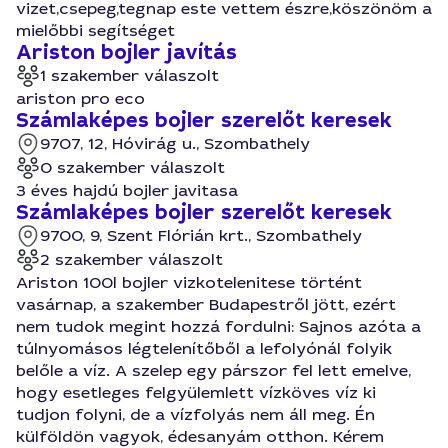
vizet,csepeg,tegnap este vettem észre,köszönöm a
mielőbbi segítséget
Ariston bojler javítás
1 szakember válaszolt
ariston pro eco
Számlaképes bojler szerelőt keresek
9707, 12, Hóvirág u., Szombathely
0 szakember válaszolt
3 éves hajdú bojler javitasa
Számlaképes bojler szerelőt keresek
9700, 9, Szent Flórián krt., Szombathely
2 szakember válaszolt
Ariston 100l bojler vizkotelenitese történt
vasárnap, a szakember Budapestről jött, ezért
nem tudok megint hozzá fordulni: Sajnos azóta a
túlnyomásos légtelenítőből a lefolyónál folyik
belőle a víz. A szelep egy párszor fel lett emelve,
hogy esetleges felgyülemlett vízköves víz ki
tudjon folyni, de a vízfolyás nem áll meg. Én
külföldön vagyok, édesanyám otthon. Kérem