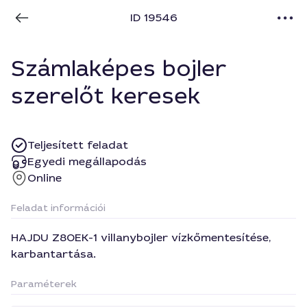
ID 19546
Számlaképes bojler
szerelőt keresek
Teljesített feladat
Egyedi megállapodás
Online
Feladat információi
HAJDU Z80EK-1 villanybojler vízkőmentesítése,
karbantartása.
Paraméterek