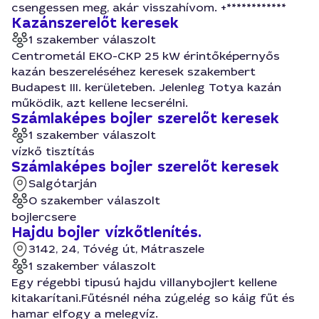
csengessen meg, akár visszahívom. +************
Kazánszerelőt keresek
1 szakember válaszolt
Centrometál EKO-CKP 25 kW érintőképernyős
kazán beszereléséhez keresek szakembert
Budapest III. kerületeben. Jelenleg Totya kazán
működik, azt kellene lecserélni.
Számlaképes bojler szerelőt keresek
1 szakember válaszolt
vízkő tisztítás
Számlaképes bojler szerelőt keresek
Salgótarján
0 szakember válaszolt
bojlercsere
Hajdu bojler vízkőtlenítés.
3142, 24, Tóvég út, Mátraszele
1 szakember válaszolt
Egy régebbi tipusú hajdu villanybojlert kellene
kitakarítani.Fűtésnél néha zúg,elég so káig fűt és
hamar elfogy a melegvíz.