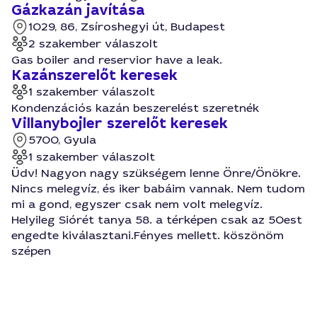
Gázkazán javítása
1029, 86, Zsíroshegyi út, Budapest
2 szakember válaszolt
Gas boiler and reservior have a leak.
Kazánszerelőt keresek
1 szakember válaszolt
Kondenzációs kazán beszerelést szeretnék
Villanybojler szerelőt keresek
5700, Gyula
1 szakember válaszolt
Üdv! Nagyon nagy szükségem lenne Önre/Önökre.
Nincs melegvíz, és iker babáim vannak. Nem tudom
mi a gond, egyszer csak nem volt melegvíz.
Helyileg Siórét tanya 58. a térképen csak az 50est
engedte kiválasztani.Fényes mellett. köszönöm
szépen