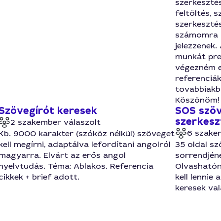
szerkeszté
feltöltés, s
szerkesztés
számomra h
jelezzenek.
munkát pre
végezném e
referenciák
tovabbiakb
Köszönöm!
Szövegírót keresek
SOS szöv
szerkesz
2 szakember válaszolt
6 szake
Kb. 9000 karakter (szóköz nélkül) szöveget
kell megírni, adaptálva lefordítani angolról
35 oldal sz
magyarra. Elvárt az erős angol
sorrendjéne
nyelvtudás. Téma: Ablakos. Referencia
Olvashatón
cikkek + brief adott.
kell lennie
keresek val