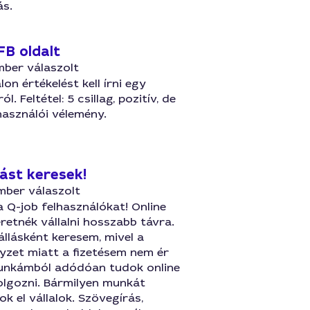
ás.
FB oldalt
mber válaszolt
lon értékelést kell írni egy
l. Feltétel: 5 csillag, pozitív, de
használói vélemény.
lást keresek!
mber válaszolt
 Q-job felhasználókat! Online
etnék vállalni hosszabb távra.
állásként keresem, mivel a
elyzet miatt a fizetésem nem ér
unkámból adódóan tudok online
olgozni. Bármilyen munkát
k el vállalok. Szövegírás,