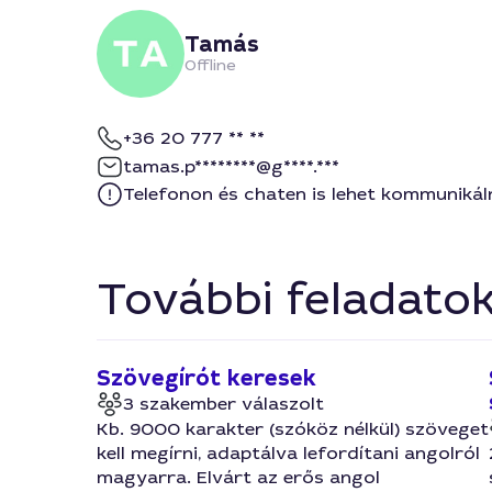
Tamás
Offline
+36 20 777 ** **
tamas.p********@g****.***
Telefonon és chaten is lehet kommunikál
További feladato
Szövegírót keresek
3 szakember válaszolt
Kb. 9000 karakter (szóköz nélkül) szöveget
kell megírni, adaptálva lefordítani angolról
magyarra. Elvárt az erős angol