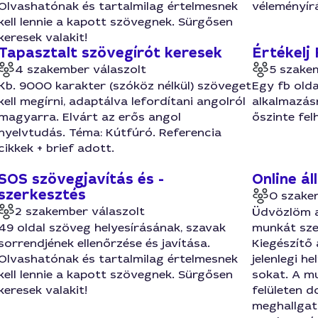
Olvashatónak és tartalmilag értelmesnek
véleményír
kell lennie a kapott szövegnek. Sürgősen
keresek valakit!
Tapasztalt szövegírót keresek
Értékelj 
4 szakember válaszolt
5 szake
Kb. 9000 karakter (szóköz nélkül) szöveget
Egy fb olda
kell megírni, adaptálva lefordítani angolról
alkalmazásró
magyarra. Elvárt az erős angol
őszinte fel
nyelvtudás. Téma: Kútfúró. Referencia
cikkek + brief adott.
SOS szövegjavítás és -
Online ál
szerkesztés
0 szake
2 szakember válaszolt
Üdvözlöm a
49 oldal szöveg helyesírásának, szavak
munkát szer
sorrendjének ellenőrzése és javítása.
Kiegészítő 
Olvashatónak és tartalmilag értelmesnek
jelenlegi h
kell lennie a kapott szövegnek. Sürgősen
sokat. A m
keresek valakit!
felületen d
meghallgato