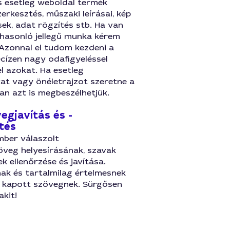
s esetleg weboldal termék
zerkesztés, műszaki leírásai, kép
ek, adat rögzítés stb. Ha van
asonló jellegű munka kérem
 Azonnal el tudom kezdeni a
cízen nagy odafigyeléssel
l azokat. Ha esetleg
at vagy önéletrajzot szeretne a
an azt is megbeszélhetjük.
egjavítás és -
tés
mber válaszolt
öveg helyesírásának, szavak
k ellenőrzése és javítása.
ak és tartalmilag értelmesnek
 a kapott szövegnek. Sürgősen
akit!