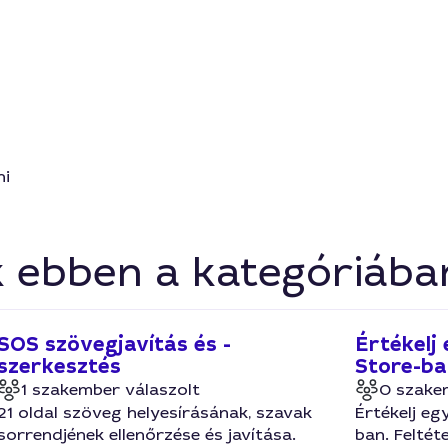
ni
k ebben a kategóriába
SOS szövegjavítás és -
Értékelj
szerkesztés
Store-ba
1 szakember válaszolt
0 szake
21 oldal szöveg helyesírásának, szavak
Értékelj e
sorrendjének ellenőrzése és javítása.
ban. Feltéte