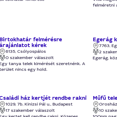
felméretni 
Birtokhatár felmérésre
Egerág 
árajánlatot kérek
7763, E
6135, Csólyospálos
2 szake
0 szakember válaszolt
Egerág, köz
Egy tanya telek kimérését szeretnénk. A
terület nincs egy hold.
Családi ház kertjét rendbe rakni
Műfű tel
1029, 7b, Kinizsi Pál u., Budapest
Oroshá
17 szakember válaszolt
10 szak
Egy kertet kell rendbe rakni. Közepes
100nm nagy