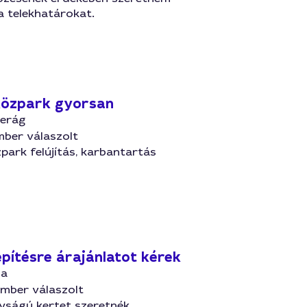
a telekhatárokat.
közpark gyorsan
gerág
mber válaszolt
park felújítás, karbantartás
epítésre árajánlatot kérek
za
ember válaszolt
ságú kertet szeretnék