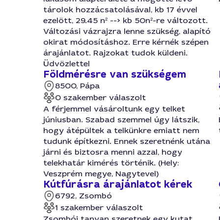
tárolok hozzácsatolásával, kb 17 évvel
ezelött, 29.45 n² --> kb 50n²-re változott.
Változási vázrajzra lenne szükség, alapító
okirat módosításhoz. Erre kérnék szépen
árajánlatot. Rajzokat tudok küldeni.
Üdvözlettel
Földmérésre van szükségem
8500, Pápa
0 szakember válaszolt
A férjemmel vásároltunk egy telket
júniusban. Szabad szemmel úgy látszik,
hogy átépültek a telkünkre emiatt nem
tudunk építkezni. Ennek szeretnénk utána
járni és biztosra menni azzal, hogy
telekhatár kimérés történik. (Hely:
Veszprém megye, Nagytevel)
Kútfúrásra árajánlatot kérek
6792, Zsombó
1 szakember válaszolt
Zsombói tanyan szeretnek egy kutat