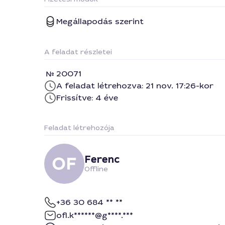
Megállapodás szerint
A feladat részletei
20071
A feladat létrehozva: 21 nov. 17:26-kor
Frissítve: 4 éve
Feladat létrehozója
Ferenc
Offline
+36 30 684 ** **
ofl.k******@g****.***