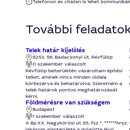
Telefonon és chaten is lehet kommunikál
További feladato
Telek határ kijelölés
8253, 56, Badacsonyi út, Révfülöp
0 szakember válaszolt
Révfülöp belterületén vásároltam építési
telket, aminek nincs minden oldala
körbezárva és behatárolva. Szeretném a
telek határok pontos meghatározását
kérni.
Földmérésre van szükségem
Budapest
1 szakember válaszolt
A Bp.XX. Nagykörösi út 85, fsz *. ******hrsz.
lakásom alapterülete a mögötte lévö