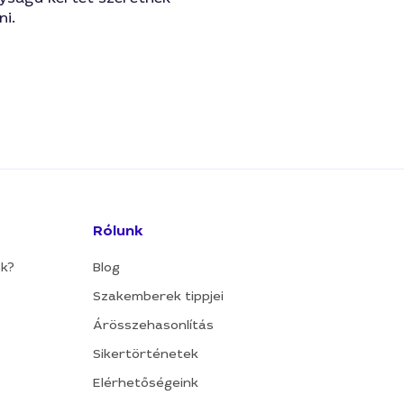
i.
Rólunk
ok?
Blog
Szakemberek tippjei
Árösszehasonlítás
Sikertörténetek
Elérhetőségeink