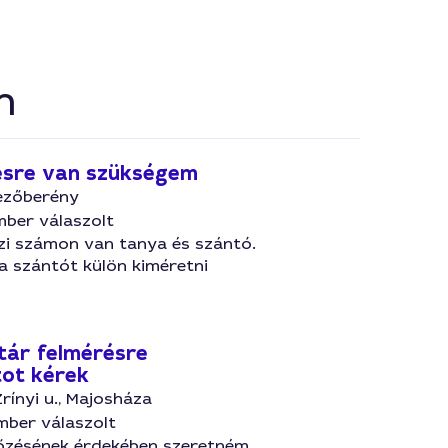
n
sre van szükségem
ezőberény
mber válaszolt
jzi számon van tanya és szántó.
a szántót külön kiméretni
tár felmérésre
tot kérek
Zrínyi u., Majosháza
mber válaszolt
őzésének érdekében szeretném