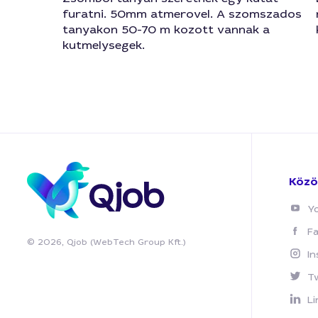
furatni. 50mm atmerovel. A szomszados
tanyakon 50-70 m kozott vannak a
kutmelysegek.
Közö
Y
F
© 2026, Qjob (WebTech Group Kft.)
I
T
Li