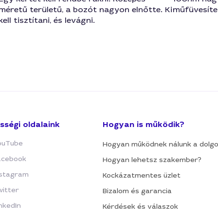
méretű területű, a bozót nagyon elnőtte. Ki
műfüvesíten
kell tisztítani, és levágni.
sségi oldalaink
Hogyan is működik?
ouTube
Hogyan működnek nálunk a dolg
acebook
Hogyan lehetsz szakember?
nstagram
Kockázatmentes üzlet
witter
Bizalom és garancia
nkedIn
Kérdések és válaszok