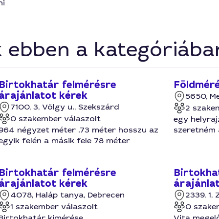
ni
k ebben a kategóriába
Birtokhatár felmérésre
Földméré
árajánlatot kérek
5650, M
7100, 3, Völgy u., Szekszárd
2 szake
0 szakember válaszolt
egy helyra
964 négyzet méter .73 méter hosszu az
szeretném 
egyik felén a másik fele 78 méter
Birtokhatár felmérésre
Birtokha
árajánlatot kérek
árajánla
4078, Haláp tanya, Debrecen
2339, 1, 
1 szakember válaszolt
0 szake
Birtokhatár kimérése
Vita megel