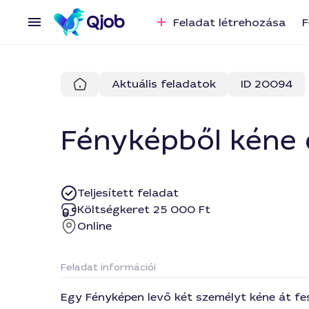
Feladat létrehozása
F
Aktuális feladatok
ID 20094
Fényképből kéne d
Teljesített feladat
Költségkeret 25 000 Ft
Online
Feladat információi
Egy Fényképen levő két személyt kéne át fes