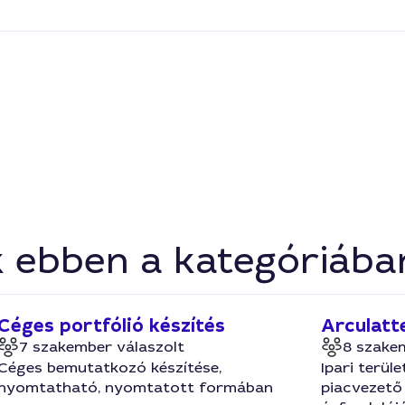
k ebben a kategóriába
Céges portfólió készítés
Arculatt
7 szakember válaszolt
8 szake
Céges bemutatkozó készítése,
Ipari terül
nyomtatható, nyomtatott formában
piacvezető