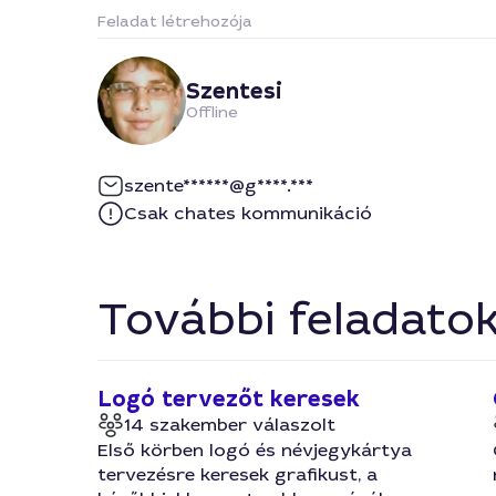
Feladat létrehozója
Szentesi
Offline
szente******@g****.***
Csak chates kommunikáció
További feladato
Logó tervezőt keresek
14 szakember válaszolt
Első körben logó és névjegykártya
tervezésre keresek grafikust, a