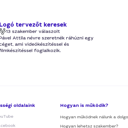
Logó tervezőt keresek
13 szakember válaszolt
Pável Attila névre szeretnék ráhúzni egy
céget, ami videókészítéssel és
filmkészítéssel foglalkozik.
sségi oldalaink
Hogyan is működik?
ouTube
Hogyan működnek nálunk a dolg
acebook
Hogyan lehetsz szakember?