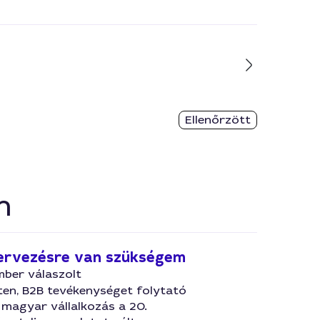
Ellenőrzött
n
ervezésre van szükségem
mber válaszolt
eten, B2B tevékenységet folytató
 magyar vállalkozás a 20.