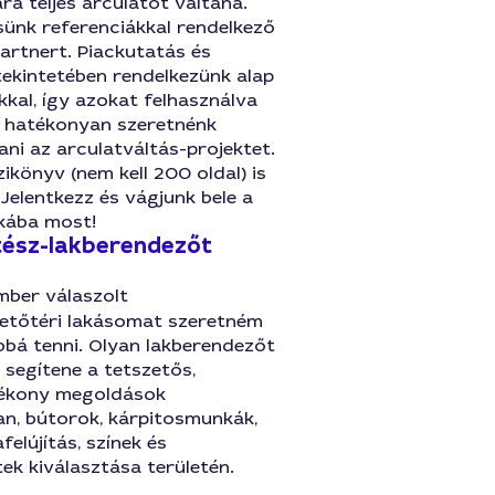
ra teljes arculatot váltana.
sünk referenciákkal rendelkező
Partnert. Piackutatás és
tekintetében rendelkezünk alap
kal, így azokat felhasználva
 hatékonyan szeretnénk
ni az arculatváltás-projektet.
zikönyv (nem kell 200 oldal) is
Jelentkezz és vágjunk bele a
kába most!
tész-lakberendezőt
mber válaszolt
tetőtéri lakásomat szeretném
bá tenni. Olyan lakberendezőt
i segítene a tetszetős,
tékony megoldások
an, bútorok, kárpitosmunkák,
elújítás, színek és
tek kiválasztása területén.