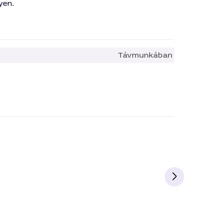
yen.
Távmunkában