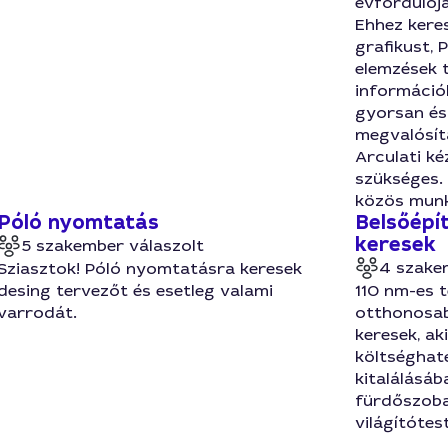
évfordulójá
Ehhez kere
grafikust, 
elemzések 
információk
gyorsan és
megvalósíta
Arculati ké
szükséges. 
közös mun
Póló nyomtatás
Belsőépí
keresek
5 szakember válaszolt
4 szake
Sziasztok! Póló nyomtatásra keresek
desing tervezőt és esetleg valami
110 nm-es 
varrodát.
otthonosab
keresek, ak
költségha
kitalálásáb
fürdőszobaf
világítótes