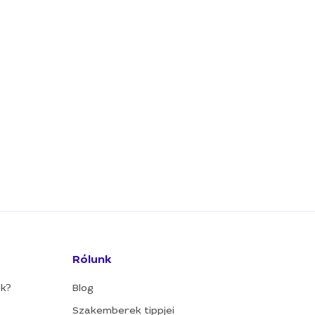
Rólunk
ok?
Blog
Szakemberek tippjei