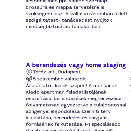
későbbiekben ppt sablon szórólap-
brossúra és mappa tervezésre is
szükségem lesz. A vállalkozásomban üzleti
szolgáltatást- tanácsadást nyújtok
minőségbiztosítás témakörben.
A berendezés vagy home staging
Teréz krt., Budapest
5 szakember válaszolt
Árajánlatot kérek szépen! A munkáról:
Kiadó apartman feladatlistájának
összeírása, berendezések megtervezése
folyamatosan egyeztetve a tulajdonossal
az igénye, elgondolása szerinti terv
kialakítása, berendezés és tárgyak
forrásának felkutatása, 1-1 speciálisabb
darab beszerzése (pl. tapéta ilyesmi),