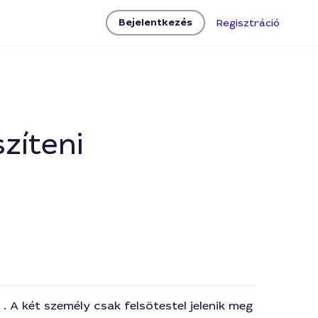
Bejelentkezés
Regisztráció
zíteni
. A két személy csak felsötestel jelenik meg