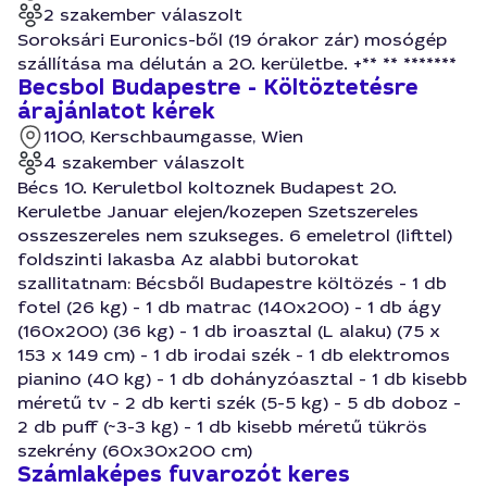
2 szakember válaszolt
Soroksári Euronics-ből (19 órakor zár) mosógép
szállítása ma délután a 20. kerületbe. +** ** *******
Becsbol Budapestre - Költöztetésre
árajánlatot kérek
1100, Kerschbaumgasse, Wien
4 szakember válaszolt
Bécs 10. Keruletbol koltoznek Budapest 20.
Keruletbe Januar elejen/kozepen Szetszereles
osszeszereles nem szukseges. 6 emeletrol (lifttel)
foldszinti lakasba Az alabbi butorokat
szallitatnam: Bécsből Budapestre költözés - 1 db
fotel (26 kg) - 1 db matrac (140x200) - 1 db ágy
(160x200) (36 kg) - 1 db iroasztal (L alaku) (75 x
153 x 149 cm) - 1 db irodai szék - 1 db elektromos
pianino (40 kg) - 1 db dohányzóasztal - 1 db kisebb
méretű tv - 2 db kerti szék (5-5 kg) - 5 db doboz -
2 db puff (~3-3 kg) - 1 db kisebb méretű tükrös
szekrény (60x30x200 cm)
Számlaképes fuvarozót keres