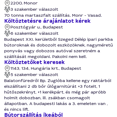
2200, Monor
3 szakember válaszolt
70 tonna martaszfalt szállítás. Monr - Vasad.
Költöztetésre árajánlatot kérek
Posztógyár u., Budapest
6 szakember válaszolt
Budapest XXI. kerületből Szeged Délép ipari parkba
bútoroknak és dobozolt eszközöknek, nagyméretű
ponyvás vagy dobozos autóval szeretném a
szállítását megoldani. Pakolni nem kell.
Költöztetőket keresek
1143, 134, Hungária krt., Budapest
5 szakember válaszolt
Balatonfüredről Bp. Zuglóba kellene egy raktárból
elszállítani 2 db bőr űlőgarnitúrát +3 fotelt, 1
hűtőszekrényt, +1 kerékpárt, és még pár apróbb
holmit dobozban, ill. zsákban csomagolt
állapotban. A budapesti lakás a 3. emeleten van ,
és nincs lift.
Bútorszállítás ikeából