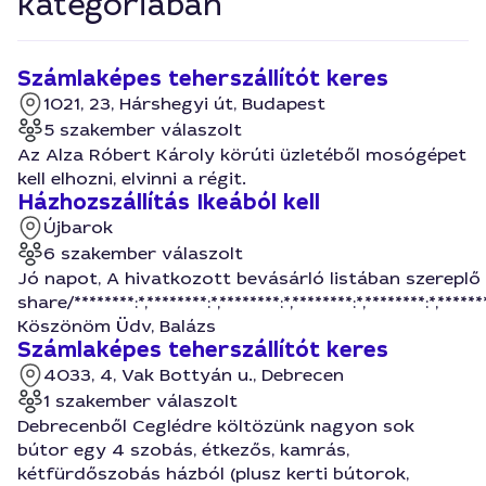
kategóriában
Számlaképes teherszállítót keres
1021, 23, Hárshegyi út, Budapest
5 szakember válaszolt
Az Alza Róbert Károly körúti üzletéből mosógépet
kell elhozni, elvinni a régit.
Házhozszállítás Ikeából kell
Újbarok
6 szakember válaszolt
Jó napot, A hivatkozott bevásárló listában szereplő 
share/********:*,********:*,********:*,********:*,********:*,********:
Köszönöm Üdv, Balázs
Számlaképes teherszállítót keres
4033, 4, Vak Bottyán u., Debrecen
1 szakember válaszolt
Debrecenből Ceglédre költözünk nagyon sok
bútor egy 4 szobás, étkezős, kamrás,
kétfürdőszobás házból (plusz kerti bútorok,