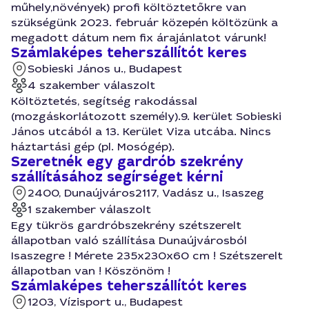
műhely,növények) profi költöztetőkre van
szükségünk 2023. február közepén költözünk a
megadott dátum nem fix árajánlatot várunk!
Számlaképes teherszállítót keres
Sobieski János u., Budapest
4 szakember válaszolt
Költöztetés, segítség rakodással
(mozgáskorlátozott személy).9. kerület Sobieski
János utcából a 13. Kerület Viza utcába. Nincs
háztartási gép (pl. Mosógép).
Szeretnék egy gardrób szekrény
szállításához segírséget kérni
2400, Dunaújváros
2117, Vadász u., Isaszeg
1 szakember válaszolt
Egy tükrös gardróbszekrény szétszerelt
állapotban való szállítása Dunaújvárosból
Isaszegre ! Mérete 235x230x60 cm ! Szétszerelt
állapotban van ! Köszönöm !
Számlaképes teherszállítót keres
1203, Vízisport u., Budapest