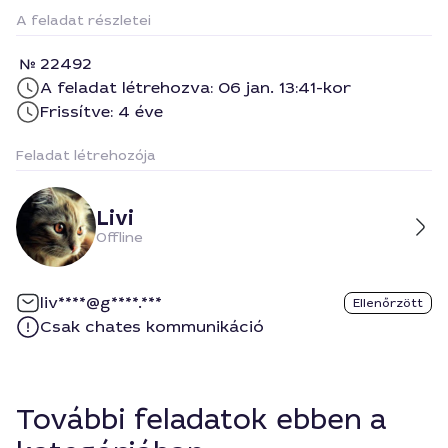
A feladat részletei
22492
A feladat létrehozva: 06 jan. 13:41-kor
Frissítve: 4 éve
Feladat létrehozója
Livi
Offline
liv****@g****.***
Ellenőrzött
Csak chates kommunikáció
További feladatok ebben a