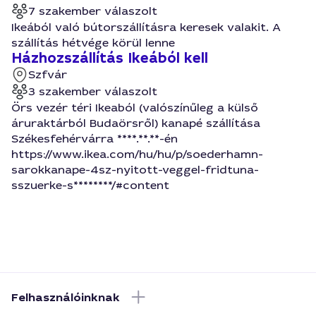
7 szakember válaszolt
Ikeából való bútorszállításra keresek valakit. A
szállítás hétvége körül lenne
Házhozszállítás Ikeából kell
Szfvár
3 szakember válaszolt
Örs vezér téri Ikeaból (valószínűleg a külső
áruraktárból Budaörsről) kanapé szállítása
Székesfehérvárra ****.**.**-én
https://www.ikea.com/hu/hu/p/soederhamn-
sarokkanape-4sz-nyitott-veggel-fridtuna-
sszuerke-s********/#content
Felhasználóinknak