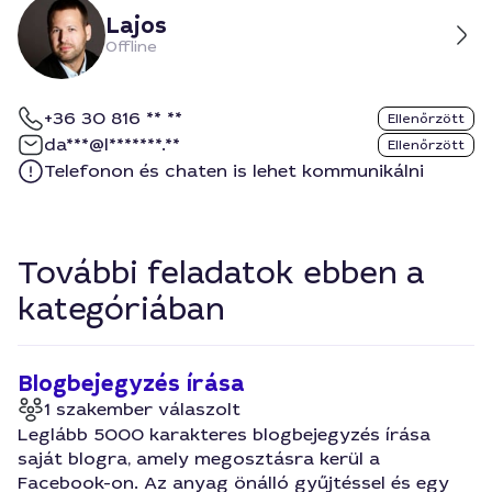
Lajos
Offline
+36 30 816 ** **
Ellenőrzött
da***@l*******.**
Ellenőrzött
Telefonon és chaten is lehet kommunikálni
További feladatok ebben a
kategóriában
Blogbejegyzés írása
1 szakember válaszolt
Leglább 5000 karakteres blogbejegyzés írása
saját blogra, amely megosztásra kerül a
Facebook-on. Az anyag önálló gyűjtéssel és egy