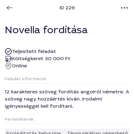
ID 229
Novella fordítása
Teljesített feladat
Költségkeret 30 000 Ft
Online
Feladat információi
12 karakteres szöveg fordítás angolról németre. A
szöveg nagy hozzáértés kíván, irodalmi
igényességgel kell fordítani.
Paraméterek
Szolgáltatás helyszíne
Távmunkában végezhető