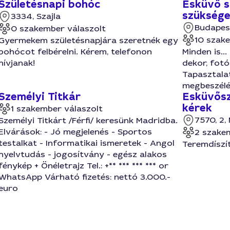
Születésnapi bohóc
Esküvő s
szükség
3334, Szajla
Budapes
0 szakember válaszolt
10 szak
Gyermekem születésnapjára szeretnék egy
bohócot felbérelni. Kérem, telefonon
Minden is...
hívjanak!
dekor, fotó
Tapasztala
megbeszélé
Személyi Titkár
Esküvősz
kérek
1 szakember válaszolt
7570, 2,
Személyi Titkárt /Férfi/ keresünk Madridba.
Elvárások: - Jó megjelenés - Sportos
2 szake
testalkat - Informatikai ismeretek - Angol
Teremdíszí
nyelvtudás - jogosítvány - egész alakos
fénykép + Önéletrajz Tel.: +** *** *** *** or
WhatsApp Várható fizetés: nettó 3.000.-
euro