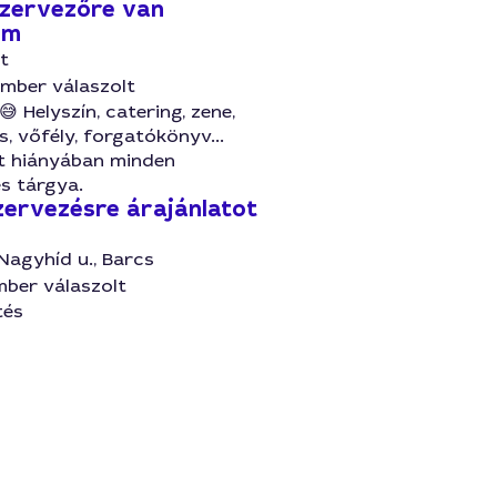
zervezőre van
em
t
ember válaszolt
 😅 Helyszín, catering, zene,
s, vőfély, forgatókönyv...
t hiányában minden
s tárgya.
ervezésre árajánlatot
 Nagyhíd u., Barcs
mber válaszolt
tés