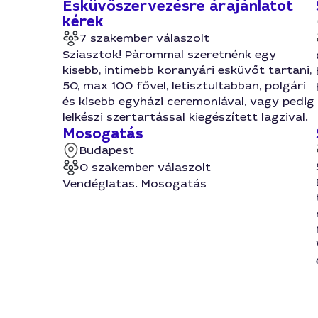
Esküvőszervezésre árajánlatot
kérek
7 szakember válaszolt
Sziasztok! Pàrommal szeretnénk egy
kisebb, intimebb koranyári esküvőt tartani,
50, max 100 fővel, letisztultabban, polgári
és kisebb egyházi ceremoniával, vagy pedig
lelkészi szertartással kiegészített lagzival.
Mosogatás
Budapest
0 szakember válaszolt
Vendéglatas. Mosogatás