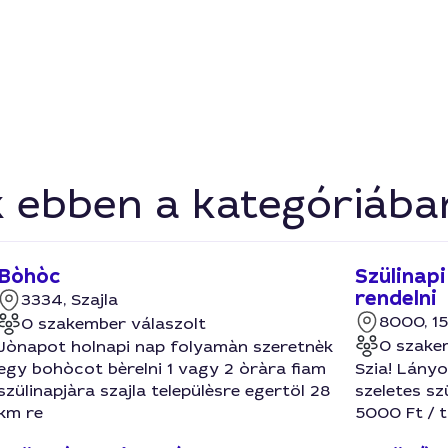
k ebben a kategóriába
Bòhòc
Szülinap
rendelni
3334, Szajla
8000, 15
0 szakember válaszolt
0 szake
Jònapot holnapi nap folyamàn szeretnèk
egy bohòcot bèrelni 1 vagy 2 òràra fiam
Szia! Lány
szülinapjàra szajla települèsre egertöl 28
szeletes sz
km re
5000 Ft / 