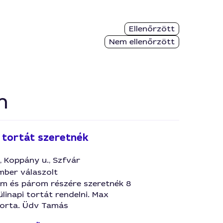
Ellenőrzött
Nem ellenőrzött
n
i tortát szeretnék
, Koppány u., Szfvár
mber válaszolt
om és párom részére szeretnék 8
ülinapi tortát rendelni. Max
torta. Üdv Tamás