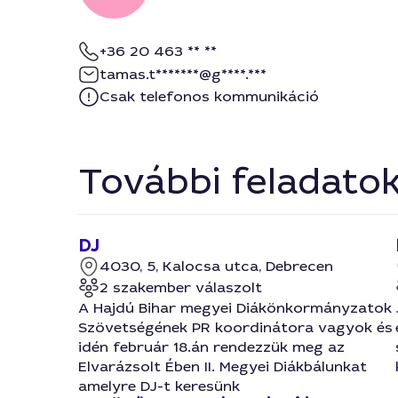
+36 20 463 ** **
tamas.t*******@g****.***
Csak telefonos kommunikáció
További feladato
DJ
4030, 5, Kalocsa utca, Debrecen
2 szakember válaszolt
A Hajdú Bihar megyei Diákönkormányzatok
Szövetségének PR koordinátora vagyok és
idén február 18.án rendezzük meg az
Elvarázsolt Ében II. Megyei Diákbálunkat
amelyre DJ-t keresünk