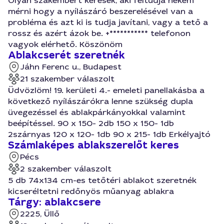
Olyan szakembert keresek, aki feltudja nekem
mérni hogy a nyílászáró beszerelésével van a
probléma és azt ki is tudja javítani, vagy a tető a
rossz és azért ázok be. +*********** telefonon
vagyok elérhető. Köszönöm
Ablakcserét szeretnék
Jáhn Ferenc u., Budapest
21 szakember válaszolt
Üdvözlöm! 19. kerületi 4.- emeleti panellakásba a
következő nyílászárókra lenne szükség dupla
üvegezéssel és ablakpárkányokkal valamint
beépítéssel. 90 x 150- 2db 150 x 150- 1db
2szárnyas 120 x 120- 1db 90 x 215- 1db Erkélyajtó
Számlaképes ablakszerelőt keres
Pécs
2 szakember válaszolt
5 db 74x134 cm-es tetőtéri ablakot szeretnék
kicseréltetni redőnyös műanyag ablakra
Tárgy: ablakcsere
2225, Üllő