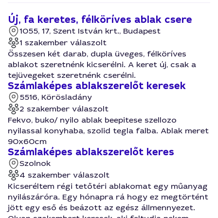
Új, fa keretes, félköríves ablak csere
1055, 17, Szent István krt., Budapest
1 szakember válaszolt
Összesen két darab, dupla üveges, félköríves
ablakot szeretnénk kicserélni. A keret új, csak a
tejüvegeket szeretnénk cserélni.
Számlaképes ablakszerelőt keresek
5516, Körösladány
2 szakember válaszolt
Fekvo, buko/ nyilo ablak beepitese szellozo
nyilassal konyhaba, szolid tegla falba. Ablak meret
90x60cm
Számlaképes ablakszerelőt keres
Szolnok
4 szakember válaszolt
Kicseréltem régi tetőtéri ablakomat egy műanyag
nyilászáróra. Egy hónapra rá hogy ez megtörtént
jött egy eső és beázott az egész állmennyezet.