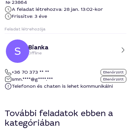
23864
A feladat létrehozva: 28 jan. 13:02-kor
Frissítve: 3 éve
Feladat létrehozója
Bianka
S
Offline
+36 70 373 ** **
Ellenőrzött
smn.****@g****.***
Ellenőrzött
Telefonon és chaten is lehet kommunikálni
További feladatok ebben a
kategóriában