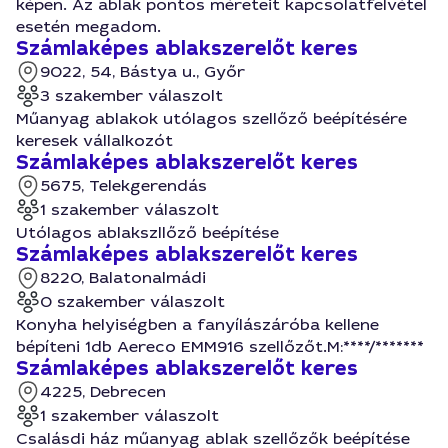
képen. Az ablak pontos méreteit kapcsolatfelvétel
esetén megadom.
Számlaképes ablakszerelőt keres
9022, 54, Bástya u., Győr
3 szakember válaszolt
Műanyag ablakok utólagos szellőző beépítésére
keresek vállalkozót
Számlaképes ablakszerelőt keres
5675, Telekgerendás
1 szakember válaszolt
Utólagos ablakszllőző beépítése
Számlaképes ablakszerelőt keres
8220, Balatonalmádi
0 szakember válaszolt
Konyha helyiségben a fanyílászáróba kellene
bépíteni 1db Aereco EMM916 szellőzőt.M:****/*******
Számlaképes ablakszerelőt keres
4225, Debrecen
1 szakember válaszolt
Csalásdi ház műanyag ablak szellőzők beépítése