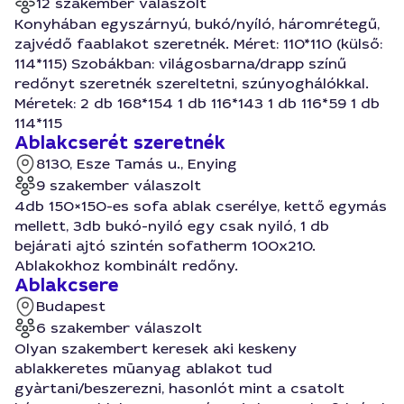
12 szakember válaszolt
Konyhában egyszárnyú, bukó/nyíló, háromrétegű,
zajvédő faablakot szeretnék. Méret: 110*110 (külső:
114*115) Szobákban: világosbarna/drapp színű
redőnyt szeretnék szereltetni, szúnyoghálókkal.
Méretek: 2 db 168*154 1 db 116*143 1 db 116*59 1 db
114*115
Ablakcserét szeretnék
8130, Esze Tamás u., Enying
9 szakember válaszolt
4db 150×150-es sofa ablak cserélye, kettő egymás
mellett, 3db bukó-nyiló egy csak nyiló, 1 db
bejárati ajtó szintén sofatherm 100x210.
Ablakokhoz kombinált redőny.
Ablakcsere
Budapest
6 szakember válaszolt
Olyan szakembert keresek aki keskeny
ablakkeretes mūanyag ablakot tud
gyàrtani/beszerezni, hasonlót mint a csatolt