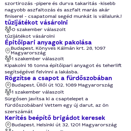
szortirozás -pipere és durva takaritás -kisebb
nagyobb aszfaltozás és aszfalt marás akár
finiserel - csapatomal segéd munkát is vállalunk.!
tűzijátékot vásárolni
0 szakember válaszolt
tűzijátékot vásárolni
Épitőipari anyagok pakolása
Budapest, Könyves Kálmán krt. 28, 1097
Magyarország
1 szakember válaszolt
Kipakolni 16 tonna építőipari anyagot és teherlift
segítségével felvinni a lakásba.
Rögzítse a csapot a fürdőszobában
Budapest, Üllői út 102, 1089 Magyarország
1 szakember válaszolt
Sürgősen javítsa ki a csaptelepet a
fürdőszobában! Vettem egy új darut, az ön
szerszámát
Kerítés beépítő brigádot keresek
Budapest, Helsinki út 32, 1201 Magyarország