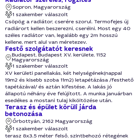
Sopron, Magyarország
1 szakember válaszolt
Csöpög a radiátor, cserére szorul. Termofejes új
radiárort kellen beszerezni, cserélni. Most egy 40
széles radiátor van, legalább egy 2m hosszú
kellene, mert alul van méretezev.
Festő szolgátatót keresnek
Budapest, Budapest XV. kerülete, 1152
Magyarország
1 szakember válaszolt
XV kerületi panellakás, két helységének(nappal
19m2 és kisebb szoba 11m2) letapétázása /festhető
tapétázával/ és aztán kifestése. A lakás jó
állapotú néhány éve felújított. A munka januárban
esedékes a mostani tulaj kiköltözése után.
Terasz és épület körüli járda
betonozása
Őrbottyán, 2162 Magyarország
1 szakember válaszolt
terasz 8x3.5 méter felső, szintbehozó rétegének