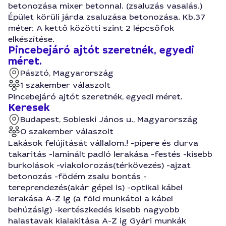
betonozása mixer betonnal. (zsaluzás vasalás.)
Épület körüli járda zsaluzása betonozása. Kb.37
méter. A kettő közötti szint 2 lépcsőfok
elkészítése.
Pincebejáró ajtót szeretnék, egyedi
méret.
Pásztó, Magyarország
1 szakember válaszolt
Pincebejáró ajtót szeretnék, egyedi méret.
Keresek
Budapest, Sobieski János u., Magyarország
0 szakember válaszolt
Lakások felújítását vállalom.! -pipere és durva
takaritás -laminált padló lerakása -festés -kisebb
burkolások -viakolorozás(térkövezés) -ajzat
betonozás -födém zsalu bontás -
tereprendezés(akár gépel is) -optikai kábel
lerakása A-Z ig (a föld munkátol a kábel
behúzásig) -kertészkedés kisebb nagyobb
halastavak kialakitása A-Z ig Gyári munkák