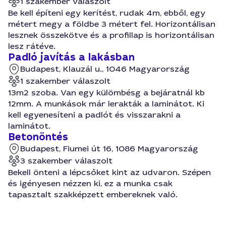
1 szakember válaszolt
Be kell építeni egy kerítést, rudak 4m, ebből, egy
métert megy a földbe 3 métert fel. Horizontálisan
lesznek összekötve és a profillap is horizontálisan
lesz rátéve.
Padló javítás a lakásban
Budapest, Klauzál u., 1046 Magyarország
1 szakember válaszolt
13m2 szoba. Van egy külömbésg a bejáratnál kb
12mm. A munkások már lerakták a laminátot. Ki
kell egyenesíteni a padlót és visszarakni a
laminátot.
Betonöntés
Budapest, Fiumei út 16, 1086 Magyarország
3 szakember válaszolt
Bekell önteni a lépcsőket kint az udvaron. Szépen
és igényesen nézzen ki, ez a munka csak
tapasztalt szakképzett embereknek való.