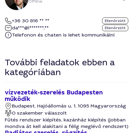
Offline
+36 30 816 ** **
Ellenőrzött
da***@l*******.**
Ellenőrzött
Telefonon és chaten is lehet kommunikálni
További feladatok ebben a
kategóriában
vízvezeték-szerelés Budapesten
működik
Budapest, Hajóállomás u. 1, 1095 Magyarország
0 szakember válaszolt
Fűtés rendszer kiépítés, kazánház kiépítés (jobban
mondva át kell alakítani a félig meglévő rendszert)
Radiátor szerelés, rögzítés