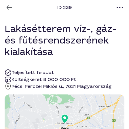
ID 239
Lakásétterem víz-, gáz-
és fűtésrendszerének
kialakítása
Teljesített feladat
Költségkeret 8 000 000 Ft
Pécs, Perczel Miklós u., 7621 Magyarország