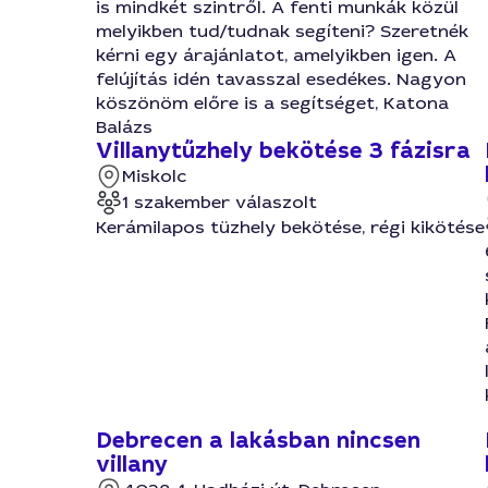
is mindkét szintről. A fenti munkák közül
melyikben tud/tudnak segíteni? Szeretnék
kérni egy árajánlatot, amelyikben igen. A
felújítás idén tavasszal esedékes. Nagyon
köszönöm előre is a segítséget, Katona
Balázs
Villanytűzhely bekötése 3 fázisra
Miskolc
1 szakember válaszolt
Kerámilapos tüzhely bekötése, régi kikötése
Debrecen a lakásban nincsen
villany