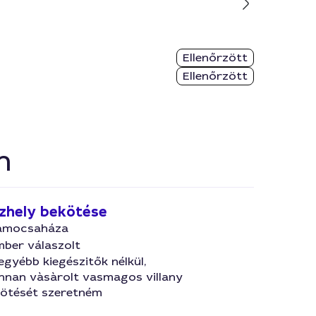
Ellenőrzött
Ellenőrzött
n
űzhely bekötése
amocsaháza
mber válaszolt
egyébb kiegészitők nélkül,
onnan vàsàrolt vasmagos villany
kötését szeretném