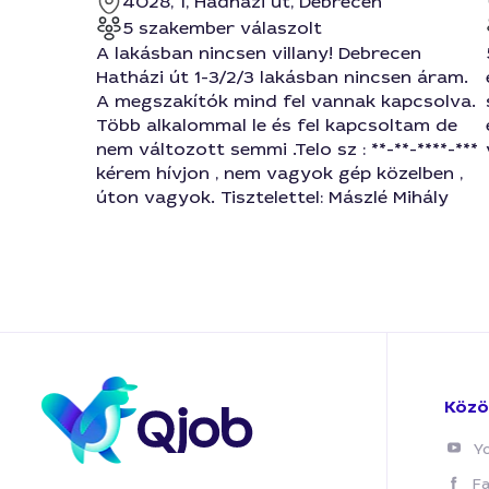
4028, 1, Hadházi út, Debrecen
5 szakember válaszolt
A lakásban nincsen villany! Debrecen
Hatházi út 1-3/2/3 lakásban nincsen áram.
A megszakítók mind fel vannak kapcsolva.
Több alkalommal le és fel kapcsoltam de
nem változott semmi .Telo sz : **-**-****-***
kérem hívjon , nem vagyok gép közelben ,
úton vagyok. Tisztelettel: Mászlé Mihály
Közö
Y
F