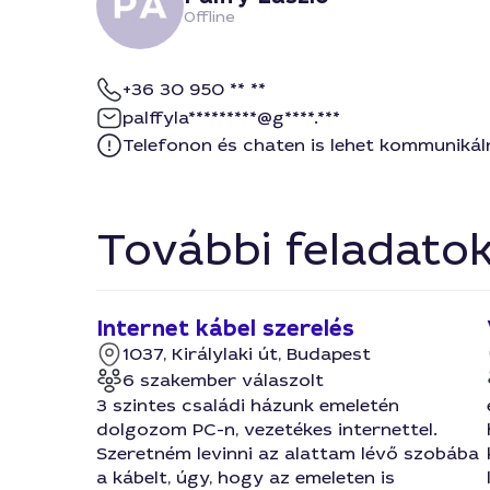
Offline
+36 30 950 ** **
palffyla*********@g****.***
Telefonon és chaten is lehet kommunikál
További feladato
Internet kábel szerelés
1037, Királylaki út, Budapest
6 szakember válaszolt
3 szintes családi házunk emeletén
dolgozom PC-n, vezetékes internettel.
Szeretném levinni az alattam lévő szobába
a kábelt, úgy, hogy az emeleten is