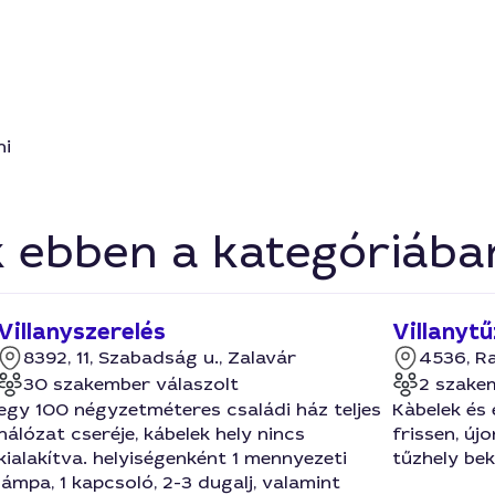
ni
k ebben a kategóriába
Villanyszerelés
Villanyt
8392, 11, Szabadság u., Zalavár
4536, R
30 szakember válaszolt
2 szake
egy 100 négyzetméteres családi ház teljes
Kàbelek és 
hálózat cseréje, kábelek hely nincs
frissen, új
kialakítva. helyiségenként 1 mennyezeti
tűzhely be
lámpa, 1 kapcsoló, 2-3 dugalj, valamint