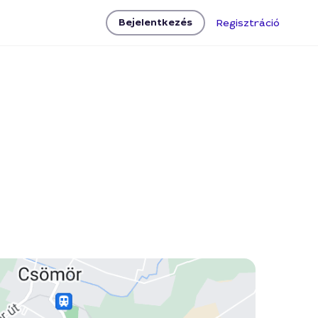
Bejelentkezés
Regisztráció