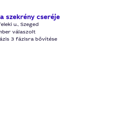
ra szekrény cseréje
Teleki u., Szeged
mber válaszolt
ázis 3 fázisra bővítése