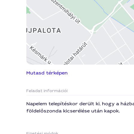
Mutasd térképen
Feladat információi
Napelem telepítéskor derült ki, hogy a házb
földelőszonda kicserélése után kapok.
Fizetési módok