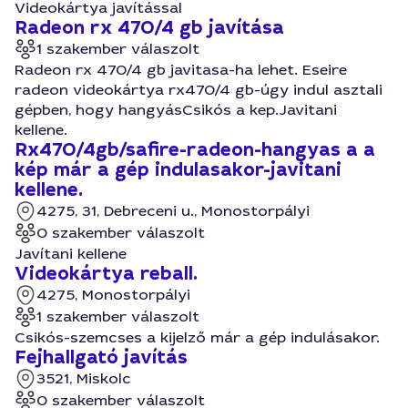
Videokártya javítással
Radeon rx 470/4 gb javítása
1 szakember válaszolt
Radeon rx 470/4 gb javitasa-ha lehet. Eseire
radeon videokártya rx470/4 gb-úgy indul asztali
gépben, hogy hangyásCsikós a kep.Javitani
kellene.
Rx470/4gb/safire-radeon-hangyas a a
kép már a gép indulasakor-javitani
kellene.
4275, 31, Debreceni u., Monostorpályi
0 szakember válaszolt
Javítani kellene
Videokártya reball.
4275, Monostorpályi
1 szakember válaszolt
Csikós-szemcses a kijelző már a gép indulásakor.
Fejhallgató javítás
3521, Miskolc
0 szakember válaszolt