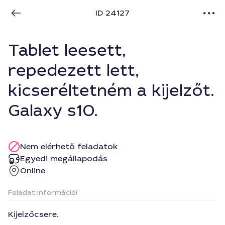
ID 24127
Tablet leesett,
repedezett lett,
kicseréltetném a kijelzőt.
Galaxy s10.
Nem elérhető feladatok
Egyedi megállapodás
Online
Feladat információi
Kijelzőcsere.