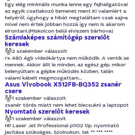
Egy elég minimális munka lenne egy fejhallgatóval
az egyik csatlakozó bemenet ment Ki valamiért a
helyéről, úgyhogy a hibát megtaláltam csak sajna
mivel nem értek jobban hozzá így nem is akarom
elrontani.(Miskolcon belül elviszem bárhova)
Számlaképes számítógép szerelőt
keresek
2 szakember válaszolt
rx 480 4gb videókártya nem működik. A ventik se
mennek. Akkor állt le minden, az egész gép, mikor
belenyúltam a gépbe működés közben, talán
valami kábelt megmozgattam...
Asus Vivobook X512FB-BQ352 zsanér
csere
1 szakember válaszolt
zsanér törés miatt nem lehet blecsukni a laptopot
Nyomtató szerelőt keresek
1 szakember válaszolt
HP Laser Jet Professional p1102 tip. nyomtató
javítása szükséges. Szolnokon. tel: ** *** ****