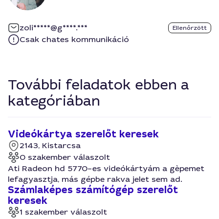
zoli*****@g****.***
Ellenőrzött
Csak chates kommunikáció
További feladatok ebben a
kategóriában
Videókártya szerelőt keresek
2143, Kistarcsa
0 szakember válaszolt
Ati Radeon hd 5770–es videókártyám a gèpemet
lefagyasztja, más gépbe rakva jelet sem ad.
Számlaképes számítógép szerelőt
keresek
1 szakember válaszolt