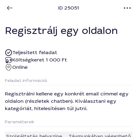
ID 25051
Regisztrálj egy oldalon
Teljesített feladat
Költségkeret 1 000 Ft
Online
Feladat információi
Regisztrálni kellene egy konkrét email címmel egy
oldalon (részletek chatben). Kiválasztani egy
kategóriát, hitelesítésen túl jutni.
Paraméterek
Szolgáltatás helyszíne
Távmunkában végezhető