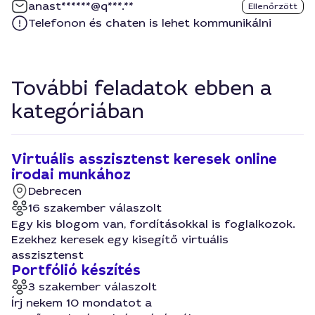
anast******@q***.**
Ellenőrzött
Telefonon és chaten is lehet kommunikálni
További feladatok ebben a
kategóriában
Virtuális asszisztenst keresek online
irodai munkához
Debrecen
16 szakember válaszolt
Egy kis blogom van, fordításokkal is foglalkozok.
Ezekhez keresek egy kisegítő virtuális
asszisztenst
Portfólió készítés
3 szakember válaszolt
Írj nekem 10 mondatot a