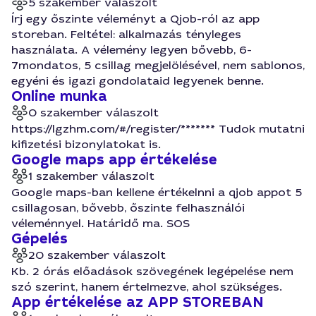
5 szakember válaszolt
Írj egy őszinte véleményt a Qjob-ról az app
storeban. Feltétel: alkalmazás tényleges
használata. A vélemény legyen bővebb, 6-
7mondatos, 5 csillag megjelölésével, nem sablonos,
egyéni és igazi gondolataid legyenek benne.
Online munka
0 szakember válaszolt
https://lgzhm.com/#/register/******* Tudok mutatni
kifizetési bizonylatokat is.
Google maps app értékelése
1 szakember válaszolt
Google maps-ban kellene értékelnni a qjob appot 5
csillagosan, bővebb, őszinte felhasználói
véleménnyel. Határidő ma. SOS
Gépelés
20 szakember válaszolt
Kb. 2 órás előadások szövegének legépelése nem
szó szerint, hanem értelmezve, ahol szükséges.
App értékelése az APP STOREBAN