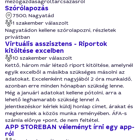
mezőgazdaságrol,tárcsázásról
Szórólapozás
7500, Nagyatád
1 szakember válaszolt
Nagyatádon kellene szórolapozni, részletek
privátban
Virtuális asszisztens - Riportok
kitöltése excelben
10 szakember válaszolt
Kettő, három már létező riport kitöltése, amelynél
egyik excelből a másikba szükséges másolni az
adatokat. Excelenként nagyjából 2 óra munkaidő,
azonban erre minden hónapban szükség lenne.
Még a januári adatokat kellene pótolni, arra a
lehető leghamarabb szükség lenne! A
jelentkezéskor kérlek küldj honlap címet, árakat és
megkereslek a közös munka reményében. ÁFA-s
számla előnye +pont, de nem feltétel.
APP STOREBAN véleményt írni egy app-
ról