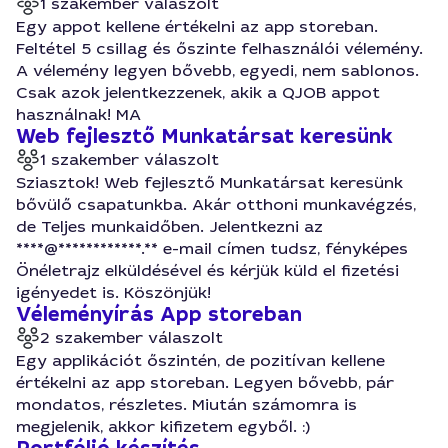
1 szakember válaszolt
Egy appot kellene értékelni az app storeban.
Feltétel 5 csillag és őszinte felhasználói vélemény.
A vélemény legyen bővebb, egyedi, nem sablonos.
Csak azok jelentkezzenek, akik a QJOB appot
használnak! MA
Web fejlesztő Munkatársat keresünk
1 szakember válaszolt
Sziasztok! Web fejlesztő Munkatársat keresünk
bővülő csapatunkba. Akár otthoni munkavégzés,
de Teljes munkaidőben. Jelentkezni az
****@************.** e-mail címen tudsz, fényképes
Önéletrajz elküldésével és kérjük küld el fizetési
igényedet is. Köszönjük!
Véleményírás App storeban
2 szakember válaszolt
Egy applikációt őszintén, de pozitívan kellene
értékelni az app storeban. Legyen bővebb, pár
mondatos, részletes. Miután számomra is
megjelenik, akkor kifizetem egyből. :)