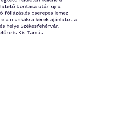
latető bontása után ujra
tő fóliázás,és cserepes lemez
re a munkákra kérek ajánlatot a
s helye Székesfehérvár.
lőre is Kis Tamás