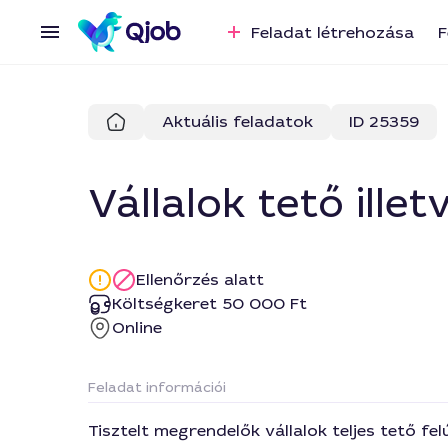
Feladat létrehozása
F
Aktuális feladatok
ID 25359
Vállalok tető illet
Ellenőrzés alatt
Költségkeret 50 000 Ft
Online
Feladat információi
Tisztelt megrendelők vállalok teljes tető f