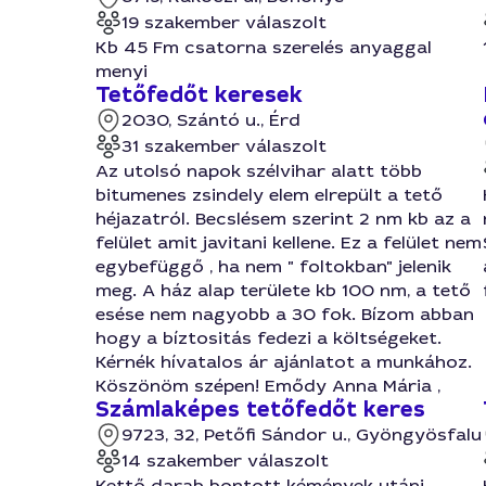
19 szakember válaszolt
Kb 45 Fm csatorna szerelés anyaggal
menyi
Tetőfedőt keresek
2030, Szántó u., Érd
31 szakember válaszolt
Az utolsó napok szélvihar alatt több
bitumenes zsindely elem elrepült a tető
héjazatról. Becslésem szerint 2 nm kb az a
felület amit javitani kellene. Ez a felület nem
egybefüggő , ha nem " foltokban" jelenik
meg. A ház alap területe kb 100 nm, a tető
esése nem nagyobb a 30 fok. Bízom abban
hogy a bíztositás fedezi a költségeket.
Kérnék hívatalos ár ajánlatot a munkához.
Köszönöm szépen! Emődy Anna Mária ,
Számlaképes tetőfedőt keres
9723, 32, Petőfi Sándor u., Gyöngyösfalu
14 szakember válaszolt
Kettő darab bontott kémények utáni