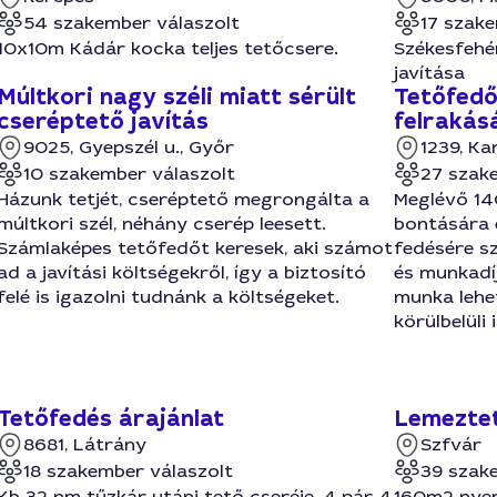
54 szakember válaszolt
17 szake
10x10m Kádár kocka teljes tetőcsere.
Székesfehér
javítása
Múltkori nagy széli miatt sérült
Tetőfedő
cseréptető javítás
felrakás
9025, Gyepszél u., Győr
1239, Ka
10 szakember válaszolt
27 szak
Házunk tetjét, cseréptető megrongálta a
Meglévő 14
múltkori szél, néhány cserép leesett.
bontására 
Számlaképes tetőfedőt keresek, aki számot
fedésére sz
ad a javítási költségekről, így a biztosító
és munkadíj
felé is igazolni tudnánk a költségeket.
munka lehe
körülbelüli
Tetőfedés árajánlat
Lemeztet
8681, Látrány
Szfvár
18 szakember válaszolt
39 szak
Kb 32 nm tűzkár utáni tető cseréje, 4 pár 4
160m2 nyere