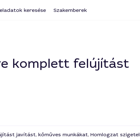
eladatok keresése
Szakemberek
ve komplett felújítást
elújítást javítást, kőműves munkákat, Homlogzat sziget