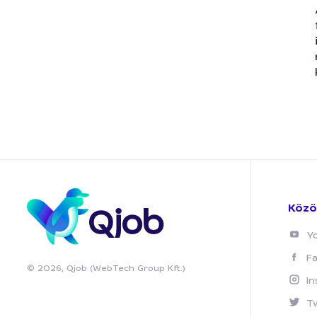
Közö
Y
F
© 2026, Qjob (WebTech Group Kft.)
I
T