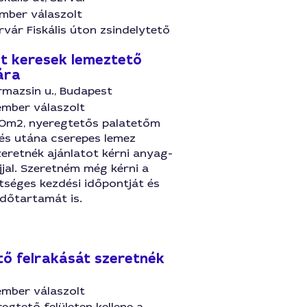
mber válaszolt
vár Fiskális úton zsindelytető
t keresek lemeztető
ára
rmazsin u., Budapest
ember válaszolt
0m2, nyeregtetős palatetőm
és utána cserepes lemez
eretnék ajánlatot kérni anyag-
jal. Szeretném még kérni a
tséges kezdési időpontját és
 időtartamát is.
ő felrakását szeretnék
ember válaszolt
gtető felületen kellene a