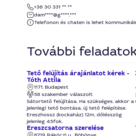
+36 30 331 ** **
dam****@g****.***
Telefonon és chaten is lehet kommunikál
További feladato
Tető felújítás árajánlatot kérek -
Tóth Attila
1171, Budapest
58 szakember válaszolt
Sátortető felújítása. Ha szükséges, akkor a
jelenlegi tető bontása, új tető felépítése.
Ereszhossz (kockaház) 12m, dőlésszög
jelenleg 45fok.
Ereszcsatorna szerelése
8719, Rákóczi u., Böhönye