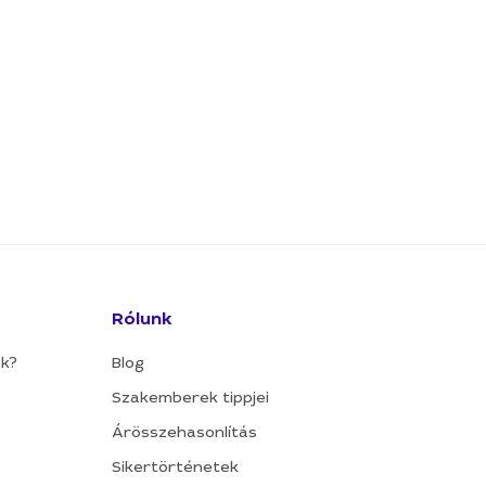
Rólunk
ok?
Blog
Szakemberek tippjei
Árösszehasonlítás
Sikertörténetek