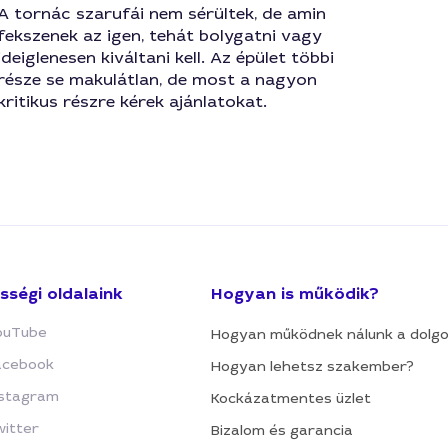
A tornác szarufái nem sérültek, de amin
fekszenek az igen, tehát bolygatni vagy
ideiglenesen kiváltani kell. Az épület többi
része se makulátlan, de most a nagyon
kritikus részre kérek ajánlatokat.
sségi oldalaink
Hogyan is működik?
ouTube
Hogyan működnek nálunk a dolg
acebook
Hogyan lehetsz szakember?
nstagram
Kockázatmentes üzlet
witter
Bizalom és garancia