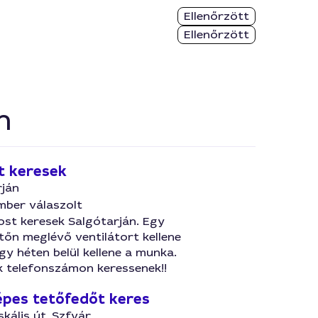
Ellenőrzött
Ellenőrzött
n
t keresek
rján
mber válaszolt
st keresek Salgótarján. Egy
tőn meglévő ventilátort kellene
Egy héten belül kellene a munka.
k telefonszámon keressenek!!
pes tetőfedőt keres
skális út, Szfvár