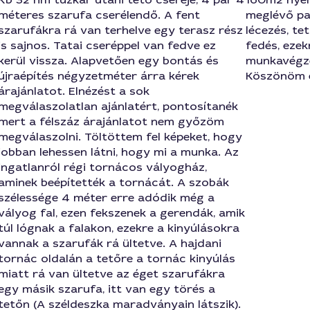
méteres szarufa cserélendő. A fent
meglévő pa
szarufákra rá van terhelve egy terasz rész
lécezés, te
is sajnos. Tatai cseréppel van fedve ez
fedés, ezek
kerül vissza. Alapvetően egy bontás és
munkavégzé
újraépítés négyzetméter árra kérek
Köszönöm e
árajánlatot. Elnézést a sok
megválaszolatlan ajánlatért, pontosítanék
mert a félszáz árajánlatot nem győzöm
megválaszolni. Töltöttem fel képeket, hogy
jobban lehessen látni, hogy mi a munka. Az
ingatlanról régi tornácos vályogház,
aminek beépítették a tornácát. A szobák
szélessége 4 méter erre adódik még a
vályog fal, ezen fekszenek a gerendák, amik
túl lógnak a falakon, ezekre a kinyúlásokra
vannak a szarufák rá ültetve. A hajdani
tornác oldalán a tetőre a tornác kinyúlás
miatt rá van ültetve az éget szarufákra
egy másik szarufa, itt van egy törés a
tetőn (A széldeszka maradványain látszik).