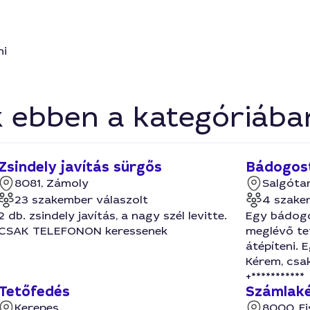
ni
k ebben a kategóriába
Zsindely javítás sürgős
Bádogos
8081, Zámoly
Salgóta
23 szakember válaszolt
4 szake
2 db. zsindely javítás, a nagy szél levitte.
Egy bádogo
CSAK TELEFONON keressenek
meglévő te
átépíteni. 
Kérem, csa
+***********
Tetőfedés
Számlaké
Kerepes
8000, Fi