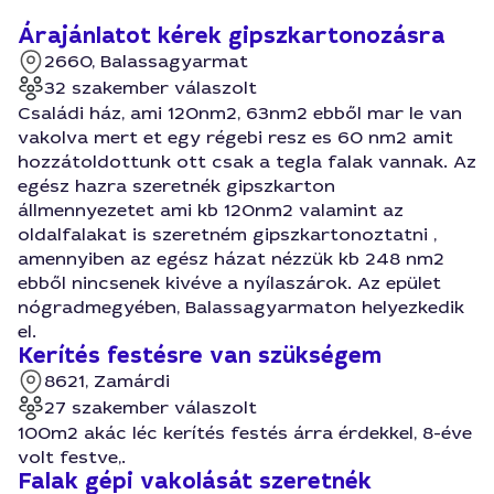
Árajánlatot kérek gipszkartonozásra
2660, Balassagyarmat
32 szakember válaszolt
Családi ház, ami 120nm2, 63nm2 ebből mar le van
vakolva mert et egy régebi resz es 60 nm2 amit
hozzátoldottunk ott csak a tegla falak vannak. Az
egész hazra szeretnék gipszkarton
állmennyezetet ami kb 120nm2 valamint az
oldalfalakat is szeretném gipszkartonoztatni ,
amennyiben az egész házat nézzük kb 248 nm2
ebből nincsenek kivéve a nyílaszárok. Az epület
nógradmegyében, Balassagyarmaton helyezkedik
el.
Kerítés festésre van szükségem
8621, Zamárdi
27 szakember válaszolt
100m2 akác léc kerítés festés árra érdekkel, 8-éve
volt festve,.
Falak gépi vakolását szeretnék