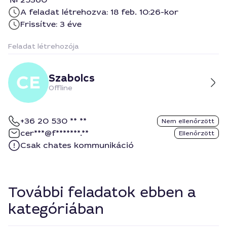
A feladat létrehozva: 18 feb. 10:26-kor
Frissítve: 3 éve
Feladat létrehozója
Szabolcs
Offline
+36 20 530 ** **
Nem ellenőrzött
cer***@f*******.**
Ellenőrzött
Csak chates kommunikáció
További feladatok ebben a
kategóriában