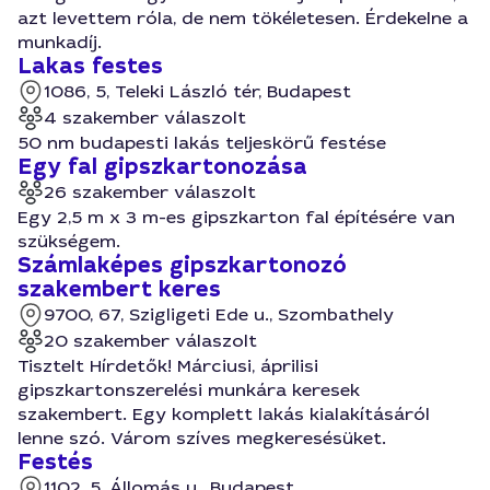
azt levettem róla, de nem tökéletesen. Érdekelne a
munkadíj.
Lakas festes
1086, 5, Teleki László tér, Budapest
4 szakember válaszolt
50 nm budapesti lakás teljeskörű festése
Egy fal gipszkartonozása
26 szakember válaszolt
Egy 2,5 m x 3 m-es gipszkarton fal építésére van
szükségem.
Számlaképes gipszkartonozó
szakembert keres
9700, 67, Szigligeti Ede u., Szombathely
20 szakember válaszolt
Tisztelt Hírdetők! Márciusi, áprilisi
gipszkartonszerelési munkára keresek
szakembert. Egy komplett lakás kialakításáról
lenne szó. Várom szíves megkeresésüket.
Festés
1102, 5, Állomás u., Budapest