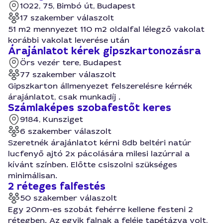
1022, 75, Bimbó út, Budapest
17 szakember válaszolt
51 m2 mennyezet 110 m2 oldalfal lélegző vakolat
korábbi vakolat leverése után
Árajánlatot kérek gipszkartonozásra
Örs vezér tere, Budapest
77 szakember válaszolt
Gipszkarton állmenyezet felszerelésre kérnék
árajánlatot, csak munkadíj .
Számlaképes szobafestőt keres
9184, Kunsziget
6 szakember válaszolt
Szeretnék árajánlatot kérni 8db beltéri natúr
lucfenyő ajtó 2x pácolására milesi lazúrral a
kívánt színben. Előtte csiszolni szükséges
minimálisan.
2 réteges falfestés
50 szakember válaszolt
Egy 20nm-es szobát fehérre kellene festeni 2
rétegben. Az egyik falnak a feléje tapétázva volt,