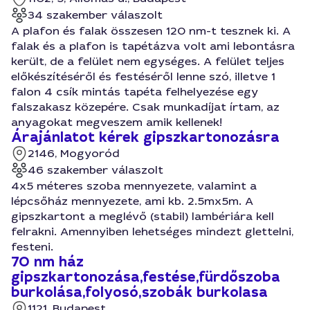
34 szakember válaszolt
A plafon és falak összesen 120 nm-t tesznek ki. A
falak és a plafon is tapétázva volt ami lebontásra
került, de a felület nem egységes. A felület teljes
előkészítéséről és festéséről lenne szó, illetve 1
falon 4 csík mintás tapéta felhelyezése egy
falszakasz közepére. Csak munkadíjat írtam, az
anyagokat megveszem amik kellenek!
Árajánlatot kérek gipszkartonozásra
2146, Mogyoród
46 szakember válaszolt
4x5 méteres szoba mennyezete, valamint a
lépcsőház mennyezete, ami kb. 2.5mx5m. A
gipszkartont a meglévő (stabil) lambériára kell
felrakni. Amennyiben lehetséges mindezt glettelni,
festeni.
70 nm ház
gipszkartonozása,festése,fürdőszoba
burkolása,folyosó,szobák burkolasa
1121, Budapest