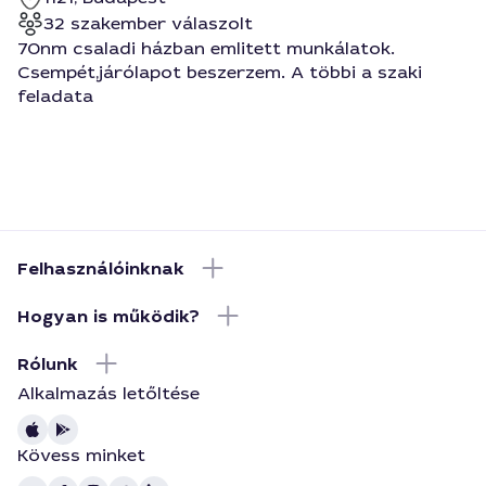
32 szakember válaszolt
70nm csaladi házban emlitett munkálatok.
Csempét,járólapot beszerzem. A többi a szaki
feladata
Felhasználóinknak
Hogyan is működik?
Rólunk
Alkalmazás letőltése
Kövess minket