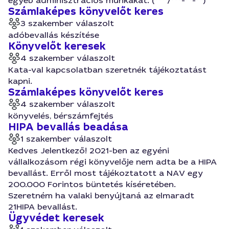
egyéb adminisztrációs munkákat. (****/***-**-**)
Számlaképes könyvelőt keres
3 szakember válaszolt
adóbevallás készítése
Könyvelőt keresek
4 szakember válaszolt
Kata-val kapcsolatban szeretnék tájékoztatást
kapni.
Számlaképes könyvelőt keres
4 szakember válaszolt
könyvelés, bérszámfejtés
HIPA bevallás beadása
1 szakember válaszolt
Kedves Jelentkező! 2021-ben az egyéni
vállalkozásom régi könyvelője nem adta be a HIPA
bevallást. Erről most tájékoztatott a NAV egy
200.000 Forintos büntetés kíséretében.
Szeretném ha valaki benyújtaná az elmaradt
21HIPA bevallást.
Ügyvédet keresek