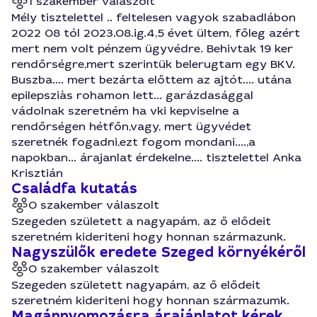
1 szakember válaszolt
Mély tisztelettel .. feltelesen vagyok szabadlábon
2022 08 tól 2023.08.ig.4,5 évet ültem, főleg azért
mert nem volt pénzem ügyvédre. Behivtak 19 ker
rendőrségre,mert szerintük belerugtam egy BKV.
Buszba.... mert bezárta előttem az ajtót.... utána
epilepsziàs rohamon lett... garázdasággal
vádolnak szeretném ha vki kepviselne a
rendőrségen hétfőn,vagy, mert ügyvédet
szeretnék fogadni,ezt fogom mondani....,a
napokban... árajanlat érdekelne.... tisztelettel Anka
Krisztián
Családfa kutatás
0 szakember válaszolt
Szegeden született a nagyapám, az ő elődeit
szeretném kideriteni hogy honnan származunk.
Nagyszülők eredete Szeged környékéről
0 szakember válaszolt
Szegeden született nagyapám, az ő elődeit
szeretném kideriteni hogy honnan származumk.
Magánnyomozásra árajánlatot kérek