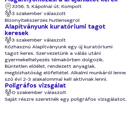
3356, 5, Kápolnai út, Kompolt
3 szakember válaszolt
Bizonyitekszerzes hutlensegrol
Alapítványunk kuratóriumi tagot
keresek
3 szakember válaszolt
Közhasznú Alapítványunk egy új kuratóriumi
tagot keres. Szervezetünk a válás utáni
gyermekelhelyezés témakörben dolgozik.
Büntetlen elöélet, rendezett anyagiak,
megbízhatóság elöfeltétel. Alkalmi munkáról lenne
szó évi 2-3 alakalommal kell aktivnak lenni.
Poligráfos vizsgálat
0 szakember válaszolt
Saját részre szeretnék egy poligráfos vizsgálatot.