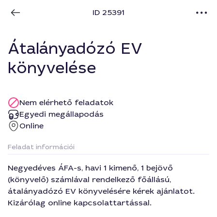
ID 25391
Átalányadózó EV
könyvelése
Nem elérhető feladatok
Egyedi megállapodás
Online
Feladat információi
Negyedéves ÁFA-s, havi 1 kimenő, 1 bejövő
(könyvelő) számlával rendelkező főállású,
átalányadózó EV könyvelésére kérek ajánlatot.
Kizárólag online kapcsolattartással.