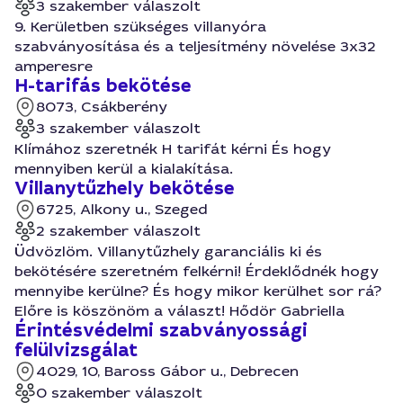
3 szakember válaszolt
9. Kerületben szükséges villanyóra
szabványosítása és a teljesítmény növelése 3x32
amperesre
H-tarifás bekötése
8073, Csákberény
3 szakember válaszolt
Klímához szeretnék H tarifát kérni És hogy
mennyiben kerül a kialakítása.
Villanytűzhely bekötése
6725, Alkony u., Szeged
2 szakember válaszolt
Üdvözlöm. Villanytűzhely garanciális ki és
bekötésére szeretném felkérni! Érdeklődnék hogy
mennyibe kerülne? És hogy mikor kerülhet sor rá?
Előre is köszönöm a választ! Hődör Gabriella
Érintésvédelmi szabványossági
felülvizsgálat
4029, 10, Baross Gábor u., Debrecen
0 szakember válaszolt