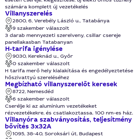
számára komplett új vezetékelés
Villanyszerelés
2800, 6, Verebély László u., Tatabánya
9 szakember válaszolt
3 darab mennyezeti szerelveny, csillar csereje
panellakasban Tatabanyan
H-tarifa igénylése
9030, Kereknád u., Győr
0 szakember válaszolt
H tarifa merő hely kialakítása és engedélyeztetése
hőszivattyú szereléséhez
Megbízható villanyszerelőt keresek
8722, Nemesdéd
6 szakember válaszolt
Cserélje ki az alumínium vezetékeket
rézvezetékekre, és csatlakoztassa. 100 nm-es ház.
Villanyóra szabványosítás, teljesítmény
bővítés 3x32A
1095, 38-40, Soroksári út, Budapest