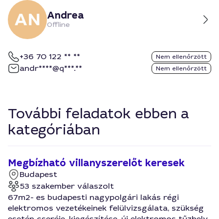
Andrea
Offline
+36 70 122 ** **
Nem ellenőrzött
andr****@q***.**
Nem ellenőrzött
További feladatok ebben a
kategóriában
Megbízható villanyszerelőt keresek
Budapest
53 szakember válaszolt
67m2- es budapesti nagypolgári lakás régi
elektromos vezetékeinek felülvizsgálata, szükség
esetén cseréje, kiegészítése, új elektromos tűzhely