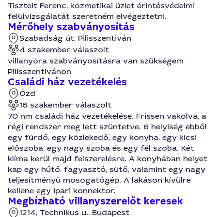
Tisztelt Ferenc, kozmetikai üzlet érintésvédelmi
felülvizsgálatát szeretném elvégeztetni.
Mérőhely szabványosítás
Szabadság út, Pilisszentiván
4 szakember válaszolt
villanyóra szabványosításra van szükségem
Pilisszentivánon
Családi ház vezetékelés
Ózd
16 szakember válaszolt
70 nm családi ház vezetékelése. Frissen vakolva, a
régi rendszer meg lett szüntetve. 6 helyiség ebből
egy fürdő, egy közlekedő, egy konyha, egy kicsi
előszoba, egy nagy szoba és egy fél szoba. Két
klíma kerül majd felszerelésre. A konyhában helyet
kap egy hűtő, fagyasztó, sütő, valamint egy nagy
teljesítményű mosogatógép. A lakáson kívülre
kellene egy ipari konnektor.
Megbízható villanyszerelőt keresek
1214, Technikus u., Budapest