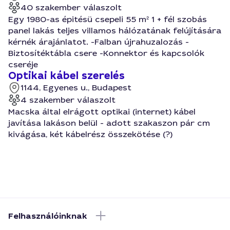
40 szakember válaszolt
Egy 1980-as épitésü csepeli 55 m² 1 + fél szobás
panel lakás teljes villamos hálózatának felújítására
kérnék árajánlatot. -Falban újrahuzalozás -
Biztosítéktábla csere -Konnektor és kapcsolók
cseréje
Optikai kábel szerelés
1144, Egyenes u., Budapest
4 szakember válaszolt
Macska által elrágott optikai (internet) kábel
javítása lakáson belül - adott szakaszon pár cm
kivágása, két kábelrész összekötése (?)
Felhasználóinknak