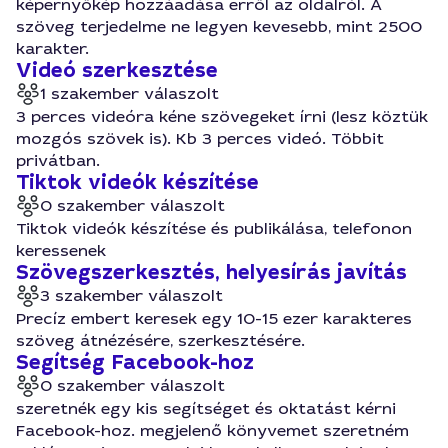
képernyőkép hozzáadása erről az oldalról. A
szöveg terjedelme ne legyen kevesebb, mint 2500
karakter.
Videó szerkesztése
1 szakember válaszolt
3 perces videóra kéne szövegeket írni (lesz köztük
mozgós szövek is). Kb 3 perces videó. Többit
privátban.
Tiktok videók készítése
0 szakember válaszolt
Tiktok videók készítése és publikálása, telefonon
keressenek
Szövegszerkesztés, helyesírás javítás
3 szakember válaszolt
Precíz embert keresek egy 10-15 ezer karakteres
szöveg átnézésére, szerkesztésére.
Segítség Facebook-hoz
0 szakember válaszolt
szeretnék egy kis segítséget és oktatást kérni
Facebook-hoz. megjelenő könyvemet szeretném