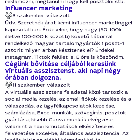
reklámozni, megtanulni hogy kell posztolni stb.
Influencer marketing
3 szakember válaszolt
Üdv. Szeretnék árat kérni influencer marketinggel
kapcsolatban. Érdekelne, hogy nagy (50-100k
illetve 100-200 k közötti) követő táborral
rendelkező magyar tartalomgyártók 1 poszt+1
sztorit milyen árban készítenek el? Érdekel
Instagram, Tiktok felület is. Előre is köszönöm.
Cégünk bővítése céljából keresünk
virtuális asszisztenst, aki napi négy
órában dolgozna.
11 szakember válaszolt
A virtuális asszisztens feladatai közé tartozik a
social media kezelés, az email fiókok kezelése és a
válaszadás, az ügyfélkapcsolatok kezelése,
számlázása, Excel munkák, szövegírás, posztok
gyártása, kisebb Canva munkák elvégzése,
valamint a havi kimutatások elkészítése és
felvezetése Excel-be, általános asszisztencia. Az