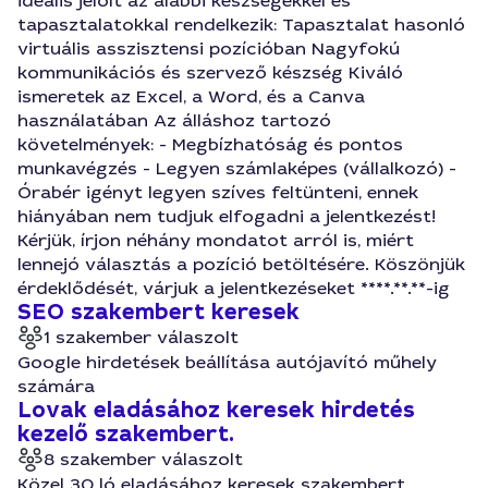
ideális jelölt az alábbi készségekkel és
tapasztalatokkal rendelkezik: Tapasztalat hasonló
virtuális asszisztensi pozícióban Nagyfokú
kommunikációs és szervező készség Kiváló
ismeretek az Excel, a Word, és a Canva
használatában Az álláshoz tartozó
követelmények: - Megbízhatóság és pontos
munkavégzés - Legyen számlaképes (vállalkozó) -
Órabér igényt legyen szíves feltünteni, ennek
hiányában nem tudjuk elfogadni a jelentkezést!
Kérjük, írjon néhány mondatot arról is, miért
lennejó választás a pozíció betöltésére. Köszönjük
érdeklődését, várjuk a jelentkezéseket ****.**.**-ig
SEO szakembert keresek
1 szakember válaszolt
Google hirdetések beállítása autójavító műhely
számára
Lovak eladásához keresek hirdetés
kezelő szakembert.
8 szakember válaszolt
Közel 30 ló eladásához keresek szakembert.