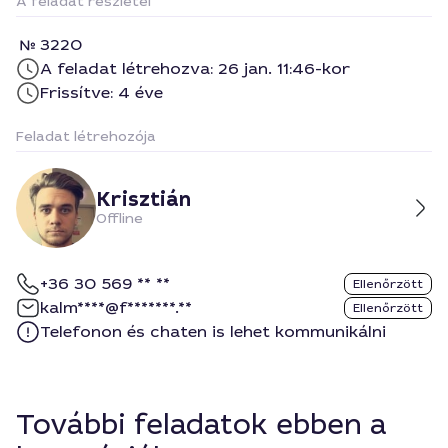
A feladat részletei
3220
A feladat létrehozva: 26 jan. 11:46-kor
Frissítve: 4 éve
Feladat létrehozója
Krisztián
Offline
+36 30 569 ** **
Ellenőrzött
kalm****@f*******.**
Ellenőrzött
Telefonon és chaten is lehet kommunikálni
További feladatok ebben a