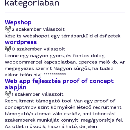
kategóriában
Wepshop
2 szakember válaszolt
Készíts webshopot egy témában,küld el ésfizetek
wordpress
0 szakember válaszolt
Lenne egy nagyon gyors, és fontos dolog.
Woocommercel kapcsolatban. 5perces meló kb. Ar
megegyezes szerint Nagyon sűrgős, ha tudsz
akkor telón hívj: ***********
Web app fejlesztés proof of concept
alapján
1 szakember válaszolt
Recruitment támogató tool: Van egy proof of
concept/mpv szint környékén létező recruitment
támogató/automatizáló eszköz, ami toborzási
szakemberek munkáját könnyíti meg/gyorsítja fel.
Az ötlet működik, használható, de jelen