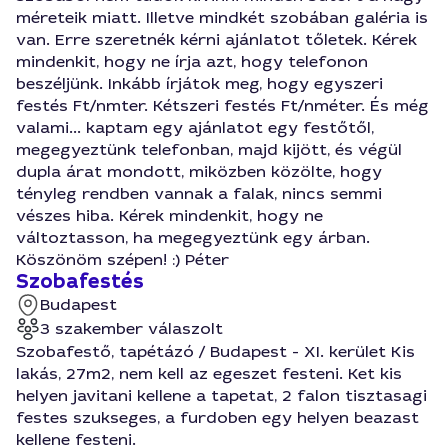
méreteik miatt. Illetve mindkét szobában galéria is
van. Erre szeretnék kérni ajánlatot tőletek. Kérek
mindenkit, hogy ne írja azt, hogy telefonon
beszéljünk. Inkább írjátok meg, hogy egyszeri
festés Ft/nmter. Kétszeri festés Ft/nméter. És még
valami... kaptam egy ajánlatot egy festőtől,
megegyeztünk telefonban, majd kijött, és végül
dupla árat mondott, miközben közölte, hogy
tényleg rendben vannak a falak, nincs semmi
vészes hiba. Kérek mindenkit, hogy ne
változtasson, ha megegyeztünk egy árban.
Köszönöm szépen! :) Péter
Szobafestés
Budapest
3 szakember válaszolt
Szobafestő, tapétázó / Budapest - XI. kerület Kis
lakás, 27m2, nem kell az egeszet festeni. Ket kis
helyen javitani kellene a tapetat, 2 falon tisztasagi
festes szukseges, a furdoben egy helyen beazast
kellene festeni.