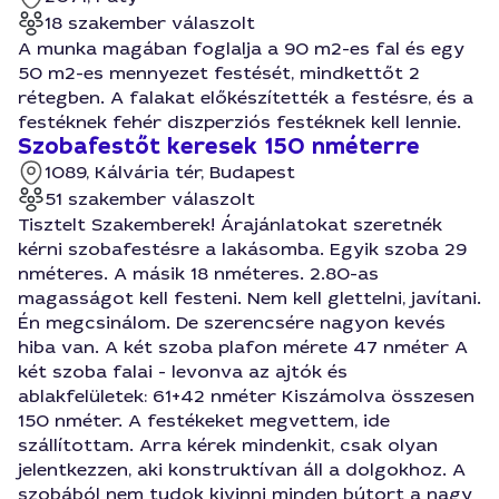
18 szakember válaszolt
A munka magában foglalja a 90 m2-es fal és egy
50 m2-es mennyezet festését, mindkettőt 2
rétegben. A falakat előkészítették a festésre, és a
festéknek fehér diszperziós festéknek kell lennie.
Szobafestőt keresek 150 nméterre
1089, Kálvária tér, Budapest
51 szakember válaszolt
Tisztelt Szakemberek! Árajánlatokat szeretnék
kérni szobafestésre a lakásomba. Egyik szoba 29
nméteres. A másik 18 nméteres. 2.80-as
magasságot kell festeni. Nem kell glettelni, javítani.
Én megcsinálom. De szerencsére nagyon kevés
hiba van. A két szoba plafon mérete 47 nméter A
két szoba falai - levonva az ajtók és
ablakfelületek: 61+42 nméter Kiszámolva összesen
150 nméter. A festékeket megvettem, ide
szállítottam. Arra kérek mindenkit, csak olyan
jelentkezzen, aki konstruktívan áll a dolgokhoz. A
szobából nem tudok kivinni minden bútort a nagy