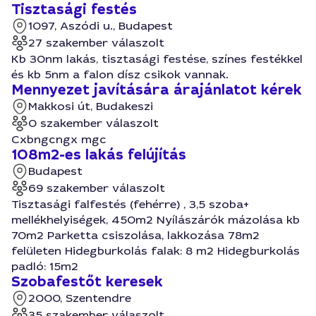
Tisztasági festés
1097, Aszódi u., Budapest
27 szakember válaszolt
Kb 30nm lakás, tisztasági festése, színes festékkel
és kb 5nm a falon dísz csikok vannak.
Mennyezet javítására árajánlatot kérek
Makkosi út, Budakeszi
0 szakember válaszolt
Cxbngcngx mgc
108m2-es lakás felújítás
Budapest
69 szakember válaszolt
Tisztasági falfestés (fehérre) , 3,5 szoba+
mellékhelyiségek, 450m2 Nyílászárók mázolása kb
70m2 Parketta csiszolása, lakkozása 78m2
felületen Hidegburkolás falak: 8 m2 Hidegburkolás
padló: 15m2
Szobafestőt keresek
2000, Szentendre
35 szakember válaszolt