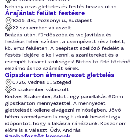
Nehany oras gletteles és festés beazas utan
Árajánlat felület festésre
1045, 4/c, Pozsonyi u., Budapest
22 szakember válaszolt
Beázás után, fürdőszoba és wc javítása és
festése, fehér színben, a csempézett rész felett,
kb. 9m2 felületen. A beépített szellőző fedelét a
festés idejére le kell venni, a szanitereket és a
csempét takarni szükséges! Biztosító felé történő
elszámoláshoz számlát kérek.
Gipszkarton álmennyezet glettelés
6726, Vedres u., Szeged
0 szakember válaszolt
Kedves Szakember, Adott egy panellakás 60nm
gipszkarton mennyezettel. A mennyezet
glettelését kellene elvégezni minőségben. Jövő
héten személyesen is meg tudunk beszélni egy
időpontot, hogy a lakásra ránézzünk. Köszönöm
előre is a választ! Üdv, András
Szobafestőt keresek