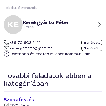
Feladat létrehozója
Kerékgyártó Péter
Offline
+36 70 603 ** **
Ellenőrzött
kerekg*******@g****.***
Ellenőrzött
Telefonon és chaten is lehet kommunikálni
További feladatok ebben a
kategóriában
Szobafestés
2071, Páty