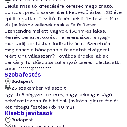
Lakás frissítő kifestésére keresek megbízható,
pontos , precíz szakembert kedvező árban. 20 éve
épült ingatlan frissítő, fehér belső festésére. Max.
kis javítások kellenek csak a falfelületen.
Szentendre mellett vagyok, 150nm-es lakás.
Kérnék bemutatkozást, referenciákat, anyag+
munkadíj bontásban indikatív árat. Szeretném
még ebben a hónapban a feladatot elvégezni.
Miért Önt válasszam? Továbbá érdekel ablak
párkány, fürdőszoba zuhanyzó csere, roletta, stb.
email: ******@*****.***
Szobafestés
Budapest
25 szakember válaszolt
egy kb 8 négyzetméteres, nagy belmagasságú
belvárosi szoba falhibáinak javítása, glettelése és
két rétegű festése (kb 40 m2)
Kisebb javítasok
Budapest
18 szakember válaszolt