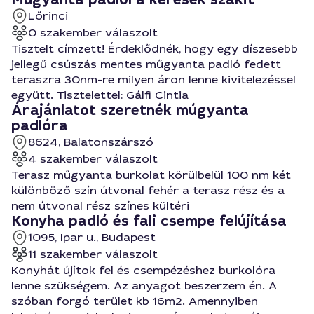
Lőrinci
0 szakember válaszolt
Tisztelt címzett! Érdeklődnék, hogy egy díszesebb
jellegű csúszás mentes műgyanta padló fedett
teraszra 30nm-re milyen áron lenne kivitelezéssel
együtt. Tisztelettel: Gálfi Cintia
Árajánlatot szeretnék múgyanta
padlóra
8624, Balatonszárszó
4 szakember válaszolt
Terasz műgyanta burkolat körülbelül 100 nm két
különböző szín útvonal fehér a terasz rész és a
nem útvonal rész színes kültéri
Konyha padló és fali csempe felújítása
1095, Ipar u., Budapest
11 szakember válaszolt
Konyhát újítok fel és csempézéshez burkolóra
lenne szükségem. Az anyagot beszerzem én. A
szóban forgó terület kb 16m2. Amennyiben