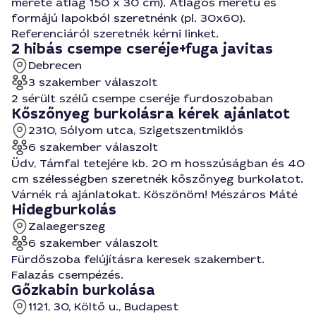
mérete átlag 150 x 30 cm). Átlagos méretű és
formájú lapokból szeretnénk (pl. 30x60).
Referenciáról szeretnék kérni linket.
2 hibás csempe cseréje+fuga javitas
Debrecen
3 szakember válaszolt
2 sérült szélű csempe cseréje furdoszobaban
Kőszőnyeg burkolásra kérek ajánlatot
2310, Sólyom utca, Szigetszentmiklós
6 szakember válaszolt
Üdv, Támfal tetejére kb. 20 m hosszúságban és 40
cm szélességben szeretnék kőszőnyeg burkolatot.
Várnék rá ajánlatokat. Köszönöm! Mészáros Máté
Hidegburkolás
Zalaegerszeg
6 szakember válaszolt
Fürdőszoba felújításra keresek szakembert.
Falazás csempézés.
Gőzkabin burkolása
1121, 30, Költő u., Budapest