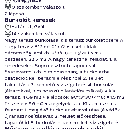
Nyíregyháza
0 szakember válaszolt
2 lépcső
Burkolót keresek
Határ út, Gyál
14 szakember válaszolt
Nagy terasz burkolása, kis terasz burkolatcsere A
nagy terasz 3*7 m= 21 m2 + a két oldali
háromszög, ami kb. 2*3*(0,4+0,1)/2= 1,5 m2
összesen: 22,5 m2 A nagy terasznál feladat: 1. a
repedéseket Sopro esztrich kapoccsal
összevarrni (kb. 5 m hosszban), a burkolatba
dilatációt kell berakni e rész fölé 2. felület
takarítása 3. kenhető vízszigetelés 4. burkolás
(élzárokkal, 3 m hosszú dilatációs csíkkal) A kis
terasz: 4,09 m2 + a lépcsők: 90*(3*30+4*18) = 1,5 m2
összesen: 5,6 m2 +szegélyek, stb. Kis terasznál a
feladat: 1. meglévő burkolat eltávolítása (élvédők
újrahasznosításával) 2. felület előkészítése,
tapadóhíd 3. burkolás - ide nem kell vízszigetelés
Műgyanta padlóra keresek szakit