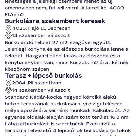
lehetséges a jelenlegi csempére mehet az új,
amennyiben nem, fel kell verni. A keret kb. 4000
Ft/mm2
Burkolásra szakembert keresek
4026, Hajó u., Debrecen
14 szakember válaszolt
Burkolandó felület 27 m2, szegővel együtt.
Jelenlegi konyha és az előszoba burkolása lenne a
feladat. Házgyári panel lakás, az előszoba és a
konyha egyben van, nincs küszöb. m2 árat kérnék,
köszönöm szépen
Terasz + lépcső burkolás
2084, Pilisszentiván
14 szakember válaszolt
Standard Kádár-kocka negyed körcikk alakú
beton teraszának burkolására, vízszigetelésére,
mélyalapozására kérnénk munkadíj kalkulációt. Az
egyenes oldalak alapján számított terület 16,8 nm.
Lábazatburkolást is szeretnénk. Ezen kívül a
teraszra felvezető 4 lépcsőfok burkolása (a fokok