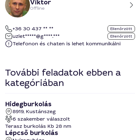
Viktor
Offline
+36 30 437 ** **
Ellenőrzött
uzlet*****@g****.***
Ellenőrzött
Telefonon és chaten is lehet kommunikálni
További feladatok ebben a
kategóriában
Hidegburkolás
8919, Kustánszeg
6 szakember válaszolt
Terasz burkolás Kb 28 nm
Lépcső burkolás