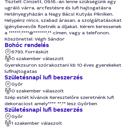
Tisztelt Címzett, 09.16.-án lenne szükségünk egy
ugráló várra, arcfestésre és lufi hajtogatásra
Hetényegyházán a Nagy Bácsi Kutyás Pikniken.
Helypénz nincs, szabad árasan, a szolgáltatásokat
igénybevevők fizetnék a díjakat. Kérem keressenek
a ******.****@*******.** címen, vagy a telefonon.
Köszönettel: Végh Sándor
Bohóc rendelés
6793, Forráskút
0 szakember válaszolt
Gyerekzsuron szórakoztani kb 10 éves gyerekeket
lufihajtogatas
Születésnapi lufi beszerzés
Győr
0 szakember válaszolt
Szép estét kívánok Keresztelőre szeretnénk lufi
dekoraciost amely**** **.** lesz Győrben
Születésnapi lufi beszerzés
Győr
1 szakember válaszolt