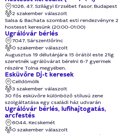
1026, 47, Szilágyi Erzsébet fasor, Budapest
2 szakember válaszolt
Salsa & Bachata szombat esti rendezvényre 2
hostesst keresünk (20:00-01:00)
Ugrálóvár bérlés
7047, Sárszentlőrinc
0 szakember válaszolt
Augusztus 19 délutánjára 15 òrátòl este 21ig
szeretnék ugrálòvárat bérelni 6-7 gyermek
részére Tolna megyében.
Esküvőre Dj-t keresek
Celldömölk
3 szakember válaszolt
30 fős esküvőre különböző stílusú zene
szolgáltatása egy családi ház udvarán
Ugrálóvár bérlés, lufihajtogatás,
arcfestés
6044, Kecskemét
0 szakember válaszolt