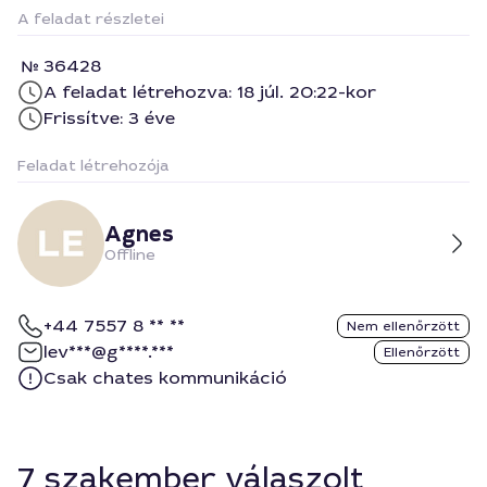
A feladat részletei
36428
A feladat létrehozva: 18 júl. 20:22-kor
Frissítve: 3 éve
Feladat létrehozója
Agnes
Offline
+44 7557 8 ** **
Nem ellenőrzött
lev***@g****.***
Ellenőrzött
Csak chates kommunikáció
7 szakember válaszolt