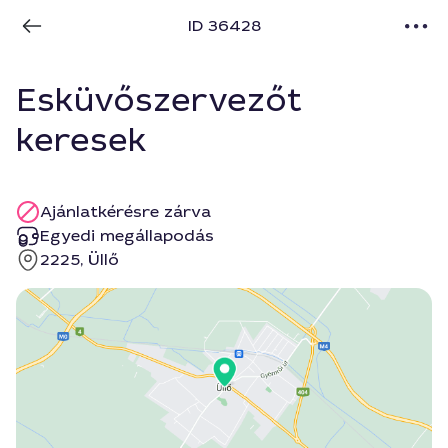
ID 36428
Esküvőszervezőt
keresek
Ajánlatkérésre zárva
Egyedi megállapodás
2225, Üllő