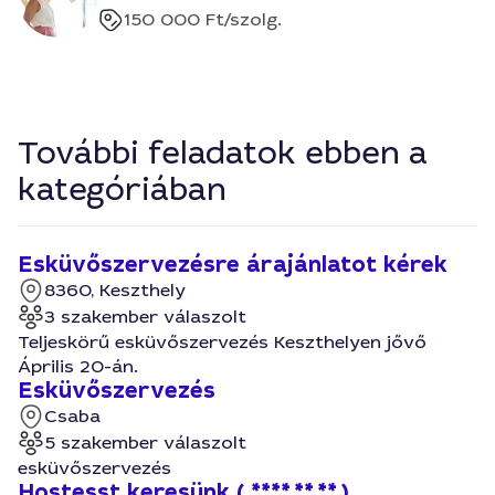
150 000 Ft
/szolg.
További feladatok ebben a
kategóriában
Esküvőszervezésre árajánlatot kérek
8360, Keszthely
3 szakember válaszolt
Teljeskörű esküvőszervezés Keszthelyen jővő
Április 20-án.
Esküvőszervezés
Csaba
5 szakember válaszolt
esküvőszervezés
Hostesst keresünk ( ****.**.**.)