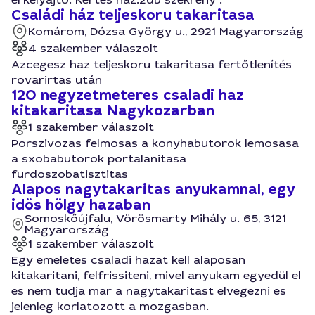
Családi ház teljeskoru takaritasa
Komárom, Dózsa György u., 2921 Magyarország
4 szakember válaszolt
Azcegesz haz teljeskoru takaritasa fertőtlenítés
rovarirtas után
120 negyzetmeteres csaladi haz
kitakaritasa Nagykozarban
1 szakember válaszolt
Porszivozas felmosas a konyhabutorok lemosasa
a sxobabutorok portalanitasa
furdoszobatisztitas
Alapos nagytakaritas anyukamnal, egy
idös hölgy hazaban
Somoskőújfalu, Vörösmarty Mihály u. 65, 3121
Magyarország
1 szakember válaszolt
Egy emeletes csaladi hazat kell alaposan
kitakaritani, felfrissiteni, mivel anyukam egyedül el
es nem tudja mar a nagytakaritast elvegezni es
jelenleg korlatozott a mozgasban.