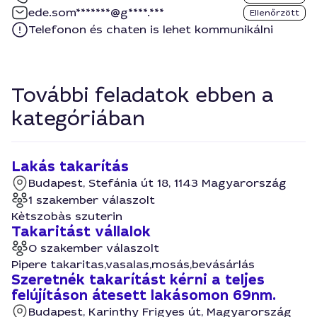
ede.som*******@g****.***
Ellenőrzött
Telefonon és chaten is lehet kommunikálni
További feladatok ebben a
kategóriában
Lakás takarítás
Budapest, Stefánia út 18, 1143 Magyarország
1 szakember válaszolt
Kètszobàs szuterin
Takaritást vállalok
0 szakember válaszolt
Pipere takaritas,vasalas,mosás,bevásárlás
Szeretnék takarítást kérni a teljes
felújításon átesett lakásomon 69nm.
Budapest, Karinthy Frigyes út, Magyarország