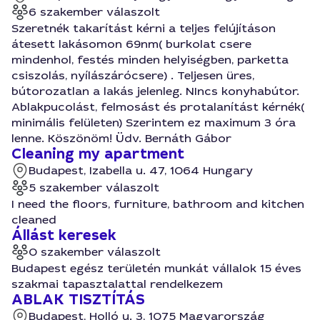
6 szakember válaszolt
Szeretnék takarítást kérni a teljes felújításon
átesett lakásomon 69nm( burkolat csere
mindenhol, festés minden helyiségben, parketta
csiszolás, nyílászárócsere) . Teljesen üres,
bútorozatlan a lakás jelenleg. NIncs konyhabútor.
Ablakpucolást, felmosást és protalanítást kérnék(
minimális felületen) Szerintem ez maximum 3 óra
lenne. Köszönöm! Üdv. Bernáth Gábor
Cleaning my apartment
Budapest, Izabella u. 47, 1064 Hungary
5 szakember válaszolt
I need the floors, furniture, bathroom and kitchen
cleaned
Állást keresek
0 szakember válaszolt
Budapest egész területén munkát vállalok 15 éves
szakmai tapasztalattal rendelkezem
ABLAK TISZTÍTÁS
Budapest, Holló u. 3, 1075 Magyarország