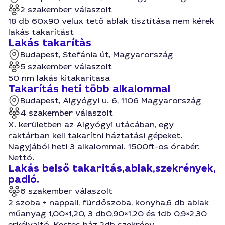
2 szakember válaszolt
18 db 60x90 velux tető ablak tisztítása nem kérek
lakás takarítást
Lakás takarítàs
Budapest, Stefánia út, Magyarország
5 szakember válaszolt
50 nm lakás kitakaritasa
Takarítás heti több alkalommal
Budapest, Algyógyi u. 6, 1106 Magyarország
4 szakember válaszolt
X. kerületben az Algyógyi utácában, egy
raktárban kell takarítni háztatási gépeket.
Nagyjából heti 3 alkalommal. 1500ft-os órabér.
Nettó.
Lakás belső takaritás,ablak,szekrények,
padló.
6 szakember válaszolt
2 szoba + nappali, fürdőszoba, konyha,6 db ablak
műanyag 1,00×1,20, 3 db0,90×1,20 és 1db 0,9×2,30
erkélyajtó. Kertes ház.2db szekrény .