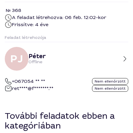
368
A feladat létrehozva: 06 feb. 12:02-kor
Frissítve: 4 éve
Feladat létrehozója
Péter
Offline
+067054 ** **
Nem ellenőrzött
ret****@f*******.**
Nem ellenőrzött
További feladatok ebben a
kategóriában