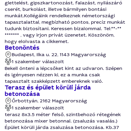
glettelést, gipszkartonozást, falazást, nyilászáró
cserét, burkolást, illetve bármilyen bontási
munkát.Kollégáink rendelkeznek németországi
tapasztalattal, megbízható pontos, precíz munkát
tudunk biztosítani. Keressen bizalommal. Tel:**-**
******* , vagy irjon privát üzenetet. Köszönöm,
hogy elolvasta a cikkemet.
Betonöntés
Budapest, Ilka u. 22, 1143 Magyarország
1 szakember válaszolt
Bekell önteni a lépcsőket kint az udvaron. Szépen
és igényesen nézzen ki, ez a munka csak
tapasztalt szakképzett embereknek való.
Terasz és épület körüli járda
betonozása
Őrbottyán, 2162 Magyarország
1 szakember válaszolt
terasz 8x3.5 méter felső, szintbehozó rétegének
betonozása mixer betonnal. (zsaluzás vasalás.)
Épület körüli járda zsaluzása betonozása. Kb.37