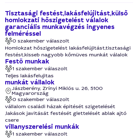
Tisztasági festést,lakásfelújitást,külső
homlokzati hőszigetelést válalok
garanciális munkavégzés ingyenes
felméréssel
0 szakember válaszolt
Homlokzat hőszigetelést lakásfelújitást,tisztasági
festést,kisseb nagyobb kőmüves munkát válalok
Festö munkak
1 szakember válaszolt
Teljes lakásfelujitas
munkát vállalok
Jászberény, Zrínyi Miklós u. 26, 5100
Magyarország
0 szakember válaszolt
vállalom családi házak épitését szigetelését
,lakások javitását festését glettelését ablak ajtó
csere
villanyszerelési munkák
1 szakember válaszolt