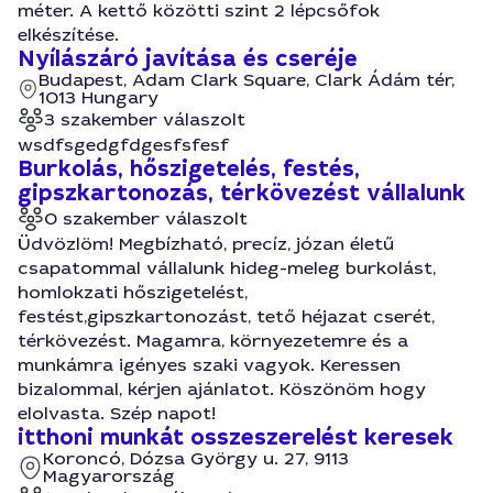
méter. A kettő közötti szint 2 lépcsőfok
elkészítése.
Nyílászáró javítása és cseréje
Budapest, Adam Clark Square, Clark Ádám tér,
1013 Hungary
3 szakember válaszolt
wsdfsgedgfdgesfsfesf
Burkolás, hőszigetelés, festés,
gipszkartonozás, térkövezést vállalunk
0 szakember válaszolt
Üdvözlöm! Megbízható, precíz, józan életű
csapatommal vállalunk hideg-meleg burkolást,
homlokzati hőszigetelést,
festést,gipszkartonozást, tető héjazat cserét,
térkövezést. Magamra, környezetemre és a
munkámra igényes szaki vagyok. Keressen
bizalommal, kérjen ajánlatot. Köszönöm hogy
elolvasta. Szép napot!
itthoni munkát osszeszerelést keresek
Koroncó, Dózsa György u. 27, 9113
Magyarország