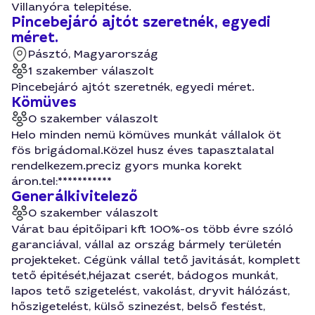
Villanyóra telepitése.
Pincebejáró ajtót szeretnék, egyedi
méret.
Pásztó, Magyarország
1 szakember válaszolt
Pincebejáró ajtót szeretnék, egyedi méret.
Kömüves
0 szakember válaszolt
Helo minden nemü kömüves munkát vállalok öt
fös brigádomal.Közel husz éves tapasztalatal
rendelkezem.preciz gyors munka korekt
áron.tel:***********
Generálkivitelező
0 szakember válaszolt
Várat bau épitőipari kft 100%-os több évre szóló
garanciával, vállal az ország bármely területén
projekteket. Cégünk vállal tető javitását, komplett
tető épitését,héjazat cserét, bádogos munkát,
lapos tető szigetelést, vakolást, dryvit hálózást,
hőszigetelést, külső szinezést, belső festést,