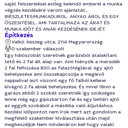
saját felszerelésel estleg kelendö emberel a munka
végzés kezdésére varom ajánlatát..
(RÉSZLETES;MUNKADIJROL. ANYAG ÁROL ÉS EGY
ÖSZESITÉSEL. AMI TARTALMAZA AZ ÁRAT ÉS
MUNKA IDÖT ÉS ANAK KEZDÉSÉNEK IDEJÉT.
Építkezés
Valkó, Keszeg utca, 2114 Magyarország
0 szakember válaszolt
Egy hálószobát szeretnék garázsból átalakítani,
tető és 2 fal áll, alap van. Ami hiányzik a maradék
2 fal felhúzása B30 as falazótéglával, egy ajtó
behelyezése ami összekapcsolja a meglevő
nappalival (ezt viszont egy fő falból kellene
kivágni) 2 fa ablak behelyezése. És mivel 18nm a
garázs ebből 2 szobát szeretnék így szükséges
lenne még egy gipszkarton fal és egy beltéri ajtó
az eggyik szobából a másikba való átjutáshoz.
Kezdési időpontot nem írok mert azt gondolom a
megfelelő szakember kiválasztása után majd
megbeszéljük Nem mindenáron kell hogy valaki