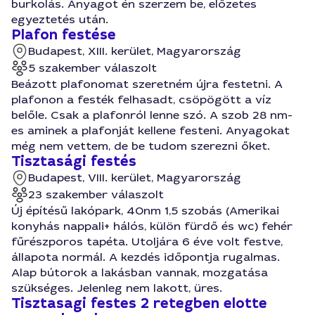
burkolás. Anyagot én szerzem be, előzetes
egyeztetés után.
Plafon festése
Budapest, XIII. kerület, Magyarország
5 szakember válaszolt
Beázott plafonomat szeretném újra festetni. A
plafonon a festék felhasadt, csöpögött a víz
belőle. Csak a plafonról lenne szó. A szob 28 nm-
es aminek a plafonját kellene festeni. Anyagokat
még nem vettem, de be tudom szerezni őket.
Tisztasági festés
Budapest, VIII. kerület, Magyarország
23 szakember válaszolt
Új építésű lakópark, 40nm 1,5 szobás (Amerikai
konyhás nappali+ hálós, külön fürdő és wc) fehér
fűrészporos tapéta. Utoljára 6 éve volt festve,
állapota normál. A kezdés időpontja rugalmas.
Alap bútorok a lakásban vannak, mozgatása
szükséges. Jelenleg nem lakott, üres.
Tisztasagi festes 2 retegben elotte