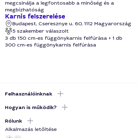
megcsinálja a legfontosabb a minőség és a
megbízhatóság
Karnis felszerelése
Budapest, Cseresznye u. 60, 1112 Magyarország
5 szakember válaszolt
3 db 150 cm-es függönykarnis felfúràsa + 1 db
300 cm-es függönykarnis felfúràsa
Felhasználóinknak
Hogyan is működik?
Rólunk
Alkalmazás letőltése