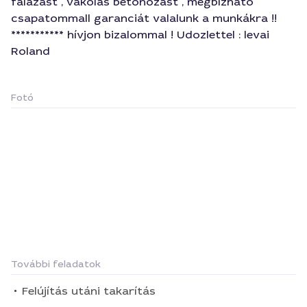
falazast , vakolás betonozast , megbízható
csapatommall garanciát valalunk a munkákra !!
*********** hívjon bizalommal ! Udozlettel : levai
Roland
Fotó
További feladatok
Felújítás utáni takarítás