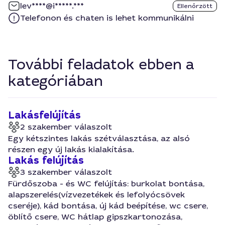
lev****@i*****.***
Ellenőrzött
Telefonon és chaten is lehet kommunikálni
További feladatok ebben a
kategóriában
Lakásfelújítás
2 szakember válaszolt
Egy kétszintes lakás szétválasztása, az alsó
részen egy új lakás kialakítása.
Lakás felújítás
3 szakember válaszolt
Fürdőszoba - és WC felújítás: burkolat bontása,
alapszerelés(vízvezetékek és lefolyócsövek
cseréje), kád bontása, új kád beépítése, wc csere,
öblítő csere, WC hátlap gipszkartonozása,