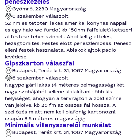
peneszkezeles
Gyömrő, 2230 Magyarország
6 szakember válaszolt
52 nm es tetoteri lakas amerikai konyhas nappali
es egy halo wc furdo( kb 150nm falfelulet) ketszeri
atfestese feher szinnel . Ahol kell glettelés,
hezagtomites. Festes elott peneszlemosas. Penesz
elleni festek hasznalata. Ablakok ajtok padlo
levédese.
Gipszkarton válaszfal
Budapest, Teréz krt. 31, 1067 Magyarország
6 szakember válaszolt
Nagypolgári lakás (4 méteres belmagasság) két
nagy szobájából kellene kialakítani több kis
helyiséget, ahogyan a tervrajzon a zöld színnel
van jelölve. kb 25 fm az összes fal hossza. A
szellőzés miatt nem kell plafonig kartonozni,
csupán 3,5 méteres magasságig.
Minimális villanyszerelői munkálat
Budapest, Teréz krt. 31, 1067 Magyarország