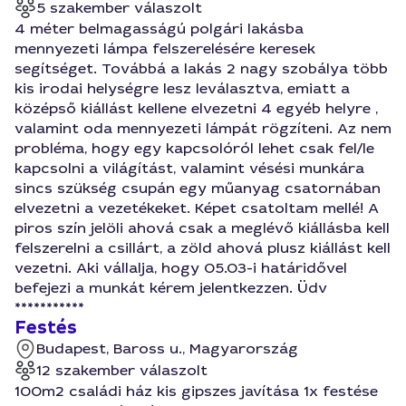
5 szakember válaszolt
4 méter belmagasságú polgári lakásba
mennyezeti lámpa felszerelésére keresek
segítséget. Továbbá a lakás 2 nagy szobálya több
kis irodai helységre lesz leválasztva, emiatt a
középső kiállást kellene elvezetni 4 egyéb helyre ,
valamint oda mennyezeti lámpát rögzíteni. Az nem
probléma, hogy egy kapcsolóról lehet csak fel/le
kapcsolni a világítást, valamint vésési munkára
sincs szükség csupán egy műanyag csatornában
elvezetni a vezetékeket. Képet csatoltam mellé! A
piros szín jelöli ahová csak a meglévő kiállásba kell
felszerelni a csillárt, a zöld ahová plusz kiállást kell
vezetni. Aki vállalja, hogy 05.03-i határidővel
befejezi a munkát kérem jelentkezzen. Üdv
***********
Festés
Budapest, Baross u., Magyarország
12 szakember válaszolt
100m2 családi ház kis gipszes javítása 1x festése