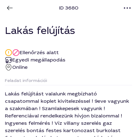
ID 3680
Lakás felújítás
Ellenőrzés alatt
Egyedi megállapodás
Online
Feladat információi
Lakás felújítást valalunk megbízható
csapatommal koplet kivitelezéssel ! 9eve vagyunk
a szakmában ! Szamlakepesek vagyunk !
Referenciával rendelkezünk hívjon bizalommal !
Ingyenes felmérés ! Víz villany szerelés gaz
szerelés bontás festes kartonozast burkolast