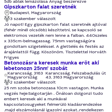
5db ablak lemázolása Anyag beszerezve
Gipszkarton falat szeretnék
Budapest, Magyarország
3 szakember válaszolt
Jó napot! Egy gipszkarton falat szeretnék ajtóval
(fehér minél olcsóbb) készíttetni, se kapcsoló se
elektromos vezeték nem lenne a falban. 440szeles
x 335cm-belmagassag. 75mm vastagságúra
gondoltam szigeteléssel. A glettelés és festés az
árajánlattól függ. Köszönöm. Tisztelettel Horváth
Frigyes
Betonozásra keresek munka eröt aki
lebetonozn 25nm' szobát
Karancsság, 3163
Karancsság, Felszabadulás út
Magyarország
43, 3163 Magyarország
2 szakember válaszolt
25 nm szoba betonozasa 10cm vastagon. Munka
vegzés heje:Salgotarjàn . Önáloan dolgonzi tudo
embert keresek aki a munkával
kapcsolatosugyeket felmerülö kiadásrendezése
.majd elszámolásnál igazolni azokat..rendelkezen