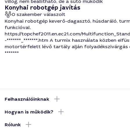
villog, nem beállítható, de a sütő működik
Konyhai robotgép javítás
0 szakember válaszolt
Konyhai robotgép keverő-dagasztó, húsdaráló, tur
funkcióval.
https://topchef2011.en.ec21.com/Multifunction_Stan
-*******_*******.htm A turmix használata közben elfüs
motortérfelett lévő tartály alján folyadékszivárgás é
*******
Felhasználóinknak
Hogyan is működik?
Rólunk