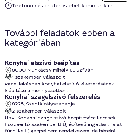
Telefonon és chaten is lehet kommunikálni
További feladatok ebben a
kategóriában
Konyhai elszívó beépítés
8000, Munkácsy Mihály u., Szfvár
1 szakember válaszolt
Panel lakásban konyhai elszívó kivezetésének
kiépítése álmennyezetben.
Konyhai szagelszívó felszerelés
8225, Szentkirályszabadja
2 szakember válaszolt
Üdv! Konyhai szagelszívó beépítésére keresek
hozzáértő szakembert! Új építésű ingatlan, falat
fúrni kell ( géppel nem rendelkezem, de bérelni