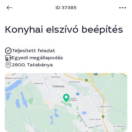
ID 37385
Konyhai elszívó beépítés
Teljesített feladat
Egyedi megállapodás
2800, Tatabánya