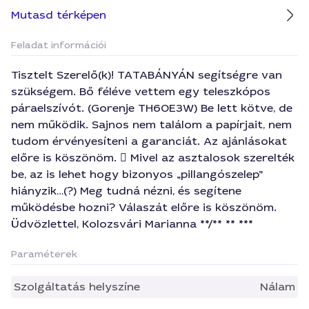
Mutasd térképen
Feladat információi
Tisztelt Szerelő(k)! TATABÁNYÁN segítségre van
szükségem. Bő féléve vettem egy teleszkópos
páraelszívót. (Gorenje TH60E3W) Be lett kötve, de
nem működik. Sajnos nem találom a papírjait, nem
tudom érvényesíteni a garanciát. Az ajánlásokat
előre is köszönöm.  Mivel az asztalosok szerelték
be, az is lehet hogy bizonyos „pillangószelep”
hiányzik…(?) Meg tudná nézni, és segítene
működésbe hozni? Válaszát előre is köszönöm.
Üdvözlettel, Kolozsvári Marianna **/** ** ***
Paraméterek
Szolgáltatás helyszíne
Nálam