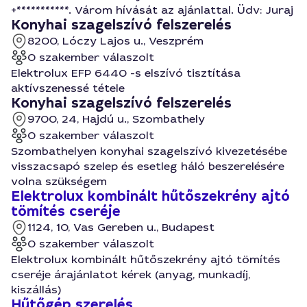
+***********. Várom hívását az ajánlattal. Üdv: Juraj
Konyhai szagelszívó felszerelés
8200, Lóczy Lajos u., Veszprém
0 szakember válaszolt
Elektrolux EFP 6440 -s elszívó tisztítása
aktívszenessé tétele
Konyhai szagelszívó felszerelés
9700, 24, Hajdú u., Szombathely
0 szakember válaszolt
Szombathelyen konyhai szagelszívó kivezetésébe
visszacsapó szelep és esetleg háló beszerelésére
volna szükségem
Elektrolux kombinált hűtőszekrény ajtó
tömítés cseréje
1124, 10, Vas Gereben u., Budapest
0 szakember válaszolt
Elektrolux kombinált hűtőszekrény ajtó tömítés
cseréje árajánlatot kérek (anyag, munkadíj,
kiszállás)
Hűtőgép szerelés