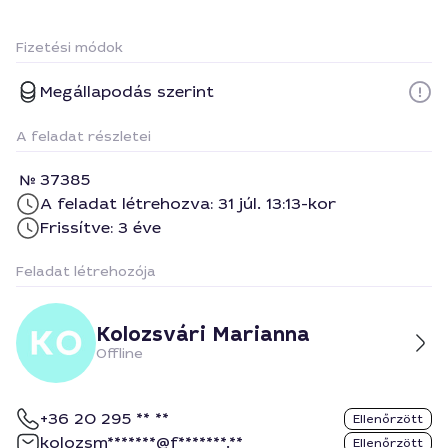
Fizetési módok
Megállapodás szerint
A feladat részletei
37385
A feladat létrehozva: 31 júl. 13:13-kor
Frissítve: 3 éve
Feladat létrehozója
Kolozsvári Marianna
Offline
+36 20 295 ** **
Ellenőrzött
kolozsm*******@f*******.**
Ellenőrzött