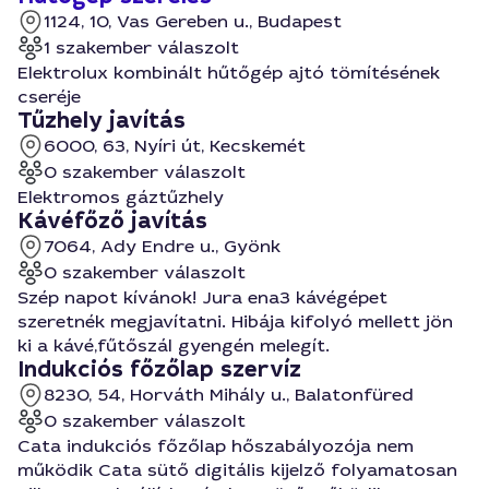
1124, 10, Vas Gereben u., Budapest
1 szakember válaszolt
Elektrolux kombinált hűtőgép ajtó tömítésének
cseréje
Tűzhely javítás
6000, 63, Nyíri út, Kecskemét
0 szakember válaszolt
Elektromos gáztűzhely
Kávéfőző javítás
7064, Ady Endre u., Gyönk
0 szakember válaszolt
Szép napot kívánok! Jura ena3 kávégépet
szeretnék megjavítatni. Hibája kifolyó mellett jön
ki a kávé,fűtőszál gyengén melegít.
Indukciós főzőlap szervíz
8230, 54, Horváth Mihály u., Balatonfüred
0 szakember válaszolt
Cata indukciós főzőlap hőszabályozója nem
működik Cata sütő digitális kijelző folyamatosan