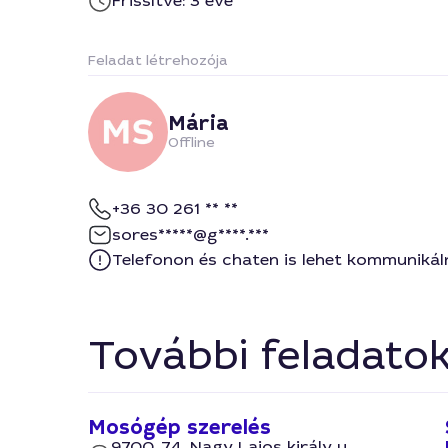
Frissítve: 3 éve
Feladat létrehozója
Mária
Offline
+36 30 261 ** **
sores*****@g****.***
Telefonon és chaten is lehet kommunikál
További feladato
Mosógép szerelés
9700, 74, Nagy Lajos király u.,