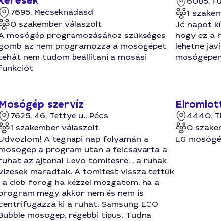
keresek
6085, Fü
7695, Mecseknádasd
1 szakem
0 szakember válaszolt
Jó napot k
A mosógép programozásához szükséges
hogy ez a h
gomb az nem programozza a mosógépet
lehetne jav
tehát nem tudom beállítani a mosási
mosógépem.
funkciót
Mosógép szervíz
Elromlot
7625, 46, Tettye u., Pécs
4440, T
1 szakember válaszolt
0 szake
Udvozlom! A tegnapi nap folyamán a
LG mosógép
mosogep a program után a felcsavarta a
ruhat az ajtonal Levo tomitesre, , a ruhak
vizesek maradtak. A tomitest vissza tettük
, a dob forog ha kézzel mozgatom, ha a
program megy akkor nem és nem is
centrifugazza ki a ruhat. Samsung ECO
Bubble mosogep, régebbi tipus. Tudna