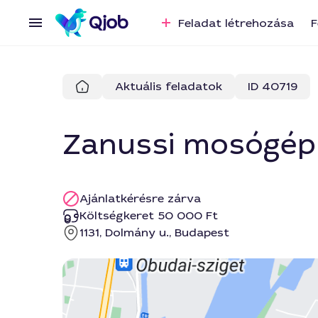
Feladat létrehozása
F
Aktuális feladatok
ID 40719
Zanussi mosógé
Ajánlatkérésre zárva
Költségkeret 50 000 Ft
1131, Dolmány u., Budapest