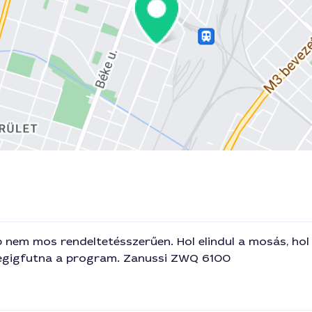
p nem mos rendeltetésszerűen. Hol elindul a mosás, hol
y vegigfutna a program. Zanussi ZWQ 6100