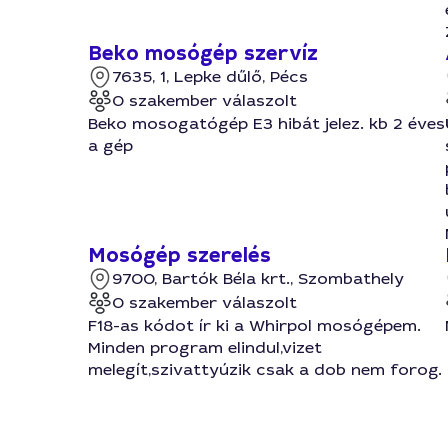
Beko mosógép szervíz
7635, 1, Lepke dűlő, Pécs
0 szakember válaszolt
Beko mosogatógép E3 hibát jelez. kb 2 éves
a gép
Mosógép szerelés
9700, Bartók Béla krt., Szombathely
0 szakember válaszolt
F18-as kódot ír ki a Whirpol mosógépem.
Minden program elindul,vizet
melegít,szivattyúzik csak a dob nem forog.