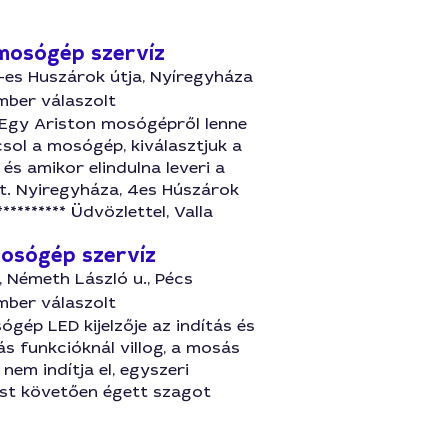
mosógép szervíz
-es Huszárok útja, Nyíregyháza
mber válaszolt
Egy Ariston mosógépről lenne
sol a mosógép, kiválasztjuk a
s amikor elindulna leveri a
ot. Nyiregyháza, 4es Húszárok
*********** Üdvözlettel, Valla
mosógép szervíz
, Németh László u., Pécs
mber válaszolt
ógép LED kijelzője az indítás és
ás funkcióknál villog, a mosás
em indítja el, egyszeri
st követően égett szagot