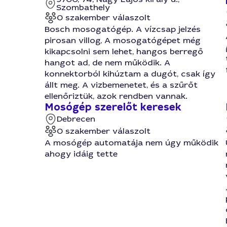
Szombathely
0 szakember válaszolt
Bosch mosogatógép. A vízcsap jelzés
pirosan villog, A mosogatógépet még
kikapcsolni sem lehet, hangos berregő
hangot ad, de nem működik. A
konnektorból kihúztam a dugót, csak így
állt meg. A vizbemenetet, és a szűrőt
ellenőriztük, azok rendben vannak.
Mosógép szerelőt keresek
Debrecen
0 szakember válaszolt
A mosógép automatája nem úgy működik
ahogy idáig tette