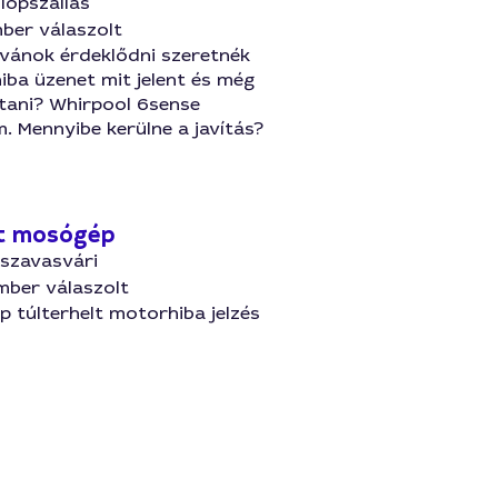
löpszállás
ber válaszolt
ívánok érdeklődni szeretnék
iba üzenet mit jelent és még
ítani? Whirpool 6sense
 Mennyibe kerülne a javítás?
t mosógép
iszavasvári
mber válaszolt
 túlterhelt motorhiba jelzés