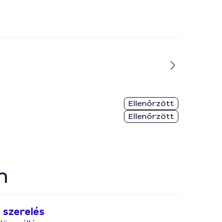
Ellenőrzött
Ellenőrzött
n
szerelés