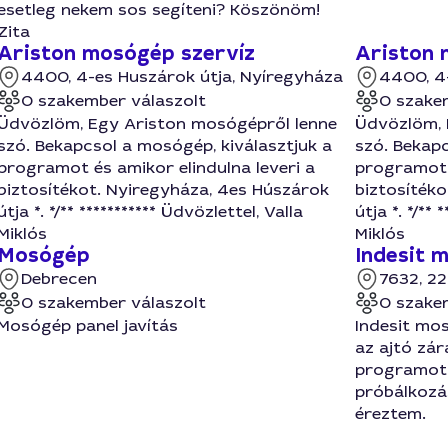
esetleg nekem sos segíteni? Köszönöm!
Zita
Ariston mosógép szervíz
Ariston 
4400, 4-es Huszárok útja, Nyíregyháza
4400, 4
0 szakember válaszolt
0 szake
Üdvözlöm, Egy Ariston mosógépről lenne
Üdvözlöm, 
szó. Bekapcsol a mosógép, kiválasztjuk a
szó. Bekapc
programot és amikor elindulna leveri a
programot é
biztosítékot. Nyiregyháza, 4es Húszárok
biztosíték
útja *. */** *********** Üdvözlettel, Valla
útja *. */** 
Miklós
Miklós
Mosógép
Indesit 
Debrecen
7632, 22
0 szakember válaszolt
0 szake
Mosógép panel javítás
Indesit mos
az ajtó zár
programot n
próbálkozá
éreztem.