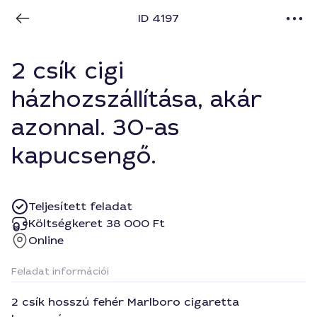
ID 4197
2 csík cigi
házhozszállítása, akár
azonnal. 30-as
kapucsengő.
Teljesített feladat
Költségkeret 38 000 Ft
Online
Feladat információi
2 csík hosszú fehér Marlboro cigaretta