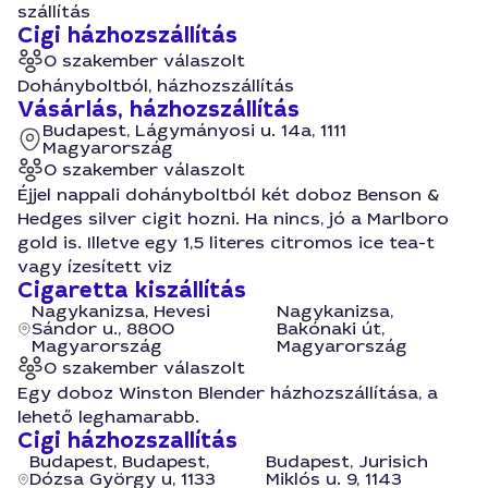
szállítás
Cigi házhozszállítás
0 szakember válaszolt
Dohányboltból, házhozszállítás
Vásárlás, házhozszállítás
Budapest, Lágymányosi u. 14a, 1111
Magyarország
0 szakember válaszolt
Éjjel nappali dohányboltból két doboz Benson &
Hedges silver cigit hozni. Ha nincs, jó a Marlboro
gold is. Illetve egy 1,5 literes citromos ice tea-t
vagy ízesített viz
Cigaretta kiszállítás
Nagykanizsa, Hevesi
Nagykanizsa,
Sándor u., 8800
Bakónaki út,
Magyarország
Magyarország
0 szakember válaszolt
Egy doboz Winston Blender házhozszállítása, a
lehető leghamarabb.
Cigi házhozszallítás
Budapest, Budapest,
Budapest, Jurisich
Dózsa György u, 1133
Miklós u. 9, 1143