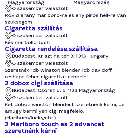
Magyarország
Magyarország
0 szakember válaszolt
Rövid arany marlboro-ra es ehy piros hell-re van
szuksegem
Cigaretta szállítás
0 szakember válaszolt
Kék marbollo tuch
Cigaretta rendelése,szállítása
Budapest, Krisztina tér 3, 1013 Hungary
0 szakember válaszolt
Szeretnék 1db winston blender 1db davidoff
reshape feher cigarettat rendelni.
2 doboz cigi szállítása
Budapest, Csörsz u. 5, 1123 Magyarország
0 szakember válaszolt
Ket doboz winston blendert szeretnenk kerni, de
amugy barmilyen cigi megfelelo.
(Marlboro/lucky/etc.)
2 Marlboro touch es 2 advancet
szeretnénk kérni