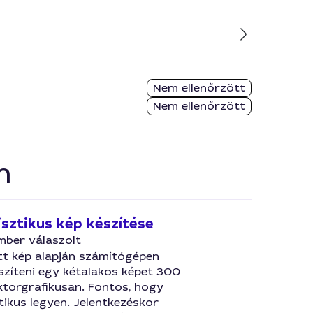
Nem ellenőrzött
Nem ellenőrzött
n
isztikus kép készítése
mber válaszolt
tt kép alapján számítógépen
észíteni egy kétalakos képet 300
ktorgrafikusan. Fontos, hogy
tikus legyen. Jelentkezéskor