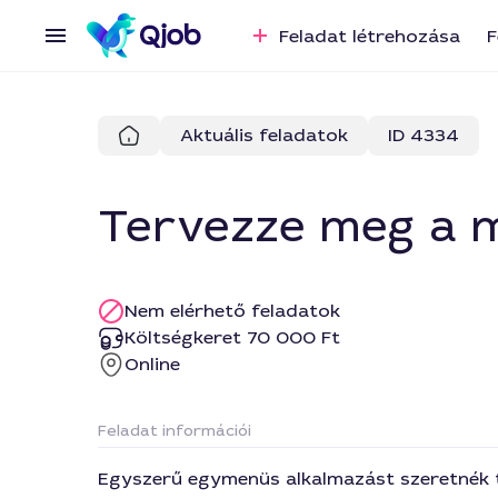
Feladat létrehozása
F
Aktuális feladatok
ID 4334
Tervezze meg a m
Nem elérhető feladatok
Költségkeret 70 000 Ft
Online
Feladat információi
Egyszerű egymenüs alkalmazást szeretnék te