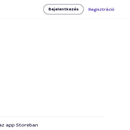
Bejelentkezés
Regisztráció
 az app Storeban