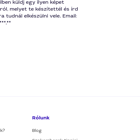
ilben küldj egy ilyen képet
ról, melyet te készítettél és írd
a tudnál elkészülni vele. Email:
**.**
Rólunk
ok?
Blog