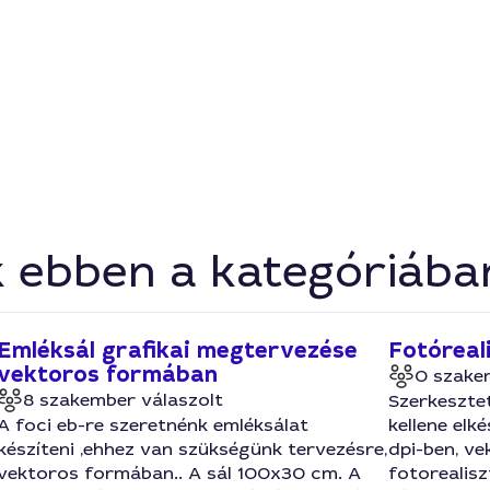
k ebben a kategóriába
Emléksál grafikai megtervezése
Fotóreal
vektoros formában
0 szake
8 szakember válaszolt
Szerkeszte
A foci eb-re szeretnénk emléksálat
kellene elk
készíteni ,ehhez van szükségünk tervezésre,
dpi-ben, ve
vektoros formában.. A sál 100x30 cm. A
fotorealisz