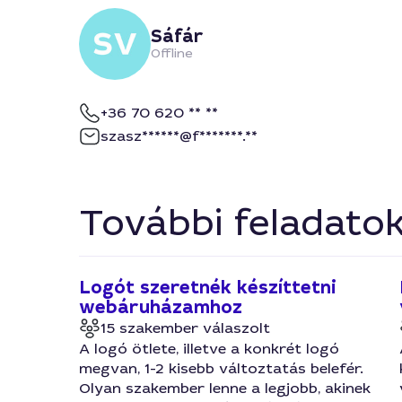
Sáfár
Offline
+36 70 620 ** **
szasz******@f*******.**
További feladato
Logót szeretnék készíttetni
webáruházamhoz
15 szakember válaszolt
A logó ötlete, illetve a konkrét logó
megvan, 1-2 kisebb változtatás belefér.
Olyan szakember lenne a legjobb, akinek