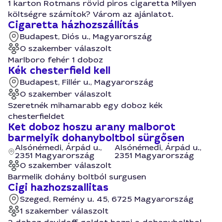
1 karton Rotmans rövid piros cigaretta Milyen
költségre számítok? Várom az ajánlatot.
Cigaretta házhozszállítás
Budapest, Diós u., Magyarország
0 szakember válaszolt
Marlboro fehér 1 doboz
Kék chesterfield kell
Budapest, Fillér u., Magyarország
0 szakember válaszolt
Szeretnék mihamarabb egy doboz kék
chesterfieldet
Ket doboz hoszu arany malborot
barmelyik dohanyboltbol sürgősen
Alsónémedi, Árpád u.,
Alsónémedi, Árpád u.,
2351 Magyarország
2351 Magyarország
0 szakember válaszolt
Barmelik dohány boltból surgusen
Cigi hazhozszallitas
Szeged, Remény u. 45, 6725 Magyarország
1 szakember válaszolt