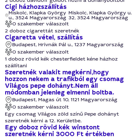
2 doboz davidoff goldot hozni a dohanyboltbol
Cigi házhozszállítás
Miskolc, Klapka György
Miskolc, Klapka György u.
u., 3524 Magyarország
32, 3524 Magyarország
0 szakember válaszolt
2 doboz cigarettát szeretnék
Cigaretta vétel, szállítás
Budapest, Hrivnák Pál u., 1237 Magyarország
0 szakember válaszolt
1 doboz rövid kék chesterfieldet kéne házhoz
szállítani
Szeretnék valakit megkérni,hogy
hozzon nekem a trafikból egy csomag
Világos pepe dohányt.Nem áll
módomban jelenleg elmenni boltba.
Budapest, Magas út 10, 1121 Magyarország
0 szakember válaszolt
Egy csomag Világos zöld színű Pepe dohányt
szeretnék kérni a 12. Kerületbe.
Egy doboz rövid kék winstont
szeretnék kérni 3000 Ft értékben