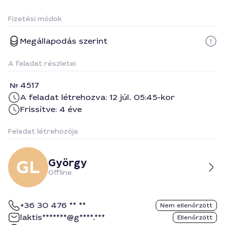
Fizetési módok
Megállapodás szerint
A feladat részletei
4517
A feladat létrehozva: 12 júl. 05:45-kor
Frissítve: 4 éve
Feladat létrehozója
György
Offline
+36 30 476 ** **
Nem ellenőrzött
laktis*******@g****.***
Ellenőrzött