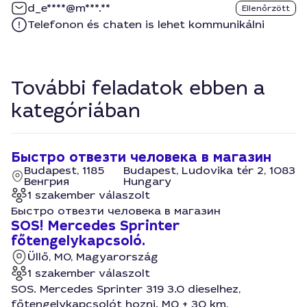
d_e****@m***.**
Ellenőrzött
Telefonon és chaten is lehet kommunikálni
További feladatok ebben a
kategóriában
Быстро отвезти человека в магазин
Budapest, 1185
Budapest, Ludovika tér 2, 1083
Венгрия
Hungary
1 szakember válaszolt
Быстро отвезти человека в магазин
SOS! Mercedes Sprinter
főtengelykapcsoló.
Üllő, M0, Magyarország
1 szakember válaszolt
SOS. Mercedes Sprinter 319 3.0 dieselhez,
főtengelykapcsolót hozni. M0 + 30 km,