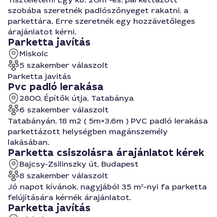
szobába szeretnék padlószőnyeget rakatni, a
parkettára. Erre szeretnék egy hozzávetőleges
árajánlatot kérni.
Parketta javítás
Miskolc
5 szakember válaszolt
Parketta javitás
Pvc padló lerakása
2800, Építők útja, Tatabánya
6 szakember válaszolt
Tatabányán, 18 m2 ( 5m×3.6m ) PVC padló lerakása
parkettázott helységben magánszemély
lakásában.
Parketta csiszolásra árajánlatot kérek
Bajcsy-Zsilinszky út, Budapest
8 szakember válaszolt
Jó napot kívánok, nagyjából 35 m²-nyi fa parketta
felújítására kérnék árajánlatot.
Parketta javítás