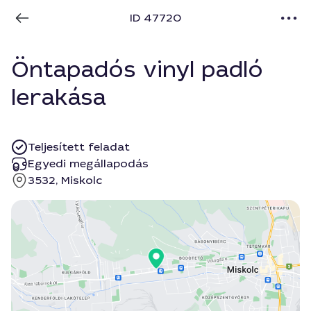
ID 47720
Öntapadós vinyl padló
lerakása
Teljesített feladat
Egyedi megállapodás
3532, Miskolc