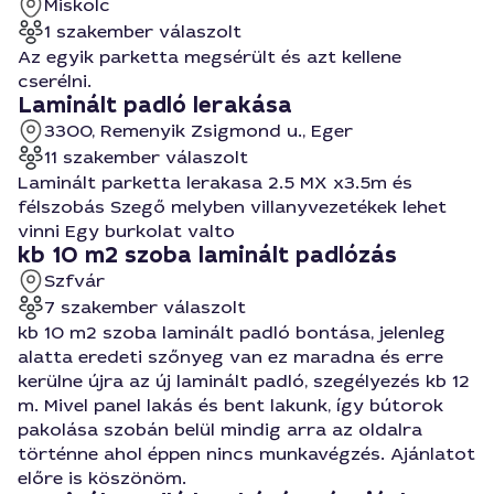
Miskolc
1 szakember válaszolt
Az egyik parketta megsérült és azt kellene
cserélni.
Laminált padló lerakása
3300, Remenyik Zsigmond u., Eger
11 szakember válaszolt
Laminált parketta lerakasa 2.5 MX x3.5m és
félszobás Szegő melyben villanyvezetékek lehet
vinni Egy burkolat valto
kb 10 m2 szoba laminált padlózás
Szfvár
7 szakember válaszolt
kb 10 m2 szoba laminált padló bontása, jelenleg
alatta eredeti szőnyeg van ez maradna és erre
kerülne újra az új laminált padló, szegélyezés kb 12
m. Mivel panel lakás és bent lakunk, így bútorok
pakolása szobán belül mindig arra az oldalra
történne ahol éppen nincs munkavégzés. Ajánlatot
előre is köszönöm.