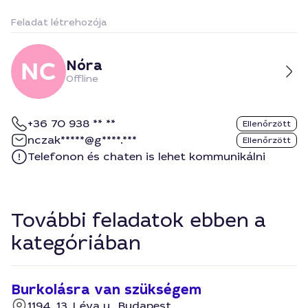
Feladat létrehozója
Nóra
Offline
+36 70 938 ** **
Ellenőrzött
nczak*****@g****.***
Ellenőrzött
Telefonon és chaten is lehet kommunikálni
További feladatok ebben a
kategóriában
Burkolásra van szükségem
1194, 13, Léva u., Budapest