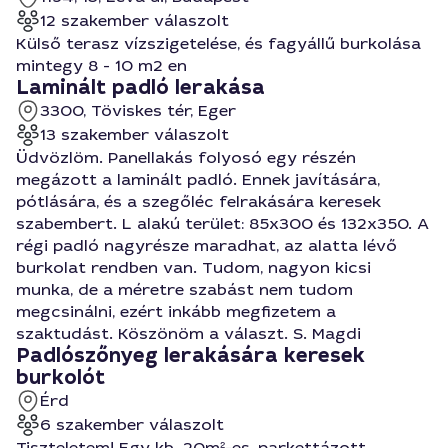
12 szakember válaszolt
Külső terasz vízszigetelése, és fagyállű burkolása
mintegy 8 - 10 m2 en
Laminált padló lerakása
3300, Töviskes tér, Eger
13 szakember válaszolt
Üdvözlöm. Panellakás folyosó egy részén
megázott a laminált padló. Ennek javítására,
pótlására, és a szegőléc felrakására keresek
szabembert. L alakú terület: 85x300 és 132x350. A
régi padló nagyrésze maradhat, az alatta lévő
burkolat rendben van. Tudom, nagyon kicsi
munka, de a méretre szabást nem tudom
megcsinálni, ezért inkább megfizetem a
szaktudást. Köszönöm a választ. S. Magdi
Padlószőnyeg lerakására keresek
burkolót
Érd
6 szakember válaszolt
Tiszteletem! Egy kb. 20m²-es, parkettázott